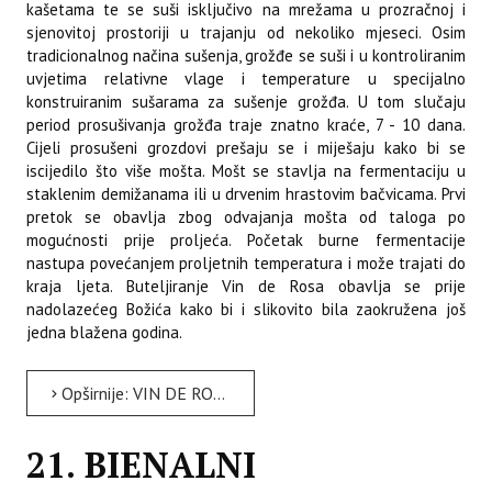
kašetama te se suši isključivo na mrežama u prozračnoj i
sjenovitoj prostoriji u trajanju od nekoliko mjeseci. Osim
tradicionalnog načina sušenja, grožđe se suši i u kontroliranim
uvjetima relativne vlage i temperature u specijalno
konstruiranim sušarama za sušenje grožđa. U tom slučaju
period prosušivanja grožđa traje znatno kraće, 7 - 10 dana.
Cijeli prosušeni grozdovi prešaju se i miješaju kako bi se
iscijedilo što više mošta. Mošt se stavlja na fermentaciju u
staklenim demižanama ili u drvenim hrastovim bačvicama. Prvi
pretok se obavlja zbog odvajanja mošta od taloga po
mogućnosti prije proljeća. Početak burne fermentacije
nastupa povećanjem proljetnih temperatura i može trajati do
kraja ljeta. Buteljiranje Vin de Rosa obavlja se prije
nadolazećeg Božića kako bi i slikovito bila zaokružena još
jedna blažena godina.
Opširnije: VIN DE ROSA - REVITALIZACIJA I STANDARDIZACIJA PROIZVODNJE I ZAŠTITE DESERTNOG VINA VODNJANŠTINE
21. BIENALNI