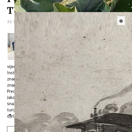
TURIZAM
30 Travanj 2013
Hitova: 6601
Ministar poljoprivrede Republike Hrvatske
gospodin
Tihomir Jakovina
danas je
posjetio Institut za poljoprivredu i turizam
i pritom sudjelovao u radu Upravnog
vijeća Instituta. Na sjednici Upravnog
vijeća ministru Jakovini održana je prezentacija o povijesti
Instituta i predstavljene su mu najnovije današnje
znanstveno istraživačke aktivnosti naših priznatih
znanstvenika i stručnjaka iz područja poljoprivrede i turizma.
Predsjetnik Upravnog vijeća našeg Instituta gospodin Ivan
Jakovčić istaknuo je pritom kako će MInistarstvo poljoprivrede
snažno podržati jačanje uloge Instituta za poljoprivredu i
turizam na području obuhvata njegove znanstvene i stručne
djelatnosti u Istri i u Hrvatskoj.