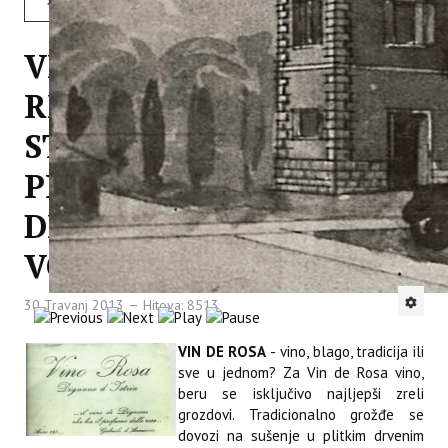
Opširnije: POSJETA MINISTRA POLJOPRIVREDE INSTITUTU ZA POLJOPRIVREDU I TURIZAM
VIN DE ROSA -
REVITALIZACIJA I
STANDARDIZACIJA
PROIZVODNJE I ZAŠTITE
DESERTNOG VINA
VODNJANŠTINE
30 Travanj 2013
Hitova: 8513
VIN DE ROSA
- vino, blago, tradicija ili
sve u jednom? Za Vin de Rosa vino,
beru se isključivo najljepši zreli
grozdovi. Tradicionalno grožđe se
dovozi na sušenje u plitkim drvenim