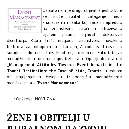
Osobito nam je drago objaviti vijest iz koje
se može iščitati zalaganje naših
znanstvenih novaka koji rade i napreduju
na znanstveno stručnom istraživanju
tijekom pisanja njihovih doktorskih
disertacija. Klara Trošt mag.oec., znanstvena novakinja
Instituta za poljoprivredu i turizam, Zavoda za turizam, u
suradnji s doc.dr.sc. Ines Milohnić, docenticom Fakulteta za
menadžment u turizmu i ugostiteljstvu u Opatiji objavila rad
„Management Attitudes Towards Event Impacts in the
Tourist Destination: the Case of Istria, Croatia“
u jednom
od najcjenjenijih časopisa iz područja menadžmenta
manifestacija –
"Event Management".
Opširnije: NOVI ZNANSTVENI RAD OBJAVLJEN U CIJENJENOM ČASOPISU „EVENT MANAGEMENT“
ŽENE I OBITELJI U