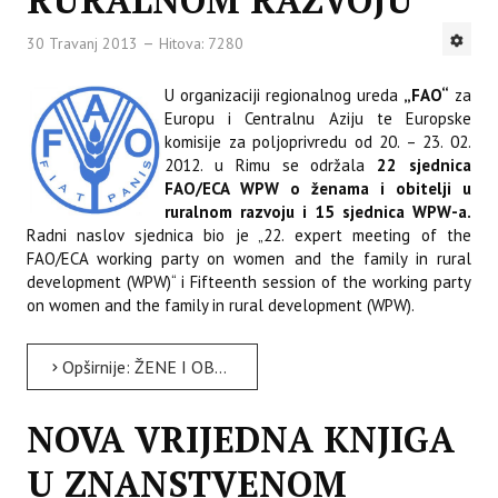
RURALNOM RAZVOJU
30 Travanj 2013
Hitova: 7280
U organizaciji regionalnog ureda
„FAO“
za
Europu i Centralnu Aziju te Europske
komisije za poljoprivredu od 20. – 23. 02.
2012. u Rimu se održala
22 sjednica
FAO/ECA WPW o ženama i obitelji u
ruralnom razvoju i 15 sjednica WPW-a.
Radni naslov sjednica bio je „22. expert meeting of the
FAO/ECA working party on women and the family in rural
development (WPW)“ i Fifteenth session of the working party
on women and the family in rural development (WPW).
Opširnije: ŽENE I OBITELJI U RURALNOM RAZVOJU
NOVA VRIJEDNA KNJIGA
U ZNANSTVENOM