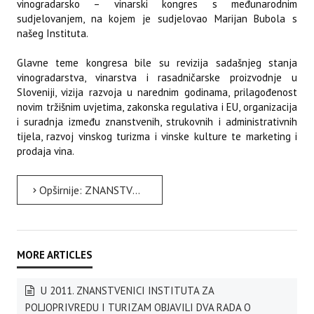
vinogradarsko – vinarski kongres s međunarodnim
sudjelovanjem, na kojem je sudjelovao Marijan Bubola s
našeg Instituta.
Glavne teme kongresa bile su revizija sadašnjeg stanja
vinogradarstva, vinarstva i rasadničarske proizvodnje u
Sloveniji, vizija razvoja u narednim godinama, prilagođenost
novim tržišnim uvjetima, zakonska regulativa i EU, organizacija
i suradnja između znanstvenih, strukovnih i administrativnih
tijela, razvoj vinskog turizma i vinske kulture te marketing i
prodaja vina.
Opširnije: ZNANSTVENICI INSTITUTA NA ČETVRTOM SLOVENSKOM VINOGRADARSKO – VINARSKOM KONGRESU
U 2011. ZNANSTVENICI INSTITUTA ZA
POLJOPRIVREDU I TURIZAM OBJAVILI DVA RADA O