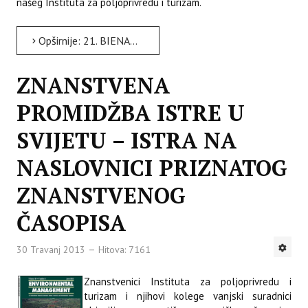
našeg Instituta za poljoprivredu i turizam.
Opširnije: 21. BIENALNI MEĐUNARODNI KONGRES TURIZAM I HOTELSKA INDUSTRIJA 2012
ZNANSTVENA
PROMIDŽBA ISTRE U
SVIJETU – ISTRA NA
NASLOVNICI PRIZNATOG
ZNANSTVENOG
ČASOPISA
30 Travanj 2013
Hitova: 7161
Znanstvenici Instituta za poljoprivredu i
turizam i njihovi kolege vanjski suradnici