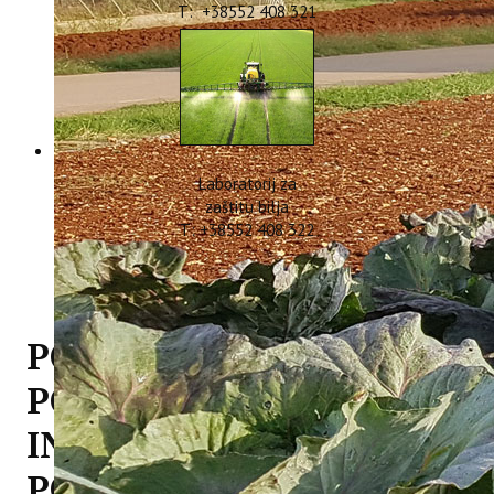
T: +38552 408 321
Laboratorij za
zaštitu bilja
T: +38552 408 322
POSJETA MINISTRA
POLJOPRIVREDE
INSTITUTU ZA
POLJOPRIVREDU I