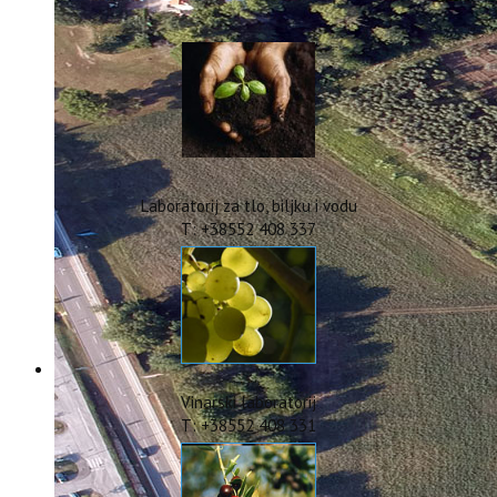
IstraOILFest
ARHIVA PROJEKATA
IstraECOinclusive
Izdavačka djelatnost
Izbor u znanstvena zvanja
Dokumenti
Statut
Strategija
Laboratorij za tlo, biljku i vodu
CIP
T: +38552 408 337
Pravo na pristup informacijama
Zaštita osobnih podataka
Godišnji izvještaj
Javna nabava
Natječaji za radna mjesta
Zakonodavni okvir
Akti Instituta
Vinarski laboratorij
Linkovi
T: +38552 408 331
Kontakt
webmail
Popularizacija znanosti