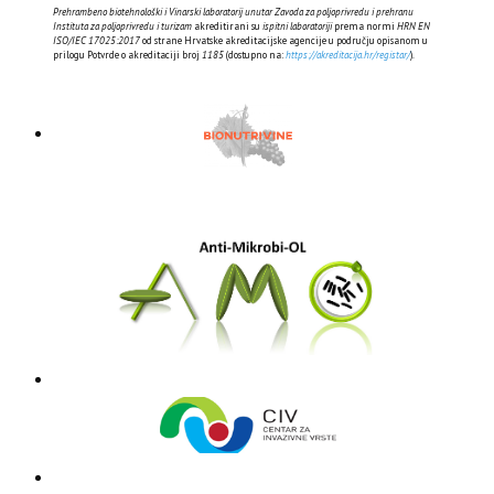
Prehrambeno biotehnološki i Vinarski laboratorij unutar Zavoda za poljoprivredu i prehranu
Instituta za poljoprivredu i turizam
akreditirani su
ispitni laboratoriji
prema normi
HRN EN
ISO/IEC 17025:2017
od strane Hrvatske akreditacijske agencije u području opisanom u
prilogu Potvrde o akreditaciji broj
1185
(dostupno na:
https://akreditacija.hr/registar/
).