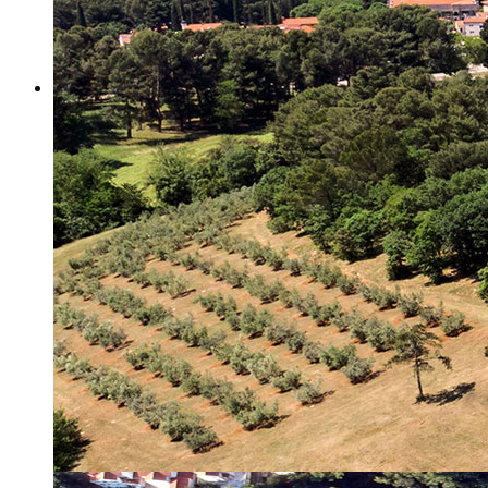
Misija i vizija
Upravno Vijeće
Rad Upravnog vijeća
Znanstveno Vijeće
Rad Znanstvenog vijeća
Etičko povjerenstvo
Etički kodeks
Financiranje
Proračun
Potpore
PROGRAMSKO FINANCIRANJE
Izvještavanje po uredbi
Projekti Instituta
Dialogue4Tourism
REVIVE
WASTEREDUCE
MITOMED+
WINTERMED
CASTWATER
INHERIT
CONSUMLESS PLUS