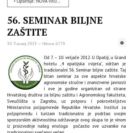
Opširnije: NOVA VRIJEDNA KNJIGA U ZNANSTVENOM PODRUČJU AKVAKULTURE
56. SEMINAR BILJNE
ZAŠTITE
30 Travanj 2013
Hitova: 6779
Od 7. – 10. veljače 2012. U Opatiji, u Grand
hotelu „4 opatijska cvijeta“, održan je
tradicionalni 56. Seminar biljne zaštite. Taj
bitan seminar za sve aspekte hrvatske
agronomske stručne i znanstvene javnosti
i ove je godine organiziran od strane
Hrvatskog društva za biljnu zaštitu i Agronomskog fakulteta,
Sveučilišta u Zagrebu, uz potporu i pokroviteljstvo
Ministarstva poljoprivrede Republike Hrvatske. Institut za
poljoprivredu i turizam tradicionalno je podržao svojim
sponzorskim aktivnostima održavanje ovog skupa te je vinom
iz proizvodnje našeg enologa počastio sve uzvanike na
tradicionalnoj svečanoj večeri.