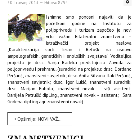
30 Travanj 2013
Hitova: 8794
Iznimno smo ponosni najaviti da je
početkom godine na Institutu za
poljoprivredu i turizam započeo je novi
vrlo važan Bilateralni znanstveno –
istraživački projekt naslova
„Karakterizacija sorti Teran i Refošk na osnovu
ampelografskih, genetičkih i enoloških svojstava”. Voditeljica
projekta je dr.sc. Sanja Radeka predstojnica Zavoda za
poljoprivredu i prehranu, (suradnici na projektu: dr.sc. Đordano
Peršurić, znanstveni savjetnik; dr.sc. Anita Silvana Ilak Peršurić,
znanstveni savjetnik; dr.sc. Igor Lukić, znanstveni suradnik;
dr.sc. Marijan Bubola, znanstveni novak – viši asistent;
Danijela Petrušić dipl.ing., znanstveni novak – asistent; , Sara
Godena dipl.ing.agr. znanstveni novak)
Opširnije: NOVI VAŽAN BILATERALNI ZNANSTVENO ISTRAŽIVAČKI PROJEKT NA INSTITUTU