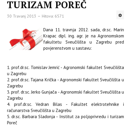
TURIZAM POREČ
30 Travanj 2013
Hitova: 6571
Dana 11. travnja 2012. sada, dr.sc. Marin
Krapac dipl. ing. agr. je na Agronomskom
fakultetu Sveučilišta u Zagrebu pred
povjerenstvom u sastavu:
1. prof.dr.sc. Tomislav Jemrić - Agronomski fakultet Sveučilišta
u Zagrebu
2. prof.dr.sc. Tajana Krička - Agronomski fakultet Sveučilišta u
Zagrebu
3. prof. dr.sc. Jerko Gunjača - Agronomski fakultet Sveučilišta u
Zagrebu
4. prof.dr.sc. Vedran Bilas - Fakultet elektrotehnike i
računarstva Sveučilišta u Zagrebu
5. dr.sc. Barbara Sladonja - Institut za poljoprivredu i turizam
Poreč