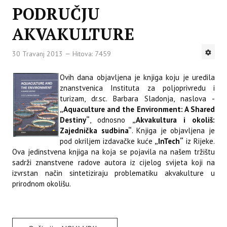
PODRUČJU
AKVAKULTURE
30 Travanj 2013
Hitova: 7459
Ovih dana objavljena je knjiga koju je uredila
znanstvenica Instituta za poljoprivredu i
turizam, dr.sc. Barbara Sladonja, naslova -
„Aquaculture and the Environment: A Shared
Destiny“
, odnosno
„Akvakultura i okoliš:
Zajednička sudbina“
. Knjiga je objavljena je
pod okriljem izdavačke kuće
„InTech“
iz Rijeke.
Ova jedinstvena knjiga na koja se pojavila na našem tržištu
sadrži znanstvene radove autora iz cijelog svijeta koji na
izvrstan način sintetiziraju problematiku akvakulture u
prirodnom okolišu.