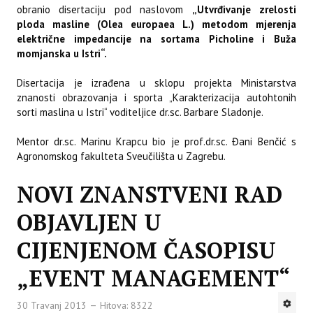
obranio disertaciju pod naslovom
„Utvrđivanje zrelosti
ploda masline (Olea europaea L.) metodom mjerenja
električne impedancije na sortama Picholine i Buža
momjanska u Istri“.
Disertacija je izrađena u sklopu projekta Ministarstva
znanosti obrazovanja i sporta „Karakterizacija autohtonih
sorti maslina u Istri“ voditeljice dr.sc. Barbare Sladonje.
Mentor dr.sc. Marinu Krapcu bio je prof.dr.sc. Đani Benčić s
Agronomskog fakulteta Sveučilišta u Zagrebu.
NOVI ZNANSTVENI RAD
OBJAVLJEN U
CIJENJENOM ČASOPISU
„EVENT MANAGEMENT“
30 Travanj 2013
Hitova: 8322