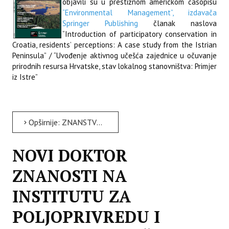
objavili su u prestižnom američkom časopisu
“Environmental Management”, izdavača
Springer Publishing
članak naslova
“Introduction of participatory conservation in
Croatia, residents’ perceptions: A case study from the Istrian
Peninsula” / “Uvođenje aktivnog učešća zajednice u očuvanje
prirodnih resursa Hrvatske, stav lokalnog stanovništva: Primjer
iz Istre”
Opširnije: ZNANSTVENA PROMIDŽBA ISTRE U SVIJETU – ISTRA NA NASLOVNICI PRIZNATOG ZNANSTVENOG ČASOPISA
NOVI DOKTOR
ZNANOSTI NA
INSTITUTU ZA
POLJOPRIVREDU I