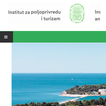
Open menu
Vijesti
Riječ ravnatelja
O Institutu
Povijest Instituta
Organizacija
Zavod za poljoprivredu i prehranu
Zavod za ekonomiku i razvoj poljoprivrede
Zavod za turizam
Pokusno poljoprivredno imanje
Zaposlenici
Euraxess