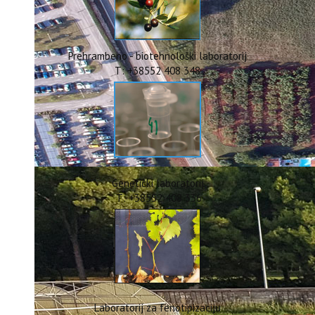
ERASMUS+
HyPro4ST
DIGIAGRI
GreenTea
Prehrambeno - biotehnološki laboratorij
CIRCOLIVE
T: +38552 408 348
Genetički laboratorij
T: +38552 408 336
Laboratorij za fenotipizaciju