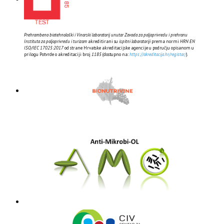
Prehrambeno biotehnološki i Vinarski laboratorij unutar Zavoda za poljoprivredu i prehranu
Instituta za poljoprivredu i turizam
akreditirani su
ispitni laboratoriji
prema normi
HRN EN
ISO/IEC 17025:2017
od strane Hrvatske akreditacijske agencije u području opisanom u
prilogu Potvrde o akreditaciji broj
1185
(dostupno na:
https://akreditacija.hr/registar/
).