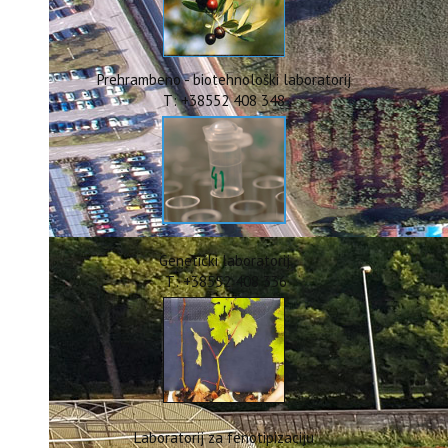
ERASMUS+
HyPro4ST
DIGIAGRI
GreenTea
Prehrambeno - biotehnološki laboratorij
CIRCOLIVE
T: +38552 408 348
Genetički laboratorij
T: +38552 408 336
Laboratorij za fenotipizaciju