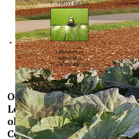
T: +38552 408 321
Laboratorij za
zaštitu bilja
T: +38552 408 322
Održan završni sastanak
Lokalnog odbora u
okviru projekta
ConsumeLess Plus