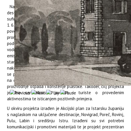
Naime, projekt „ConsumeLess Plus - A model 4 resilient
destinations toward tourism recovery: Less is more“
sufinanciran je u okviru programa Interreg MED, a započeo je
1. 6. 2021. i trajao do 30. 6. ove godine. Zadatak projekta bio je
povećati atraktivnost i konkurentnost odredišta poticanjem i
promoviranjem mjera kojima je cilj očuvati ekosustav
područja. Svrha projekta bila je poticati smanjenje potrošnje
vode i energije, odgovorno zbrinjavanje otpada, minimiziranje
emisija štetnih plinova i zagađenja radi dobrobiti lokalnog
stanovništva i posjetitelja te doprinijeti oporavku turizma
nakon pandemije COVID-19. Implementacijom projekta željelo
se potaknuti pružatelje turističkih usluga i njihovih korisnika
na održivo gospodarenje energijom i vodom te na smanjenje
proizvodnje otpada i korištenje plastike. Također, cilj projekta
je bio senzibilizirati javnost i turiste o provedenim
aktivnostima te isticanjem pozitivnih primjera.
U okviru projekta izrađen je Akcijski plan za Istarsku županiju
s naglaskom na uključene destinacije, Novigrad, Poreč, Rovinj,
Pulu, Labin i središnju Istru. Izrađeni su svi potrebni
komunikacijski i promotivni materijali te je projekt prezentiran