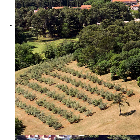
Misija i vizija
Upravno Vijeće
Rad Upravnog vijeća
Znanstveno Vijeće
Rad Znanstvenog vijeća
Etičko povjerenstvo
Etički kodeks
Financiranje
Proračun
Potpore
PROGRAMSKO FINANCIRANJE
Izvještavanje po uredbi
Projekti Instituta
Dialogue4Tourism
REVIVE
WASTEREDUCE
MITOMED+
WINTERMED
CASTWATER
INHERIT
CONSUMLESS PLUS