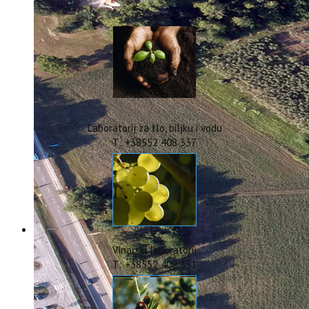
IstraOILFest
ARHIVA PROJEKATA
IstraECOinclusive
Izdavačka djelatnost
Izbor u znanstvena zvanja
Dokumenti
Statut
Strategija
Laboratorij za tlo, biljku i vodu
CIP
T: +38552 408 337
Pravo na pristup informacijama
Zaštita osobnih podataka
Godišnji izvještaj
Javna nabava
Natječaji za radna mjesta
Zakonodavni okvir
Akti Instituta
Vinarski laboratorij
Linkovi
T: +38552 408 331
Kontakt
webmail
Popularizacija znanosti