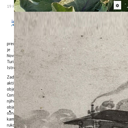
19 Rujan 2022
Hitova: 3304
Dana 13. rujna 2022. održan je
završni sastanak projekta
ConsumeLess Plus Lokalnog odbora
kojeg čine predstavnici Instituta,
predstavnici Upravnog odjela za turizam Istarske županije koji
je pridruženi partner u projektu te predstavnici Grada
Novigrada, Grada Poreča, Grada Rovinja, Grada Labina,
Turističke zajednice grada Pule i Turističke zajednice središnje
Istre.
Zadatak Lokalnog odbor projekta bio je da koordinira
aktivnostima na području Istarske županije i pruža podršku
objektima i pružateljima turističkih usluga koji žele dobiti
ConsumelessMed oznaku, da dodjeli oznaku objektima te prati
njihovu primjenu i promovira oznaku na lokalnoj razini te
objekte kojima je oznaka dodijeljena. ConsumelessMed
oznaka namijenjena je hotelima i privatnim iznajmljivačima,
kampovima, kafićima i restoranima, trgovinama hranom i
rukotvorinama te odmaralištima na plaži (
beach resorts
).