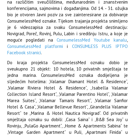
na različitim sveučilištima, međunarodnim i znanstvenim
konferencijama, sajmovima i događanjima. Od 14. - 31. ožujka
bio je otvoren Javni poziv za sve zainteresirane za dobivanje
ConsumelessMed oznake. Tijekom trajanja projekta snimljeno
je 6 videozapisa za svaku ConsumelessMed destinaciju:
Novigrad, Poreč, Rovinj, Pulu, Labin i središnju Istru, a koje je
moguće pogledati na
ConsumelessMed Youtube kanalu
,
ConsumeLessMed platformi
i
CONSUMLESS PLUS IPTPO
Facebook stranici
.
Do kraja projekta ConsumelessMed oznaku dobio je
sveukupno 21 objekt: 10 hotela, 10 privatnih smještaja te
jedna marina. ConsumelessMed oznaka dodijeljena je
sljedećim hotelima: „Valamar Diamant Hotel & Residence“,
„Valamar Riviera Hotel & Residence“, „Isabella Valamar
Collection Island Resort“, „Valamar Parentino Hotel“, „Valamar
Marea Suites“, „Valamar Tamaris Resort“, „Valamar Sanfior
Hotel & Casa“, „Valamar Bellevue Resort“, „Girandella Valamar
Resort“ te „Marina & Hotel Nautica Novigrad“. Od privatnih
smještaja oznaku su dobili: „Casa Saina“ i „B&B Sea Joy“ u
Rovinju, „PulaGo Apartment“, „Home & Apartments Sabina“ te
„Vintage Garden Apartment“ u Puli, „Apartmani Finida“ u