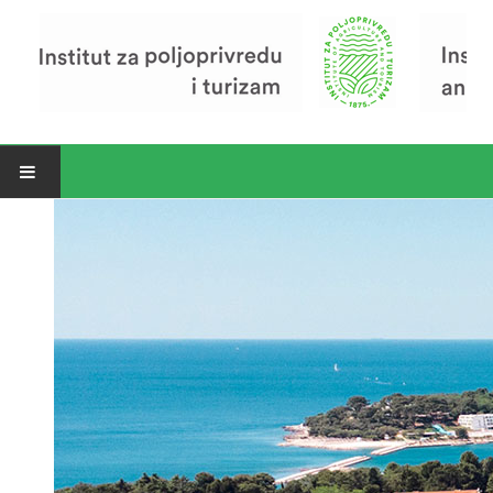
Open menu
Vijesti
Riječ ravnatelja
O Institutu
Povijest Instituta
Organizacija
Zavod za poljoprivredu i prehranu
Zavod za ekonomiku i razvoj poljoprivrede
Zavod za turizam
Pokusno poljoprivredno imanje
Zaposlenici
Euraxess