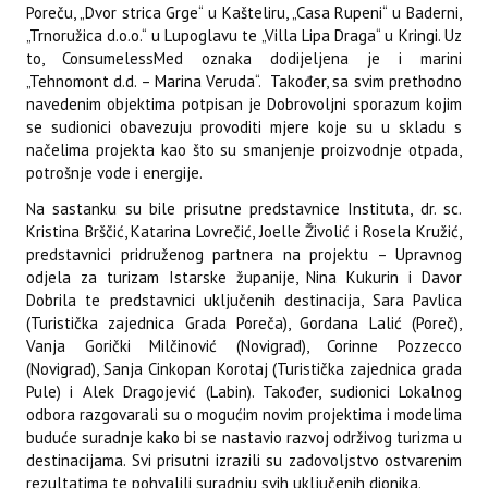
Poreču, „Dvor strica Grge“ u Kašteliru, „Casa Rupeni“ u Baderni,
„Trnoružica d.o.o.“ u Lupoglavu te „Villa Lipa Draga“ u Kringi. Uz
to, ConsumelessMed oznaka dodijeljena je i marini
„Tehnomont d.d. – Marina Veruda“. Također, sa svim prethodno
navedenim objektima potpisan je Dobrovoljni sporazum kojim
se sudionici obavezuju provoditi mjere koje su u skladu s
načelima projekta kao što su smanjenje proizvodnje otpada,
potrošnje vode i energije.
Na sastanku su bile prisutne predstavnice Instituta, dr. sc.
Kristina Brščić, Katarina Lovrečić, Joelle Živolić i Rosela Kružić,
predstavnici pridruženog partnera na projektu – Upravnog
odjela za turizam Istarske županije, Nina Kukurin i Davor
Dobrila te predstavnici uključenih destinacija, Sara Pavlica
(Turistička zajednica Grada Poreča), Gordana Lalić (Poreč),
Vanja Gorički Milčinović (Novigrad), Corinne Pozzecco
(Novigrad), Sanja Cinkopan Korotaj (Turistička zajednica grada
Pule) i Alek Dragojević (Labin). Također, sudionici Lokalnog
odbora razgovarali su o mogućim novim projektima i modelima
buduće suradnje kako bi se nastavio razvoj održivog turizma u
destinacijama. Svi prisutni izrazili su zadovoljstvo ostvarenim
rezultatima te pohvalili suradnju svih uključenih dionika.