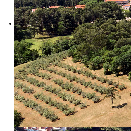
Misija i vizija
Upravno Vijeće
Rad Upravnog vijeća
Znanstveno Vijeće
Rad Znanstvenog vijeća
Etičko povjerenstvo
Etički kodeks
Financiranje
Proračun
Potpore
PROGRAMSKO FINANCIRANJE
Izvještavanje po uredbi
Projekti Instituta
Dialogue4Tourism
REVIVE
WASTEREDUCE
MITOMED+
WINTERMED
CASTWATER
INHERIT
CONSUMLESS PLUS