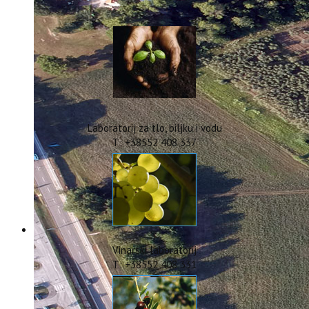
IstraOILFest
ARHIVA PROJEKATA
IstraECOinclusive
Izdavačka djelatnost
Izbor u znanstvena zvanja
Dokumenti
Statut
Strategija
Laboratorij za tlo, biljku i vodu
CIP
T: +38552 408 337
Pravo na pristup informacijama
Zaštita osobnih podataka
Godišnji izvještaj
Javna nabava
Natječaji za radna mjesta
Zakonodavni okvir
Akti Instituta
Vinarski laboratorij
Linkovi
T: +38552 408 331
Kontakt
webmail
Popularizacija znanosti