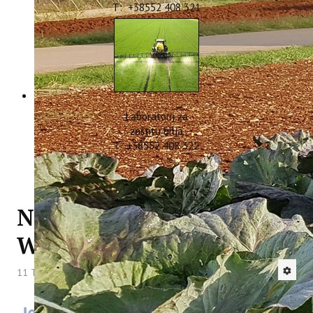
T: +38552 408 321
Laboratorij za
zaštitu bilja
T: +38552 408 322
Novi newsletter projekta
WINTER MED
11 Travanj 2022
Hitova: 3113
U okviru projekta
Interreg Med