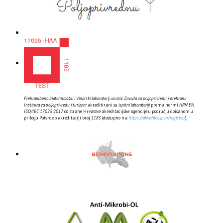
Prehrambeno biotehnološki i Vinarski laboratorij unutar Zavoda za poljoprivredu i prehranu
Instituta za poljoprivredu i turizam
akreditirani su
ispitni laboratoriji
prema normi
HRN EN
ISO/IEC 17025:2017
od strane Hrvatske akreditacijske agencije u području opisanom u
prilogu Potvrde o akreditaciji broj
1185
(dostupno na:
https://akreditacija.hr/registar/
).