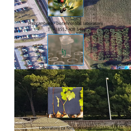
ERASMUS+
HyPro4ST
DIGIAGRI
GreenTea
Prehrambeno - biotehnološki laboratorij
CIRCOLIVE
T: +38552 408 348
Genetički laboratorij
T: +38552 408 336
Laboratorij za fenotipizaciju