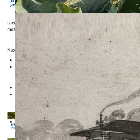
„Winter Islands Network for all year
round Tourism ExpeRience in the
MEDiterranean - WINTER MED“
izašao je novi
newsletter
o aktivnostima projekta kojeg
možete preuzeti na
poveznici.
Naslovi u okviru newslettera su:
WINTER MED kampanja zagovaranja
WINTER MED je sudjelovao na 3. i posljednjoj
Community
Building radionici
u organizaciji
Zajednice održivog turizma
(Sustainable Tourism Community)
Završni događaj i kapitalizacija WINTER MED projekta
Promicanje WINTER MED-a u Hrvatskoj