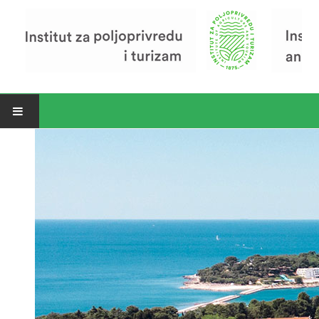
Open menu
Vijesti
Riječ ravnatelja
O Institutu
Povijest Instituta
Organizacija
Zavod za poljoprivredu i prehranu
Zavod za ekonomiku i razvoj poljoprivrede
Zavod za turizam
Pokusno poljoprivredno imanje
Zaposlenici
Euraxess