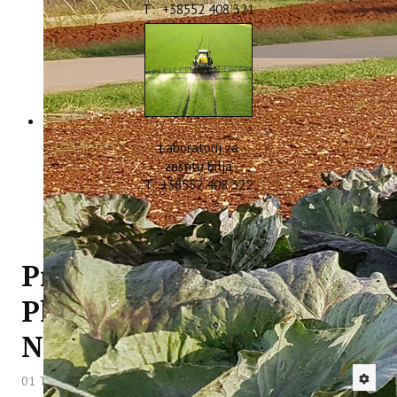
T: +38552 408 321
Laboratorij za
zaštitu bilja
T: +38552 408 322
Projekt ConsumeLess
Plus predstavljen u
Novigradu i Pazinu
01 Travanj 2022
Hitova: 4497