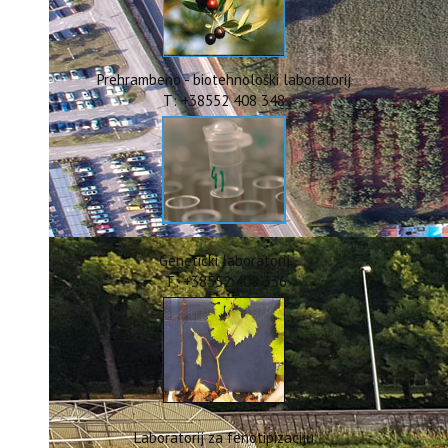
ERASMUS+
HyPro4ST
DIGIAGRI
GreenTea
Prehrambeno - biotehnološki laboratorij
CIRCOLIVE
T: +38552 408 348
Genetički laboratorij
T: +38552 408 336
Laboratorij za fenotipizaciju