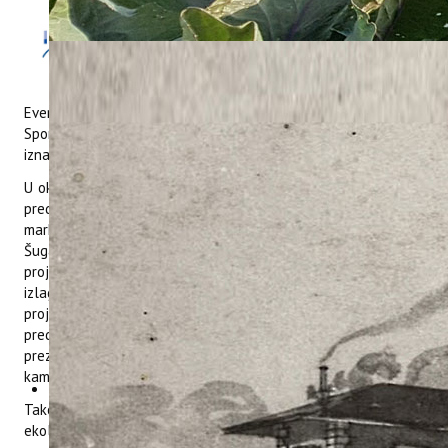
Dana 31. o
žujka 2022. projekt
ConsumeLess Plus
predstavljen je u okviru
događaja WINE EnoGastro Vip
Event u Marina & Hotel Nautica u Novigradu te u pazinskom
Spomen domu u sklopu proljetnog ciklusa edukacije za
iznajmljivače s područja Turističke zajednice središnje Istre.
U okviru događaja WINE EnoGastro Vip Event organizirana su
predavanja iz područja sommelierstva i enologije, digitalnog
marketinga i održivog turizma. Predstavnice Instituta, Tina
Šugar Korda i Joelle Živolić upoznale su sudionike događaja s
projektom ConsumeLess Plus i ConsumelessMed oznakom kroz
izlaganje promotivnih materijala i pružanju informacija o
projektu i oznaci. Tina Šugar Korda sudioniciama događanja
predstavila je projekt ConsumeLess Plus u okviru čega je
prezentirala Consumeless model, ConsumelessMed oznaku,
kampanju podizanja svijesti i Consumeless platformu.
Također, održana su predavanja lokalnih vinara na teme
ekološke izvrsnosti, preduvjeta za razvoj turizma i kvaliteti