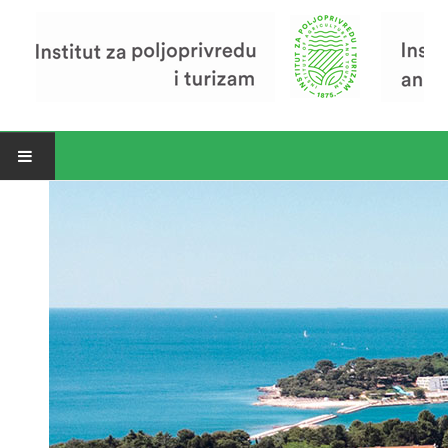
Open menu
Vijesti
Riječ ravnatelja
O Institutu
Povijest Instituta
Organizacija
Zavod za poljoprivredu i prehranu
Zavod za ekonomiku i razvoj poljoprivrede
Zavod za turizam
Pokusno poljoprivredno imanje
Zaposlenici
Euraxess