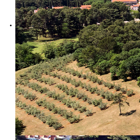
Misija i vizija
Upravno Vijeće
Rad Upravnog vijeća
Znanstveno Vijeće
Rad Znanstvenog vijeća
Etičko povjerenstvo
Etički kodeks
Financiranje
Proračun
Potpore
PROGRAMSKO FINANCIRANJE
Izvještavanje po uredbi
Projekti Instituta
Dialogue4Tourism
REVIVE
WASTEREDUCE
MITOMED+
WINTERMED
CASTWATER
INHERIT
CONSUMLESS PLUS