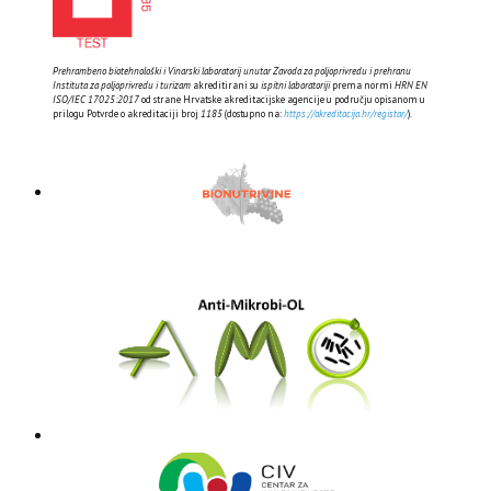
Prehrambeno biotehnološki i Vinarski laboratorij unutar Zavoda za poljoprivredu i prehranu
Instituta za poljoprivredu i turizam
akreditirani su
ispitni laboratoriji
prema normi
HRN EN
ISO/IEC 17025:2017
od strane Hrvatske akreditacijske agencije u području opisanom u
prilogu Potvrde o akreditaciji broj
1185
(dostupno na:
https://akreditacija.hr/registar/
).