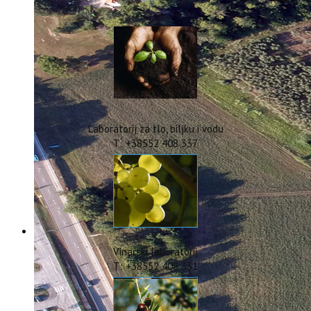
IstraOILFest
ARHIVA PROJEKATA
IstraECOinclusive
Izdavačka djelatnost
Izbor u znanstvena zvanja
Dokumenti
Statut
Strategija
Laboratorij za tlo, biljku i vodu
CIP
T: +38552 408 337
Pravo na pristup informacijama
Zaštita osobnih podataka
Godišnji izvještaj
Javna nabava
Natječaji za radna mjesta
Zakonodavni okvir
Akti Instituta
Vinarski laboratorij
Linkovi
T: +38552 408 331
Kontakt
webmail
Popularizacija znanosti