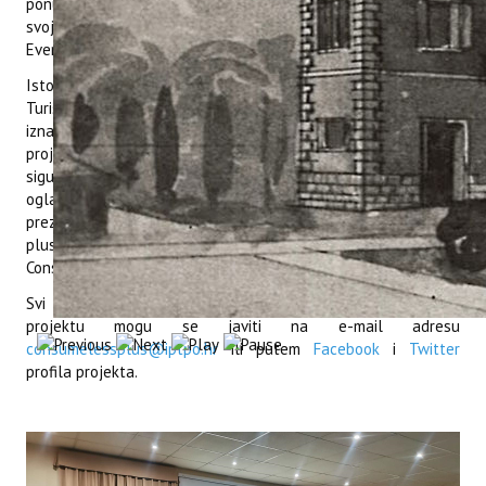
ponude i usluge. Organizator ovog događaja je Dantes sa
svojim timom agencije za marketing, istraživanje tržišta i
Event management „Ricerca Mercato“.
Istog dana, u pazinskom Spomen domu u organizaciji
Turističke zajednice središnje Istre održana je edukacija za
iznajmljivače na kojoj su predstavljeni program EcoDomus,
projekt ConsumeLess Plus, te predavanja o savjetima za
sigurnu turističku sezonu i administrativnom poslovanju i
oglašavanju. Predstavnica Instituta, Rosela Kružić,
prezentirala je sudionicama edukacije projekt ConsumeLess
plus, ConsumelessMed oznaku i kriterije za dobivanje
ConsumelessMed oznake.
Svi koji su zainteresirani za oznaku ili više informacija o
projektu mogu se javiti na e-mail adresu
consumelessplus@iptpo.hr
ili putem
Facebook
i
Twitter
profila projekta.