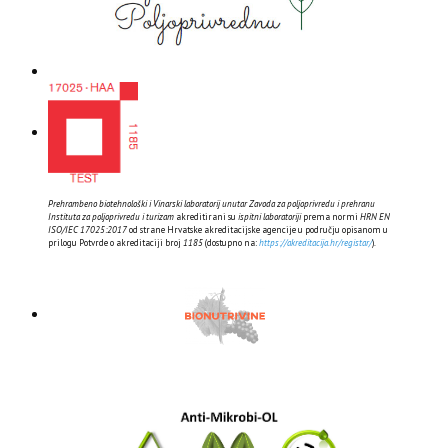
Prehrambeno biotehnološki i Vinarski laboratorij unutar Zavoda za poljoprivredu i prehranu
Instituta za poljoprivredu i turizam
akreditirani su
ispitni laboratoriji
prema normi
HRN EN
ISO/IEC 17025:2017
od strane Hrvatske akreditacijske agencije u području opisanom u
prilogu Potvrde o akreditaciji broj
1185
(dostupno na:
https://akreditacija.hr/registar/
).