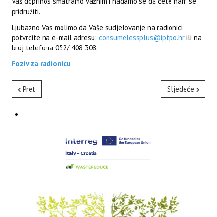
Vaš doprinos smatramo važnim i nadamo se da ćete nam se
pridružiti.
Ljubazno Vas molimo da Vaše sudjelovanje na radionici
potvrdite na e-mail adresu:
consumelessplus@iptpo.hr
ili na
broj telefona 052/ 408 308.
Poziv za radionicu
Pret
Sljedeće