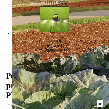
T: +38552 408 321
Laboratorij za
zaštitu bilja
T: +38552 408 322
Poziv na radionicu
projekta ConsumeLess
Plus u Rovinju
14 Veljača 2022
Hitova: 2895