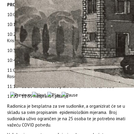
PROGRAM RADIONICE
10:00 - 10:15 Registracija sudionika
10:15 - 10:20 Pozdravni govor – predstavnik Grada Rovinja
10:20 - 10:30 Predstavljanje projekta ConsumelessPlus, dr. sc.
Kristina Brščić,
10:30 - 10:40 ConsumelessMed smjernice, Joelle Živolić
10:40 - 11:00 ConsumeLess model – kriteriji, Tina Šugar Korda
11:00 - 11:10 Consume-less kampanja podizanja svijesti,
Rosela Kružić
11:10 - 11:20 Consumeless platforma, Katarina Lovrečić
11:20 - 11:35 Rasprava i pitanja
Radionica je besplatna za sve sudionike, a organizirat će se u
skladu sa svim propisanim epidemiološkim mjerama. Broj
sudionika uživo ograničen je na 25 osoba te je potrebno imati
važeću COVID potvrdu.