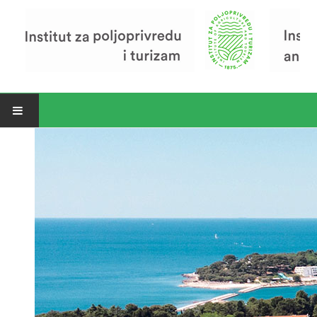
Open menu
Vijesti
Riječ ravnatelja
O Institutu
Povijest Instituta
Organizacija
Zavod za poljoprivredu i prehranu
Zavod za ekonomiku i razvoj poljoprivrede
Zavod za turizam
Pokusno poljoprivredno imanje
Zaposlenici
Euraxess