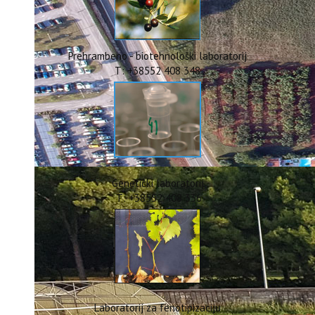
ERASMUS+
HyPro4ST
DIGIAGRI
GreenTea
Prehrambeno - biotehnološki laboratorij
CIRCOLIVE
T: +38552 408 348
Genetički laboratorij
T: +38552 408 336
Laboratorij za fenotipizaciju