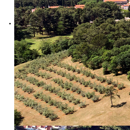
Misija i vizija
Upravno Vijeće
Rad Upravnog vijeća
Znanstveno Vijeće
Rad Znanstvenog vijeća
Etičko povjerenstvo
Etički kodeks
Financiranje
Proračun
Potpore
PROGRAMSKO FINANCIRANJE
Izvještavanje po uredbi
Projekti Instituta
Dialogue4Tourism
REVIVE
WASTEREDUCE
MITOMED+
WINTERMED
CASTWATER
INHERIT
CONSUMLESS PLUS