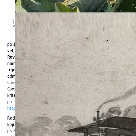
Zadovoljstvo
nam je pozvati
Vas na radionicu u okviru
projekta
ConsumeLess Plus
u
organizaciji Instituta za
poljoprivredu i turizam i Grada Rovinja koja će se održati
17.
veljače 2022. godine u Pučkom otvorenom učilištu Grada
Rovinja na adresi Trg Maršala Tita 12
. Radionice su
namijenjene smještajnim objektima, kafićima, restoranima,
trgovinama hranom i rukotvorinama, hotelima te
odmaralištima na plaži koji su zainteresirani saznati više o
ConsumelessMed oznaci i uključiti se u projekt radi dobivanja
ConsumelessMed oznake. Svi oni koji zadovolje određene
kriterije i steknu ConsumelessMed oznaku imaju pravo biti
promovirani na ConsumelessMed platformi:
https://www.consumelessmed.org
.
Radionica će se organizirati u hibridnom obliku, a svi dionici
koji se prijave dobit će putem maila poveznicu za online
praćenje radionice.