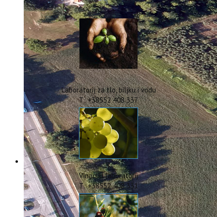
IstraOILFest
ARHIVA PROJEKATA
IstraECOinclusive
Izdavačka djelatnost
Izbor u znanstvena zvanja
Dokumenti
Statut
Strategija
Laboratorij za tlo, biljku i vodu
CIP
T: +38552 408 337
Pravo na pristup informacijama
Zaštita osobnih podataka
Godišnji izvještaj
Javna nabava
Natječaji za radna mjesta
Zakonodavni okvir
Akti Instituta
Vinarski laboratorij
Linkovi
T: +38552 408 331
Kontakt
webmail
Popularizacija znanosti