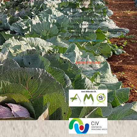
elefona 052/ 408 308.
Vinarski laboratorij unutar Zavoda
za poljoprivredu i prehranu
Instituta za poljoprivredu i turizam
akreditirani su
ispitni laboratoriji
prema normi
HRN EN ISO/IEC
17025:2017
od strane Hrvatske
akreditacijske agencije u
području opisanom u prilogu
Potvrde o akreditaciji broj
1185
(dostupno na:
https://akreditacija.hr/registar/
).
Sljedeće