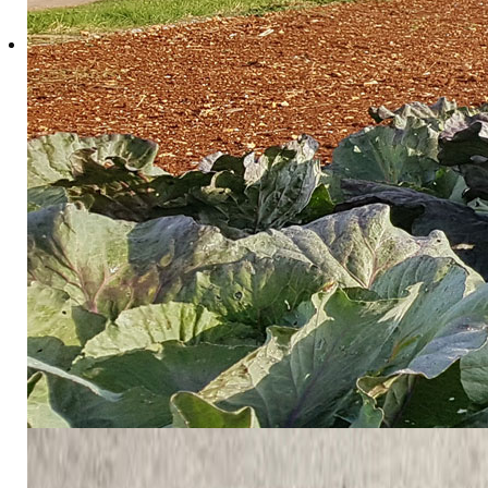
Ljubazno Vas molimo da Vaše sudjelovanje na radionic
Raspored održavanja radionica:
11. 2. Grad Labin
15. 2. TZG Pula
17. 2. Grad Rovinj
22. 2. Grad Poreč
24. 2. Grad Novigrad
Poziv na radionicu
Pret