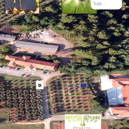
Traži
...
Laboratorij za
Laboratorij za
fenotipizaciju
zaštitu bilja
T: +38552 408 321
T: +38552 408 322
li
rganizaciji Instituta za
če 2022. online putem
ma, trgovinama hranom i
 ConsumelessMed oznaci i
eđene kriterije i steknu