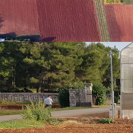
ni na ConsumelessMed platformi:
https://www.consumelessmed.org
.
vi dionici koji se prijave dobit će putem maila poveznicu za online prać
 zajednice grada Pule, Sanja Cinkopan Korotaj,
r. sc. Kristina Brščić,
ć
r Korda
i, Rosela Kružić
ć
ete nam se pridružiti.