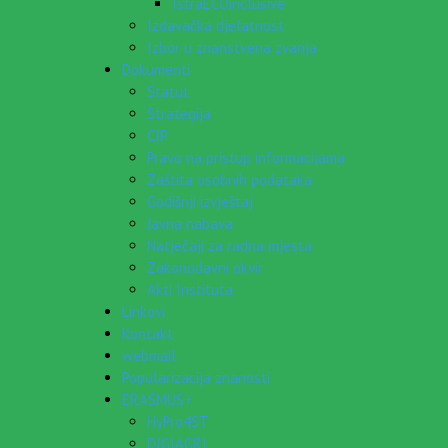
IstraECOinclusive
Izdavačka djelatnost
Izbor u znanstvena zvanja
Dokumenti
Statut
Strategija
CIP
Pravo na pristup informacijama
Zaštita osobnih podataka
Godišnji izvještaj
Javna nabava
Natječaji za radna mjesta
Zakonodavni okvir
Akti Instituta
Linkovi
Kontakt
webmail
Popularizacija znanosti
ERASMUS+
HyPro4ST
DIGIAGRI