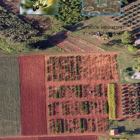
Prehrambeno -
Genetički laboratorij
biotehnološki
T: +38552 408 336
laboratorij
T: +38552 408 348
ojekta ConsumeLess Plus u Pu
je pozvati Vas na radionicu u okviru projekta
ConsumeLess Plus
u o
urizam i Turističke zajednice grada Pule koja će se održati
15. velja
.
Radionica je namijenjena smještajnim objektima, kafićima, restorani
elima te odmaralištima na plaži koji su zainteresirani saznati više o
jekt radi dobivanja ConsumelessMed oznake. Svi oni koji zadovolje odr