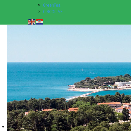
GreenTea
CIRCOLIVE