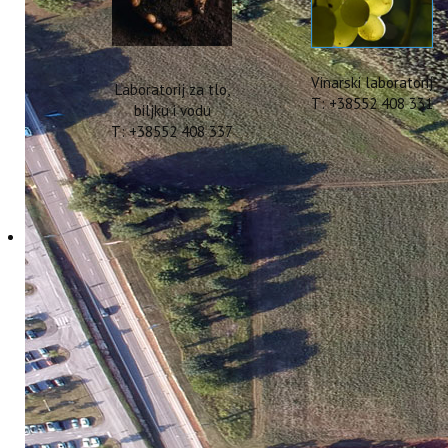
Vinarski laboratorij
Laboratorij za tlo,
T: +38552 408 331
biljku i vodu
T: +38552 408 337
Poziv na radionicu pr
10 Veljača 2022
Hitova: 2912
Zadovoljstvo nam 
poljoprivredu i t
Zoom aplikacije
rukotvorinama, hot
uključiti se u pro