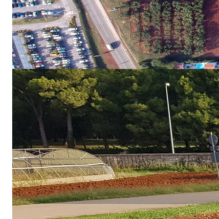
ConsumelessMed oznaku imaju pravo biti promovira
dostupan je na
poveznici.
Radionica će se organizirati putem Zoom aplikacije, a s
PROGRAM RADIONICE
10:00 - 10:15 Registracija sudionika
10:15 - 10:20 Pozdravni govor – direktorica Turističke
10:20 - 10:30 Predstavljanje projekta ConsumelessPlus, d
10:30 - 10:40 ConsumelessMed smjernice, Joelle Živoli
10:40 - 11:00 ConsumeLess model – kriteriji, Tina Šuga
11:00 - 11:10 Consume-less kampanja podizanja svijest
11:10 - 11:20 Consumeless platforma, Katarina Lovreči
11:20 - 11:35 Rasprava i pitanja
Radionica je besplatna za sve sudionike.
Vaš doprinos smatramo iznimno važnim i nadamo se da ć