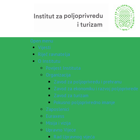
Open menu
Vijesti
Riječ ravnatelja
O Institutu
Povijest Instituta
Organizacija
Zavod za poljoprivredu i prehranu
Zavod za ekonomiku i razvoj poljoprivrede
Zavod za turizam
Pokusno poljoprivredno imanje
Zaposlenici
Euraxess
Misija i vizija
Upravno Vijeće
Rad Upravnog vijeća