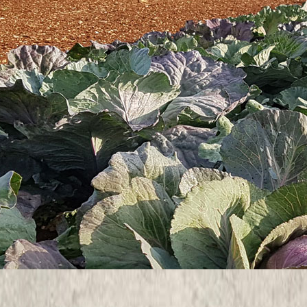
i potvrdite na e-mail adresu:
consumelessplus@iptpo.hr
ili na broj t