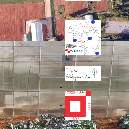
 Kratki video o projektu
enje radionice.
Prehrambeno biotehnološki i