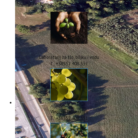
IstraOILFest
ARHIVA PROJEKATA
IstraECOinclusive
Izdavačka djelatnost
Izbor u znanstvena zvanja
Dokumenti
Statut
Strategija
Laboratorij za tlo, biljku i vodu
CIP
T: +38552 408 337
Pravo na pristup informacijama
Zaštita osobnih podataka
Godišnji izvještaj
Javna nabava
Natječaji za radna mjesta
Zakonodavni okvir
Akti Instituta
Vinarski laboratorij
Linkovi
T: +38552 408 331
Kontakt
webmail
Popularizacija znanosti