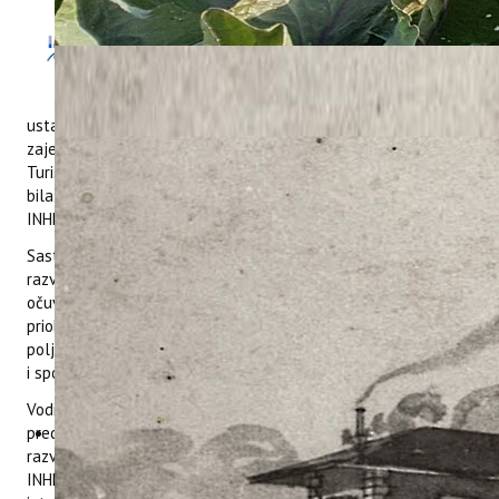
Dana 22. prosinca 2021. godine u Centru
za posjetitelje Parka prirode Učka na
Poklonu, održan je sastanak s
predstavnicima Parka prirode Učka, Javne
ustanove Priroda, Turističke zajednice Kvarner, Turističke
zajednice općine Kršan, Turističke zajednice općine Lovran te
Turističke zajednice općine Mošćenička draga. na sastanku je
bila prisutna i direktorica TZ Kvarner koja je ujedno i
INHERITURA ambasador.
Sastanak održan s ciljem prezentacije INHERITURA oznake
razvijene u sklopu projekta Održive turističke strategije za
očuvanje i valorizaciju prirodne baštine mediteranske obale i
priobalja - INHERIT organiziran je od strane Instituta za
poljoprivredu i turizam, uz suorganizaciju Ministarstva turizma
i sporta RH.
Voditeljica projekta u Institutu, dr.sc. Ana Težak Damijanić,
predstavila je rezultate projekta, INHERITURA oznaku
razvijenu u sklopu projekta te proceduru dobivanja iste.
INHERITURA oznakom, certificiraju se područja turističkog