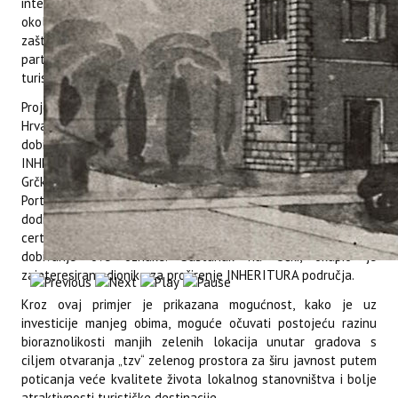
interesa i bogate prirodne baštine, koja karakterizira zaštićen
okoliš i valorizirana prirodna baština, samo regulirane mjere
zaštite okoliša od prekomjernih turističkih kretanja, te
participativni pristup održivom turizmu i razvoju održivih
turističkih aktivnosti.
Projekt je pokrenut u veljači 2018. godine, a dosad je u
Hrvatskoj analizirano stanje te su utvrđeni kriteriji za
dobivanje INHERIT oznake za područja prirodne baštine.
INHERITURA oznaku, steklo je ukupno deset područja u
Grčkoj, Španjolskoj, Francuskoj, Italiji, Sloveniji, Cipru, Malti,
Portugalu i Hrvatskoj. Prva INHERITURA oznaka u RH,
dodijeljena je Nacionalnom parku Kornati, a namjera je
certificirati i druga područja koja zadovoljavaju kriterije za
dobivanje ove oznake. Sastanak na Učki, okupio je
zainteresirane dionike za proširenje INHERITURA područja.
Kroz ovaj primjer je prikazana mogućnost, kako je uz
investicije manjeg obima, moguće očuvati postojeću razinu
bioraznolikosti manjih zelenih lokacija unutar gradova s
ciljem otvaranja „tzv“ zelenog prostora za širu javnost putem
poticanja veće kvalitete života lokalnog stanovništva i bolje
atraktivnosti turističke destinacije.