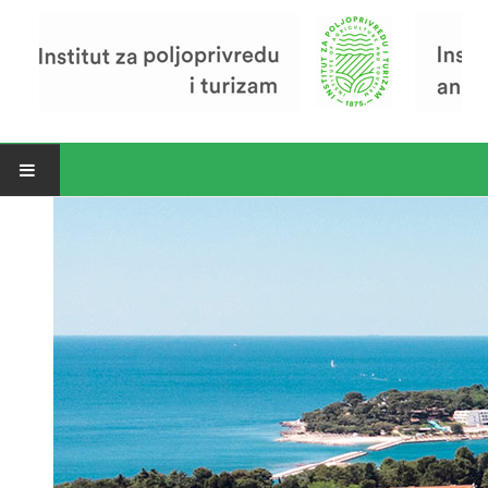
Open menu
Vijesti
Riječ ravnatelja
O Institutu
Povijest Instituta
Organizacija
Zavod za poljoprivredu i prehranu
Zavod za ekonomiku i razvoj poljoprivrede
Zavod za turizam
Pokusno poljoprivredno imanje
Zaposlenici
Euraxess