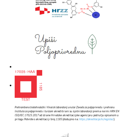
Prehrambeno biotehnološki i Vinarski laboratorij unutar Zavoda za poljoprivredu i prehranu
Instituta za poljoprivredu i turizam
akreditirani su
ispitni laboratoriji
prema normi
HRN EN
ISO/IEC 17025:2017
od strane Hrvatske akreditacijske agencije u području opisanom u
prilogu Potvrde o akreditaciji broj
1185
(dostupno na:
https://akreditacija.hr/registar/
).