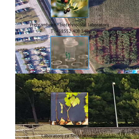
ERASMUS+
HyPro4ST
DIGIAGRI
GreenTea
Prehrambeno - biotehnološki laboratorij
CIRCOLIVE
T: +38552 408 348
Genetički laboratorij
T: +38552 408 336
Laboratorij za fenotipizaciju