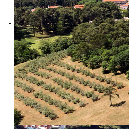
Misija i vizija
Upravno Vijeće
Rad Upravnog vijeća
Znanstveno Vijeće
Rad Znanstvenog vijeća
Etičko povjerenstvo
Etički kodeks
Financiranje
Proračun
Potpore
PROGRAMSKO FINANCIRANJE
Izvještavanje po uredbi
Projekti Instituta
Dialogue4Tourism
REVIVE
WASTEREDUCE
MITOMED+
WINTERMED
CASTWATER
INHERIT
CONSUMLESS PLUS