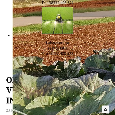
T: +38552 408 321
Laboratorij za
zaštitu bilja
T: +38552 408 322
ODRŽAN SASTANAK
VEZAN UZ PROŠIRENJE
INHERITURA PODRUČJA
23 Prosinac 2021
Hitova: 3225