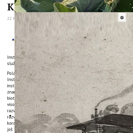
KK.01.1.1.09.0030
22 Rujan 2021
Hitova: 4051
Novi projekt Instituta za poljoprivredu i
turizam „Znanstvena platforma za
istraživanje i razvoj inovacija u održivoj
poljoprivredi – dogradnja i opremanje
Instituta za poljoprivredu i turizam“ (KK.01.1.1.09.0030)
službeno je započeo s aktivnostima 17. lipnja 2021. godine.
Polazište ovog izrazito važnog projekta temelji se na misiji
Instituta za poljoprivredu i turizam da kao javni znanstveni
institut koji djeluje u području biotehničkih i društvenih
znanosti (polja: poljoprivreda, prehrambena tehnologija,
biotehnologija i turizam) provodi znanstvena istraživanja
visokog utjecaja usklađena sa strateškim odrednicama
razvoja RH i EU. Slijedom toga potrebno je kontinuirano
razvijati ljudske potencijale i infrastrukturu kako bismo držali
korak s razvojem znanosti najnaprednijih država. U tu svrhu
još 2019. godine prijavljen je istoimeni projekt na poziv