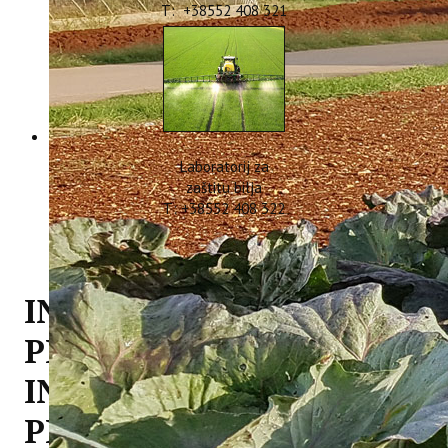
T: +38552 408 321
Laboratorij za
zaštitu bilja
T: +38552 408 322
INFORMACIJE O
PROVEDBI
INFRASTRUKTURNOG
PROJEKTA