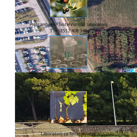
ERASMUS+
HyPro4ST
DIGIAGRI
GreenTea
Prehrambeno - biotehnološki laboratorij
CIRCOLIVE
T: +38552 408 348
Genetički laboratorij
T: +38552 408 336
Laboratorij za fenotipizaciju