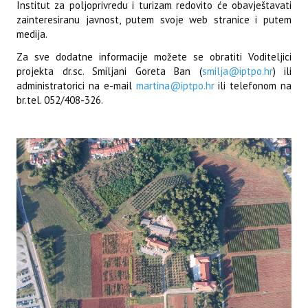
Institut za poljoprivredu i turizam redovito će obavještavati
zainteresiranu javnost, putem svoje web stranice i putem
medija.
Za sve dodatne informacije možete se obratiti Voditeljici
projekta dr.sc. Smiljani Goreta Ban (
smilja@iptpo.hr
) ili
administratorici na e-mail
martina@iptpo.hr
ili telefonom na
br.tel. 052/408-326.