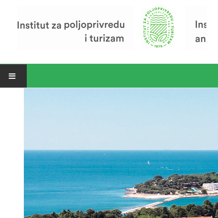
Open menu
Vijesti
Riječ ravnatelja
O Institutu
Povijest Instituta
Organizacija
Zavod za poljoprivredu i prehranu
Zavod za ekonomiku i razvoj poljoprivrede
Zavod za turizam
Pokusno poljoprivredno imanje
Zaposlenici
Euraxess