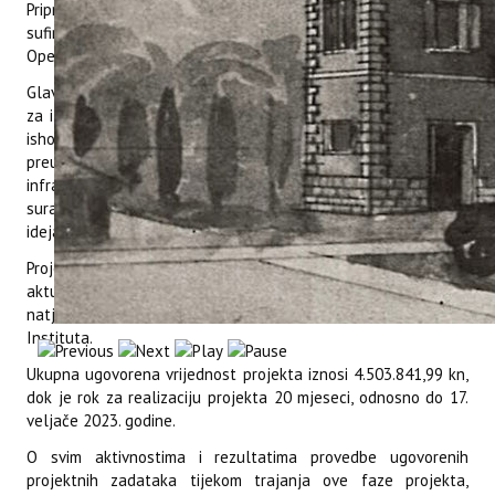
Priprema IRI infrastrukturnih projekata (KK.01.1.1.09) koji je
sufinanciran Europskog fonda za regionalni razvoj, putem
Operativnog programa „Konkurentnost i kohezija 2014-2020“.
Glavni cilj ovog projekta je priprema projektne dokumentacije
za izgradnju, dogradnju, adaptaciju i opremanje Instituta (do
ishođenja građevinske dozvole), uključujući i organizacijski
preustroj, s ciljem uspostave napredne znanstvene
infrastrukture za međunarodno kompetitivna istraživanja te
suradnju s gospodarstvom u razvoju inovativnih poslovnih
ideja utemeljenih na znanju.
Projekt ima nekoliko razvojnih faza od kojih je trenutno
aktualna faza provedbe pripreme i realizacija javnog
natječaja za ugovaranje usluge projektiranja novih prostora
Instituta.
Ukupna ugovorena vrijednost projekta iznosi 4.503.841,99 kn,
dok je rok za realizaciju projekta 20 mjeseci, odnosno do 17.
veljače 2023. godine.
O svim aktivnostima i rezultatima provedbe ugovorenih
projektnih zadataka tijekom trajanja ove faze projekta,