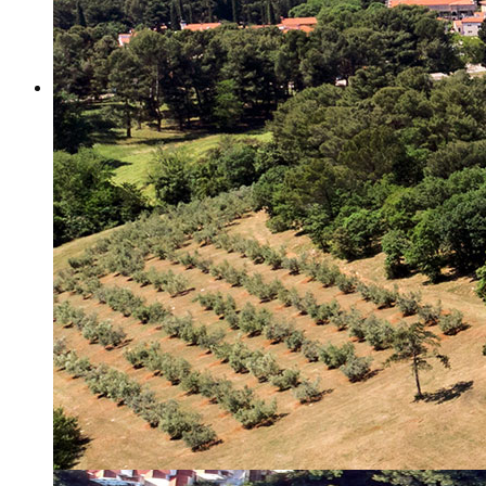
Misija i vizija
Upravno Vijeće
Rad Upravnog vijeća
Znanstveno Vijeće
Rad Znanstvenog vijeća
Etičko povjerenstvo
Etički kodeks
Financiranje
Proračun
Potpore
PROGRAMSKO FINANCIRANJE
Izvještavanje po uredbi
Projekti Instituta
Dialogue4Tourism
REVIVE
WASTEREDUCE
MITOMED+
WINTERMED
CASTWATER
INHERIT
CONSUMLESS PLUS