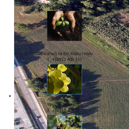
IstraOILFest
ARHIVA PROJEKATA
IstraECOinclusive
Izdavačka djelatnost
Izbor u znanstvena zvanja
Dokumenti
Statut
Strategija
Laboratorij za tlo, biljku i vodu
CIP
T: +38552 408 337
Pravo na pristup informacijama
Zaštita osobnih podataka
Godišnji izvještaj
Javna nabava
Natječaji za radna mjesta
Zakonodavni okvir
Akti Instituta
Vinarski laboratorij
Linkovi
T: +38552 408 331
Kontakt
webmail
Popularizacija znanosti