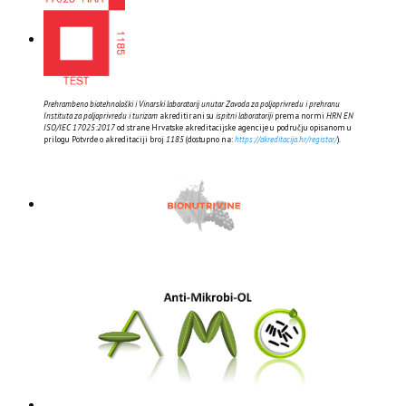
Prehrambeno biotehnološki i Vinarski laboratorij unutar Zavoda za poljoprivredu i prehranu
Instituta za poljoprivredu i turizam
akreditirani su
ispitni laboratoriji
prema normi
HRN EN
ISO/IEC 17025:2017
od strane Hrvatske akreditacijske agencije u području opisanom u
prilogu Potvrde o akreditaciji broj
1185
(dostupno na:
https://akreditacija.hr/registar/
).