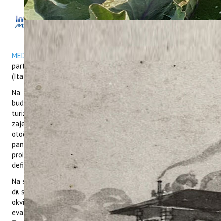
Dana 19. i 20. srpnja 2021. godine održani
su online sastanci partnera na projektu
Interreg Med „Winter Islands Network for
all year round Tourism ExpeRience in the
MEDiterranean - WINTER MED“
u organizaciji vodećeg
partnera projekta ANCI Association of Tuscan Municipalities
(Italija).
Na sastanku se raspravljalo o aktivnostima projekta te
budućim koracima za poticanje održivog i cjelogodišnjeg
turizma na Mediteranskim otocima. Prezentiran je prvi nacrt
zajedničke transnacionalne strategije za mediteranske
otočne destinacije koja kao polazišnu osnovu analizira utjecaj
pandemije COVID-19 na turizam, trendove u održivoj
proizvodnji i potrošnji, prilike i izazove Mediteranskih otoka te
definira zajedničku viziju i misiju, vrijednosti i ciljeve.
Na sastancima su aktivno sudjelovale predstavnice Instituta
dr. sc. Kristina Brščić, Tina Šugar, Ana Čehić i Joelle Živolić, a u
okviru sastanaka Ana Čehić prezentirala je rezultate
evaluacijskog upitnika za sudionike radionice „2nd