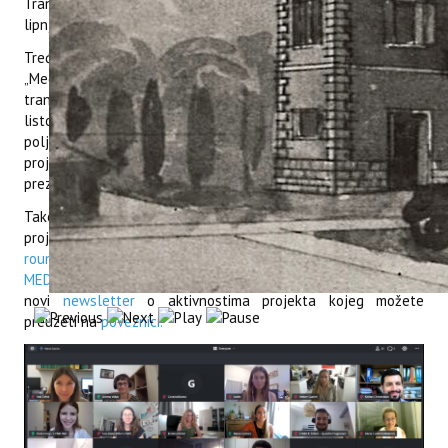
Transnational Policy Exchange Workshop” koja se održala 30.
lipnja 2021. godine.
Treća radionica Transnational Policy Exchange Workshop –
„Mediterranean Islands towards the implementation of a
transnational sustainable year-round tourism“ održat će se 6.
listopada 2021. u hibridnom obliku u organizaciji Instituta za
poljoprivredu i turizam u suradnji s ostalim partnerima na
projektu WINTER MED, čiji je plan i program dogovoren i
prezentiran na sastanku.
Također, želimo Vas obavijestiti da je službena web stranica
projekta
Interreg Med „Winter Islands Network for all year
round Tourism ExpeRience in the MEDiterranean - WINTER
MED“
dostupna i na hrvatskom jeziku te da je izašao
novi
newsletter
o aktivnostima projekta kojeg možete
preuzeti na
poveznici.