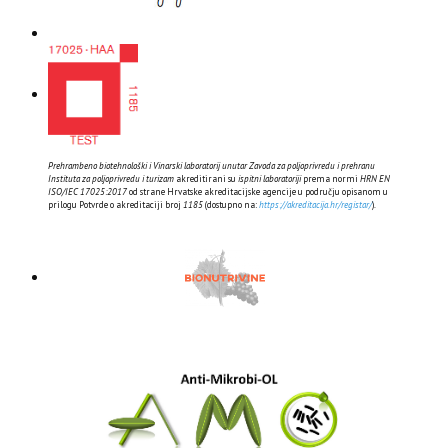
Prehrambeno biotehnološki i Vinarski laboratorij unutar Zavoda za poljoprivredu i prehranu
Instituta za poljoprivredu i turizam
akreditirani su
ispitni laboratoriji
prema normi
HRN EN
ISO/IEC 17025:2017
od strane Hrvatske akreditacijske agencije u području opisanom u
prilogu Potvrde o akreditaciji broj
1185
(dostupno na:
https://akreditacija.hr/registar/
).