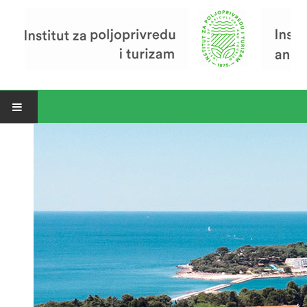
Open menu
Vijesti
Riječ ravnatelja
O Institutu
Povijest Instituta
Organizacija
Zavod za poljoprivredu i prehranu
Zavod za ekonomiku i razvoj poljoprivrede
Zavod za turizam
Pokusno poljoprivredno imanje
Zaposlenici
Euraxess