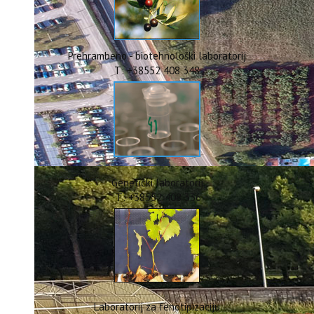
ERASMUS+
HyPro4ST
DIGIAGRI
GreenTea
Prehrambeno - biotehnološki laboratorij
CIRCOLIVE
T: +38552 408 348
Genetički laboratorij
T: +38552 408 336
Laboratorij za fenotipizaciju