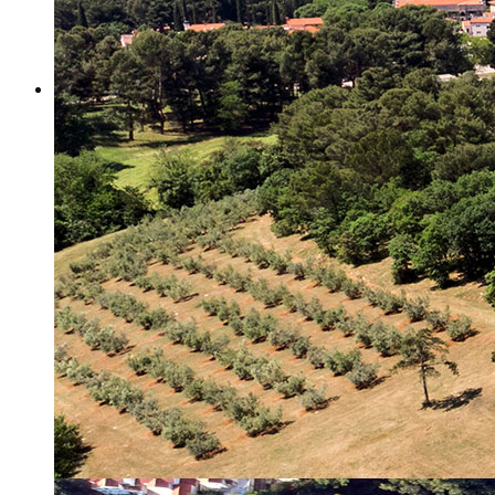
Misija i vizija
Upravno Vijeće
Rad Upravnog vijeća
Znanstveno Vijeće
Rad Znanstvenog vijeća
Etičko povjerenstvo
Etički kodeks
Financiranje
Proračun
Potpore
PROGRAMSKO FINANCIRANJE
Izvještavanje po uredbi
Projekti Instituta
Dialogue4Tourism
REVIVE
WASTEREDUCE
MITOMED+
WINTERMED
CASTWATER
INHERIT
CONSUMLESS PLUS