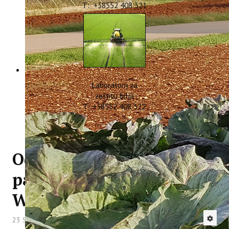
T: +38552 408 321
Laboratorij za
zaštitu bilja
T: +38552 408 322
Održani online sastanci
partnera na projektu
WINTER MED
23 Srpanj 2021
Hitova: 3662