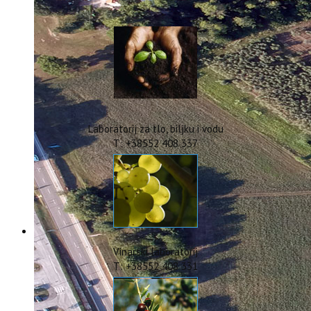
IstraOILFest
ARHIVA PROJEKATA
IstraECOinclusive
Izdavačka djelatnost
Izbor u znanstvena zvanja
Dokumenti
Statut
Strategija
Laboratorij za tlo, biljku i vodu
CIP
T: +38552 408 337
Pravo na pristup informacijama
Zaštita osobnih podataka
Godišnji izvještaj
Javna nabava
Natječaji za radna mjesta
Zakonodavni okvir
Akti Instituta
Vinarski laboratorij
Linkovi
T: +38552 408 331
Kontakt
webmail
Popularizacija znanosti