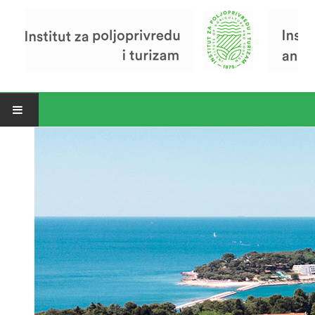
Open menu
Vijesti
Riječ ravnatelja
O Institutu
Povijest Instituta
Organizacija
Zavod za poljoprivredu i prehranu
Zavod za ekonomiku i razvoj poljoprivrede
Zavod za turizam
Pokusno poljoprivredno imanje
Zaposlenici
Euraxess