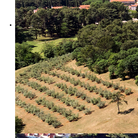
Misija i vizija
Upravno Vijeće
Rad Upravnog vijeća
Znanstveno Vijeće
Rad Znanstvenog vijeća
Etičko povjerenstvo
Etički kodeks
Financiranje
Proračun
Potpore
PROGRAMSKO FINANCIRANJE
Izvještavanje po uredbi
Projekti Instituta
Dialogue4Tourism
REVIVE
WASTEREDUCE
MITOMED+
WINTERMED
CASTWATER
INHERIT
CONSUMLESS PLUS