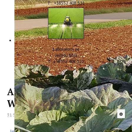
T: +38552 408 321
Laboratorij za
zaštitu bilja
T: +38552 408 322
Aktivnosti na projektu
WINTER MED
31 Svibanj 2021
Hitova: 3808
U okviru projekta Interreg Med „Winter