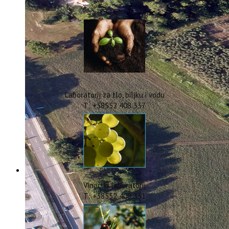
IstraOILFest
ARHIVA PROJEKATA
IstraECOinclusive
Izdavačka djelatnost
Izbor u znanstvena zvanja
Dokumenti
Statut
Strategija
Laboratorij za tlo, biljku i vodu
CIP
T: +38552 408 337
Pravo na pristup informacijama
Zaštita osobnih podataka
Godišnji izvještaj
Javna nabava
Natječaji za radna mjesta
Zakonodavni okvir
Akti Instituta
Vinarski laboratorij
Linkovi
T: +38552 408 331
Kontakt
webmail
Popularizacija znanosti