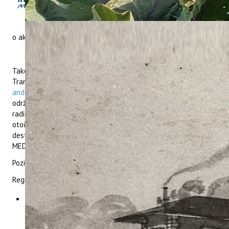
Islands Network for all year round
Tourism ExpeRience in the MEDiterranean
- WINTER MED“ izašao je novi
newsletter
o aktivnostima projekta kojeg možete preuzeti na
poveznici.
Također, Želimo Vas informirati da će se druga radionica
Transnational Policy Exchange Workshop "
Tourism businesses
and destinations committed to transversal sustainability
"
održat 30. lipnja 2021. godine od 09:00 do 13:00 sati. Na
radionici će se predstaviti najbolje prakse usmjerene na
otočna područja, a koje će poslužiti kao inspiracija
destinacijama na Mediteranskim otocima u projektu WINTER
MED u izradi regionalnih akcijskih planova.
Pozivamo Vas da nam se pridružite na radionici.
Registrirati se možete
OVDJE.