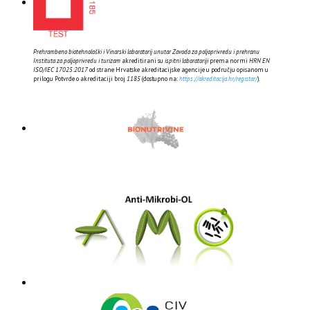
Prehrambeno biotehnološki i Vinarski laboratorij unutar Zavoda za poljoprivredu i prehranu
Instituta za poljoprivredu i turizam
akreditirani su
ispitni laboratoriji
prema normi
HRN EN
ISO/IEC 17025:2017
od strane Hrvatske akreditacijske agencije u području opisanom u
prilogu Potvrde o akreditaciji broj
1185
(dostupno na:
https://akreditacija.hr/registar/
).