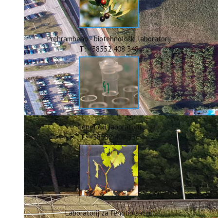
ERASMUS+
HyPro4ST
DIGIAGRI
GreenTea
Prehrambeno - biotehnološki laboratorij
CIRCOLIVE
T: +38552 408 348
Genetički laboratorij
T: +38552 408 336
Laboratorij za fenotipizaciju