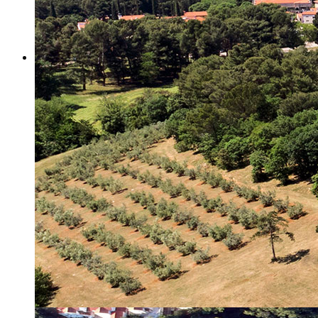
Misija i vizija
Upravno Vijeće
Rad Upravnog vijeća
Znanstveno Vijeće
Rad Znanstvenog vijeća
Etičko povjerenstvo
Etički kodeks
Financiranje
Proračun
Potpore
PROGRAMSKO FINANCIRANJE
Izvještavanje po uredbi
Projekti Instituta
Dialogue4Tourism
REVIVE
WASTEREDUCE
MITOMED+
WINTERMED
CASTWATER
INHERIT
CONSUMLESS PLUS