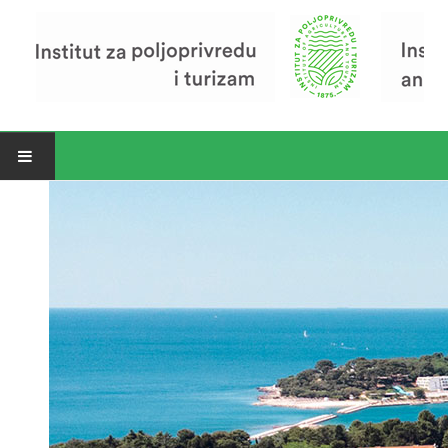
Open menu
Vijesti
Riječ ravnatelja
O Institutu
Povijest Instituta
Organizacija
Zavod za poljoprivredu i prehranu
Zavod za ekonomiku i razvoj poljoprivrede
Zavod za turizam
Pokusno poljoprivredno imanje
Zaposlenici
Euraxess