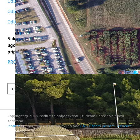
Odluka o isplati prve rate programskog financiranja 2023.
ERASMUS+
HyPro4ST
Odluka o isplati druge rate programskog financiranja 2023.
DIGIAGRI
Odluka o isplati treće rate programskog financiranja 2023
.
GreenTea
CIRCOLIVE
Sukladno Uredbi o programskom financiranju i potpiranom
ugovotu od 28.12.2023. objavljujemo Ugovor i
pripadajuće priloge.
PROGRAMSKI UGOVOR 2024 - 2027
Pret
Sljedeće
Copyright © 2026 Institut za poljoprivredu i turizam Poreč. Sva prava
zadržana.
Joomla!
je slobodan softver objavljen pod
GNU Općom javnom licencom.