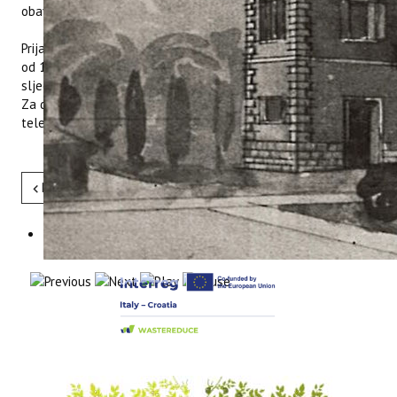
obavješteni o rezultatima poziva.
Prijave sa potrebnom dokumentacijom dostavljaju se u roku
od 14 dana od dana objave Javnog poziva na web stranici na
sljedeće mail adrese:
kristina@iptpo.hr
i
tina@iptpo.hr
.
Za dodatne informacije stojimo na raspolaganju na broju
telefona 052/408-308.
Pret
Sljedeće