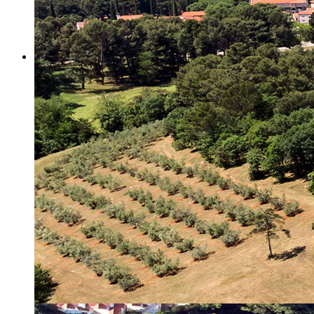
Misija i vizija
Upravno Vijeće
Rad Upravnog vijeća
Znanstveno Vijeće
Rad Znanstvenog vijeća
Etičko povjerenstvo
Etički kodeks
Financiranje
Proračun
Potpore
PROGRAMSKO FINANCIRANJE
Izvještavanje po uredbi
Projekti Instituta
Dialogue4Tourism
REVIVE
WASTEREDUCE
MITOMED+
WINTERMED
CASTWATER
INHERIT
CONSUMLESS PLUS