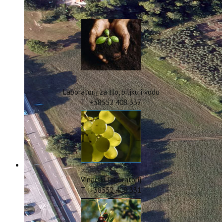
IstraOILFest
ARHIVA PROJEKATA
IstraECOinclusive
Izdavačka djelatnost
Izbor u znanstvena zvanja
Dokumenti
Statut
Strategija
Laboratorij za tlo, biljku i vodu
CIP
T: +38552 408 337
Pravo na pristup informacijama
Zaštita osobnih podataka
Godišnji izvještaj
Javna nabava
Natječaji za radna mjesta
Zakonodavni okvir
Akti Instituta
Vinarski laboratorij
Linkovi
T: +38552 408 331
Kontakt
webmail
Popularizacija znanosti