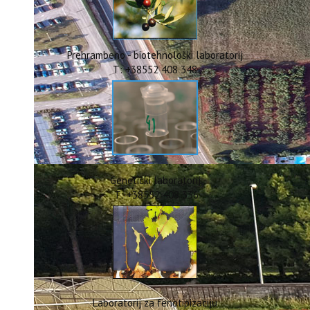
ERASMUS+
HyPro4ST
DIGIAGRI
GreenTea
Prehrambeno - biotehnološki laboratorij
CIRCOLIVE
T: +38552 408 348
Genetički laboratorij
T: +38552 408 336
Laboratorij za fenotipizaciju