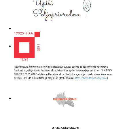
Prehrambeno biotehnološki i Vinarski laboratorij unutar Zavoda za poljoprivredu i prehranu
Instituta za poljoprivredu i turizam
akreditirani su
ispitni laboratoriji
prema normi
HRN EN
ISO/IEC 17025:2017
od strane Hrvatske akreditacijske agencije u području opisanom u
prilogu Potvrde o akreditaciji broj
1185
(dostupno na:
https://akreditacija.hr/registar/
).