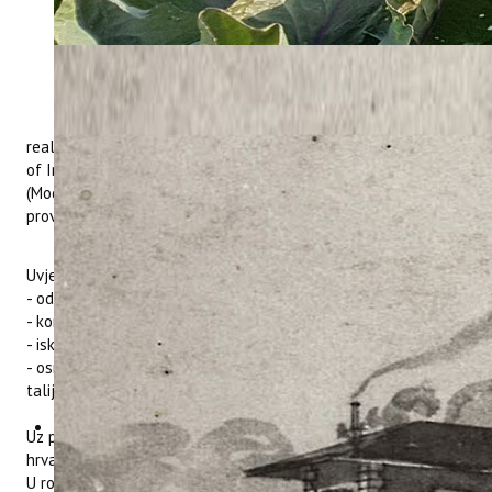
Pozivamo studente i sve
zainteresirane da se jave na Javni
poziv za anketiranje turista na
plažama gradova Poreč, Novigrad i
Labin (područje Rabac) u svrhu
realizacije aktivnosti projekta INTERREG Mediteran „Models
of Integrated Tourism in the MEDiterranean Plus - MITOMED+
(Modeli integriranih oblika turizma na Mediteranu plus) koji
provodi Institut za poljoprivredu i turizam u Poreču.
Uvjeti:
- odgovornost
- komunikativnost
- iskustvo u anketiranju (poželjno)
- osnovno poznavanje stranih jezika - engleski, njemački,
talijanski (poželjno)
Uz prijavu na Javni poziv obavezno je dostaviti životopis na
hrvatskom jeziku.
U roku 8 dana od završetka javnog poziva, kandidati će biti