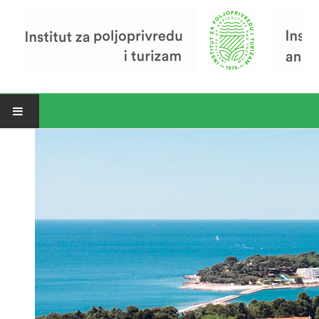
Open menu
Vijesti
Riječ ravnatelja
O Institutu
Povijest Instituta
Organizacija
Zavod za poljoprivredu i prehranu
Zavod za ekonomiku i razvoj poljoprivrede
Zavod za turizam
Pokusno poljoprivredno imanje
Zaposlenici
Euraxess