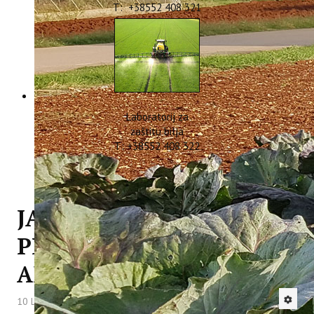
T: +38552 408 321
Laboratorij za
zaštitu bilja
T: +38552 408 322
JAVNI POZIV ZA
PROVEDBU
ANKETIRANJA 2019
10 Lipanj 2019
Hitova: 4585