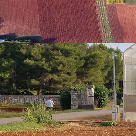
ORY ON TOURISM FOR ISLANDS ECONOMY. OTIE ICIT_2018 promiče razmjenu
tih strategija razvoja otoka i promicanja suradnje sa širom skupinom dionika
Group osnovane u
rencije i radne skupine IEWG je poticanje stvaranja internacionalne mreže 
ptions of ”Green beach” in Istria (Croatia).“
OTIE