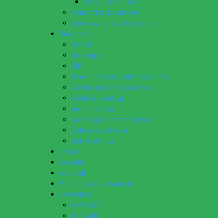
IstraECOinclusive
Izdavačka djelatnost
Izbor u znanstvena zvanja
Dokumenti
Statut
Strategija
CIP
Pravo na pristup informacijama
Zaštita osobnih podataka
Godišnji izvještaj
Javna nabava
Natječaji za radna mjesta
Zakonodavni okvir
Akti Instituta
Linkovi
Kontakt
webmail
Popularizacija znanosti
ERASMUS+
HyPro4ST
DIGIAGRI