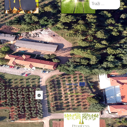
Traži
...
Laboratorij za
Laboratorij za
fenotipizaciju
zaštitu bilja
T: +38552 408 321
T: +38552 408 322
al
ermu
onal Conference on Islands
gar pod nazivom „Tourists’
n MITOMED+ projekta.