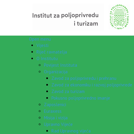
Open menu
Vijesti
Riječ ravnatelja
O Institutu
Povijest Instituta
Organizacija
Zavod za poljoprivredu i prehranu
Zavod za ekonomiku i razvoj poljoprivrede
Zavod za turizam
Pokusno poljoprivredno imanje
Zaposlenici
Euraxess
Misija i vizija
Upravno Vijeće
Rad Upravnog vijeća