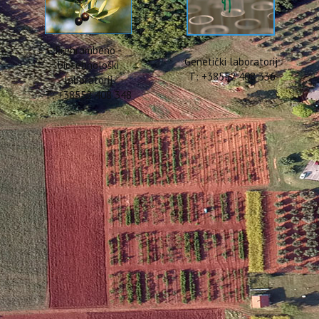
Prehrambeno -
Genetički laboratorij
biotehnološki
T: +38552 408 336
laboratorij
T: +38552 408 348
cija „10th OTIE Internation
 Tourism – ICIT 2018“ u Pal
 Šugar sudjelovala je na Internacionalnoj konferenciji „10th OTIE Internati
ija. Šugar je predstavila znanstveni rad autorica Kristine Brščić i Tine Šu
(Croatia)” koji je rezultat istraživanja provedenih u okviru Interreg Meditera