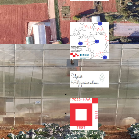
 znanstvenih i stručnih
. Konferencija je jedna od
stručnjaka radi poticanja
Prehrambeno biotehnološki i