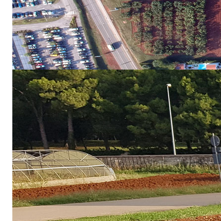
Konferenciju organizira organizacija OTIE - OBSERVAT
znanja između različitih stručnjaka radi kreiranja učinkovi
aktivnosti radne skupine IEWG - Island Economy Working 
Bruxellesu 27. studenog 2017. godine. Djelokrug rada konfe
održivog razvoja otoka.
Sažetak rada Brščić, K., Šugar, T. (2018) „Tourists’ Perce
Više o konferenciji moguće je pronaći na
WEB STRANICI - 