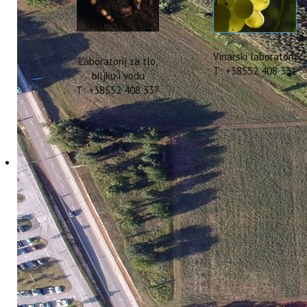
Vinarski laboratorij
Laboratorij za tlo,
T: +38552 408 331
biljku i vodu
T: +38552 408 337
Međunarodna konferen
Conference on Islands
14 Rujan 2018
Hitova: 4762
Dana 7. i 8. rujna 2018. godine, Tina
Tourism – ICIT 2018 “ u Palermu, Ital
Perceptions of ”Green beach” in Istria 