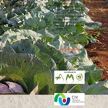
Vinarski laboratorij unutar Zavoda
za poljoprivredu i prehranu
Instituta za poljoprivredu i turizam
akreditirani su
ispitni laboratoriji
prema normi
HRN EN ISO/IEC
17025:2017
od strane Hrvatske
akreditacijske agencije u
području opisanom u prilogu
Potvrde o akreditaciji broj
1185
(dostupno na:
https://akreditacija.hr/registar/
).