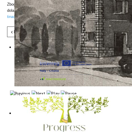
Zbog ograničenog broja sudionika, molimo Vas da potvrdite svoj
dolazak najkasnije do petka, 31. kolovoza 2018., na e-mail adresu:
tina@iptpo.hr
ili broj telefona 052/408-308.
Pret
Sljedeće