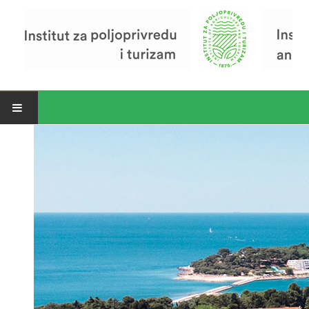
Open menu
Vijesti
Riječ ravnatelja
O Institutu
Povijest Instituta
Organizacija
Zavod za poljoprivredu i prehranu
Zavod za ekonomiku i razvoj poljoprivrede
Zavod za turizam
Pokusno poljoprivredno imanje
Zaposlenici
Euraxess