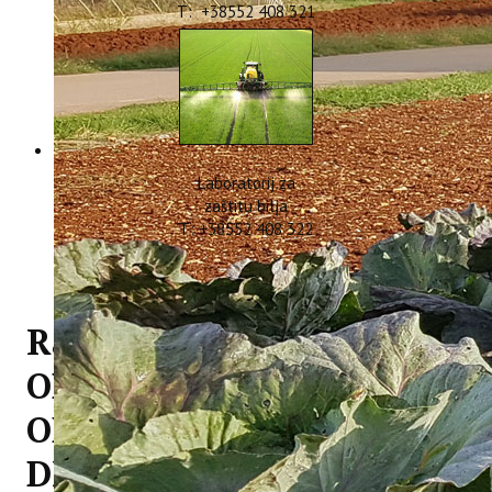
T: +38552 408 321
Laboratorij za
zaštitu bilja
T: +38552 408 322
Radionica „POKAZATELJI
ODRŽIVOG TURIZMA
OBALNIH TURISTIČKIH
DESTINACIJA“