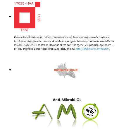
Prehrambeno biotehnološki i Vinarski laboratorij unutar Zavoda za poljoprivredu i prehranu
Instituta za poljoprivredu i turizam
akreditirani su
ispitni laboratoriji
prema normi
HRN EN
ISO/IEC 17025:2017
od strane Hrvatske akreditacijske agencije u području opisanom u
prilogu Potvrde o akreditaciji broj
1185
(dostupno na:
https://akreditacija.hr/registar/
).