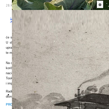
28 Kolovoz 2018
Hitova: 4144
Institut za poljoprivredu i turizam poziva Vas
na radionicu projekta
MITOMED+
-
„POKAZATELJI ODRŽIVOG TURIZMA
OBALNIH TURISTIČKIH DESTINACIJA“ koja
će se održati
u utorak, 4. rujna 2018. u Poreču, u Hotelu Flores
.
U sklopu radionice organizirat će se dva okrugla stola posvećena
upravljanju podacima u cilju unaprjeđenja i održivog razvoja turizma
te modelu “Zelena plaža”.
Na okruglim stolovima raspravljat će se o konkretnim primjerima
korištenja, tumačenja i upravljanja podacima vezanim uz turizam na
nacionalnoj i međunarodnoj razini te iznijeti primjeri iz Regije
Toskane, Katalonije, s Cipra i iz Istarske županije u kojima se testira
i implementira model “Zelena plaža”.
Radionica je namijenjena jedinicama lokalne samouprave i svim
dionicima koji sudjeluju u razvoju obalnih turističkih destinacija.
PROGRAM RADIONICE