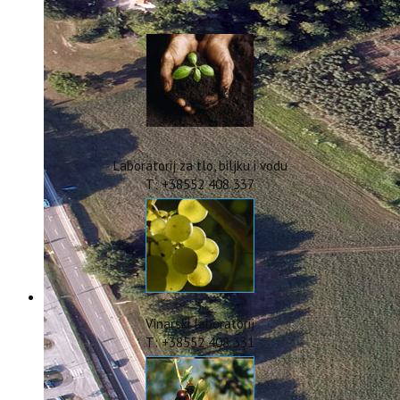
IstraOILFest
ARHIVA PROJEKATA
IstraECOinclusive
Izdavačka djelatnost
Izbor u znanstvena zvanja
Dokumenti
Statut
Strategija
Laboratorij za tlo, biljku i vodu
CIP
T: +38552 408 337
Pravo na pristup informacijama
Zaštita osobnih podataka
Godišnji izvještaj
Javna nabava
Natječaji za radna mjesta
Zakonodavni okvir
Akti Instituta
Vinarski laboratorij
Linkovi
T: +38552 408 331
Kontakt
webmail
Popularizacija znanosti