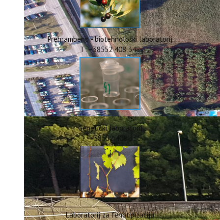
ERASMUS+
HyPro4ST
DIGIAGRI
GreenTea
Prehrambeno - biotehnološki laboratorij
CIRCOLIVE
T: +38552 408 348
Genetički laboratorij
T: +38552 408 336
Laboratorij za fenotipizaciju