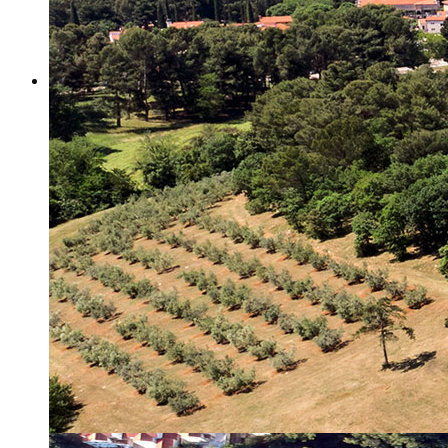
Misija i vizija
Upravno Vijeće
Rad Upravnog vijeća
Znanstveno Vijeće
Rad Znanstvenog vijeća
Etičko povjerenstvo
Etički kodeks
Financiranje
Proračun
Potpore
PROGRAMSKO FINANCIRANJE
Izvještavanje po uredbi
Projekti Instituta
Dialogue4Tourism
REVIVE
WASTEREDUCE
MITOMED+
WINTERMED
CASTWATER
INHERIT
CONSUMLESS PLUS