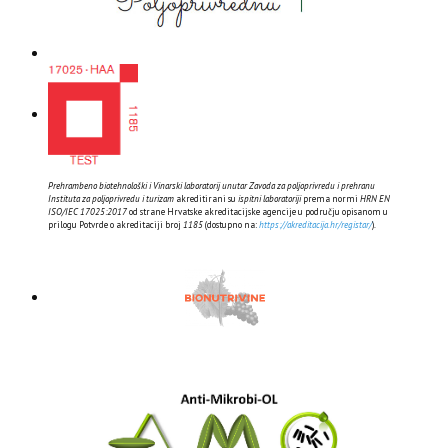
Prehrambeno biotehnološki i Vinarski laboratorij unutar Zavoda za poljoprivredu i prehranu
Instituta za poljoprivredu i turizam
akreditirani su
ispitni laboratoriji
prema normi
HRN EN
ISO/IEC 17025:2017
od strane Hrvatske akreditacijske agencije u području opisanom u
prilogu Potvrde o akreditaciji broj
1185
(dostupno na:
https://akreditacija.hr/registar/
).