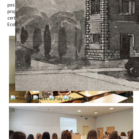
poslova Upravnog odjela za turizam, raznim županijskim
projektima u području turizma, inicijativama Istarske županije i
certificiranju obiteljskog smještaja eco-friendly certifikatom –
EcoDomus.