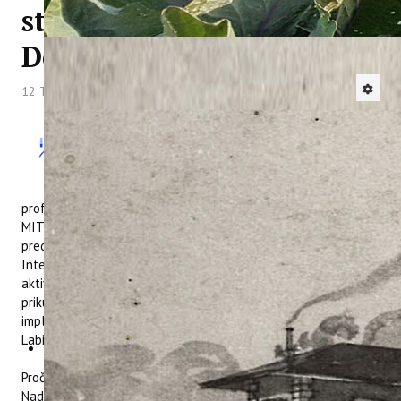
studije Sveučilišta Jurja
Dobrile u Puli
12 Travanj 2018
Hitova: 4245
Dana 11. travnja 2018., na Fakultetu za
interdisciplinarne, talijanske i
kulturološke studije Sveučilišta Jurja
Dobrile u Puli, prema pozivu dekanice, izv.
prof. dr. sc. Tea Golja, održano je predstavljanje projekta
MITOMED+. Predstavnica Instituta, dr. sc. Kristina Brščić,
predstavila je studentima projekt MITOMED+ (Models of
Integrated Tourism in the MEDiterranean Plus), Pilot
aktivnosti 1 i 2 koje se provode u sklopu projekta o
prikupljanju pokazatelja održivog turizma u odredištu i
implementaciji modela „Zelene plaže“ u Poreču, Novigradu i
Labinu/Rapcu.
Pročelnica Upravnog odjela za turizam Istarske županije gđa.
Nada Prodan Mraković održala je predavanje o djelokrugu