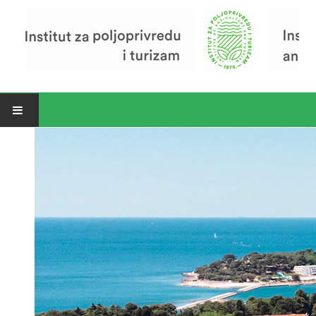
Open menu
Vijesti
Riječ ravnatelja
O Institutu
Povijest Instituta
Organizacija
Zavod za poljoprivredu i prehranu
Zavod za ekonomiku i razvoj poljoprivrede
Zavod za turizam
Pokusno poljoprivredno imanje
Zaposlenici
Euraxess