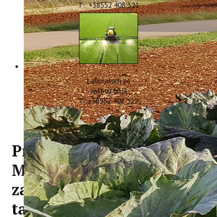
T: +38552 408 321
Laboratorij za
zaštitu bilja
T: +38552 408 322
Predstavljanje projekta
MITOMED+ na Fakultetu
za interdisciplinarne,
talijanske i kulturološke