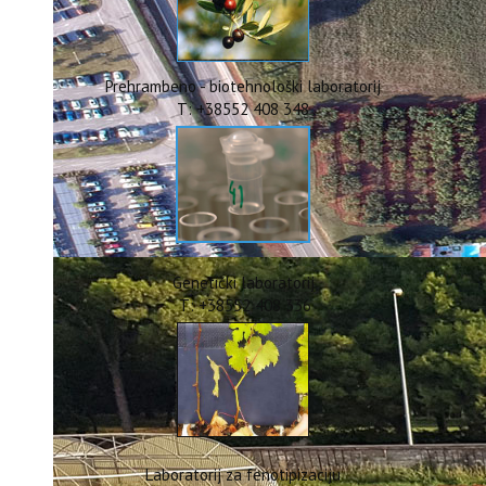
ERASMUS+
HyPro4ST
DIGIAGRI
GreenTea
Prehrambeno - biotehnološki laboratorij
CIRCOLIVE
T: +38552 408 348
Genetički laboratorij
T: +38552 408 336
Laboratorij za fenotipizaciju