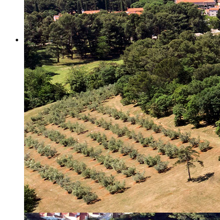
Misija i vizija
Upravno Vijeće
Rad Upravnog vijeća
Znanstveno Vijeće
Rad Znanstvenog vijeća
Etičko povjerenstvo
Etički kodeks
Financiranje
Proračun
Potpore
PROGRAMSKO FINANCIRANJE
Izvještavanje po uredbi
Projekti Instituta
Dialogue4Tourism
REVIVE
WASTEREDUCE
MITOMED+
WINTERMED
CASTWATER
INHERIT
CONSUMLESS PLUS