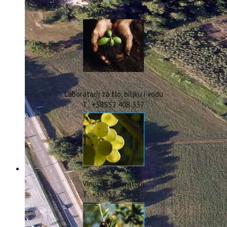
IstraOILFest
ARHIVA PROJEKATA
IstraECOinclusive
Izdavačka djelatnost
Izbor u znanstvena zvanja
Dokumenti
Statut
Strategija
Laboratorij za tlo, biljku i vodu
CIP
T: +38552 408 337
Pravo na pristup informacijama
Zaštita osobnih podataka
Godišnji izvještaj
Javna nabava
Natječaji za radna mjesta
Zakonodavni okvir
Akti Instituta
Vinarski laboratorij
Linkovi
T: +38552 408 331
Kontakt
webmail
Popularizacija znanosti