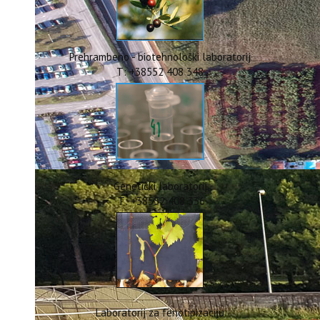
ERASMUS+
HyPro4ST
DIGIAGRI
GreenTea
Prehrambeno - biotehnološki laboratorij
CIRCOLIVE
T: +38552 408 348
Genetički laboratorij
T: +38552 408 336
Laboratorij za fenotipizaciju