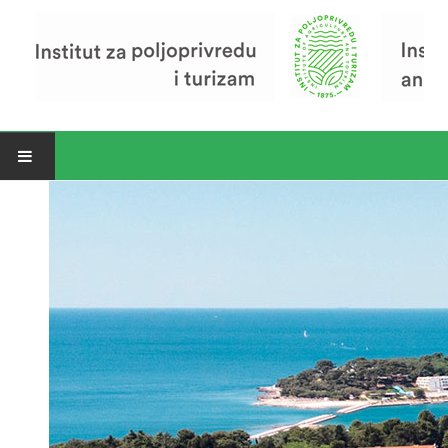
Open menu
Vijesti
Riječ ravnatelja
O Institutu
Povijest Instituta
Organizacija
Zavod za poljoprivredu i prehranu
Zavod za ekonomiku i razvoj poljoprivrede
Zavod za turizam
Pokusno poljoprivredno imanje
Zaposlenici
Euraxess