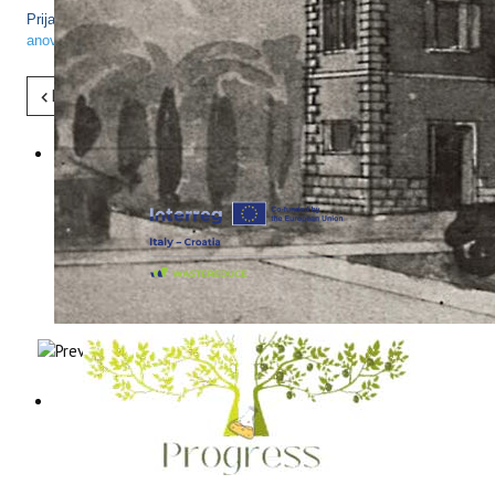
Prijave za sudjelovanje se podnose na e-mail adresu:
anovoselic@iptpo.hr
ili broj telefona 052/408-309.
Pret
Sljedeće