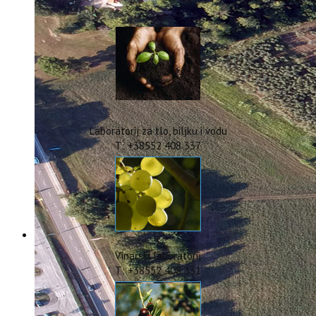
IstraOILFest
ARHIVA PROJEKATA
IstraECOinclusive
Izdavačka djelatnost
Izbor u znanstvena zvanja
Dokumenti
Statut
Strategija
Laboratorij za tlo, biljku i vodu
CIP
T: +38552 408 337
Pravo na pristup informacijama
Zaštita osobnih podataka
Godišnji izvještaj
Javna nabava
Natječaji za radna mjesta
Zakonodavni okvir
Akti Instituta
Vinarski laboratorij
Linkovi
T: +38552 408 331
Kontakt
webmail
Popularizacija znanosti