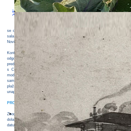
Upravni odjel za turizam Istarske županije i
Institut za poljoprivredu i turizam pozivaju Vas
na konferenciju pod nazivom
„ODRŽIVO
UPRAVLJANJE PLAŽAMA“.
Konferencija će
se održati u
četvrtak, 15. ožujka 2018. u Poreču,
Hotel Diamant,
sala Magnolia. Studijski posjeti gradova i plaža u Poreču i
Novigradu, bit će organizirani u
petak 16. ožujka 2018.
Konferencija se organizira radi poticanja javnog dijaloga o
odgovornom i održivom upravljanju plažama u Istri, a na njoj će biti
predstavljeni konkretni primjeri iz gradova i općina iz Regije Toskane,
s Cipra i iz Istarske županije u kojima se testira i implementira
model. Konferencija je prvenstveno namijenjena jedinicama lokalne
samouprave i hotelskim poduzećima, odnosno, svima koji upravljaju
plažama, te turističkim zajednicama koje se bave promicanjem i
unaprjeđenjem turističkih odredišta.
PROGRAM KONFERENCIJE
Zbog ograničenog broja sudionika, molimo Vas da potvrdite svoj
dolazak najkasnije do petka,
9. ožujka 2018.
s točno navedenim
datumom dolaska (15.ožujak i/ili 16.ožujak 2018. godine).