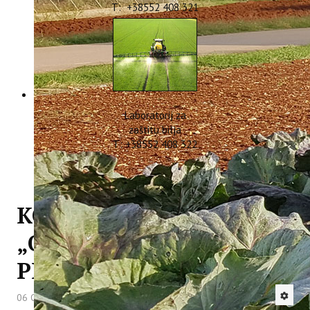
T: +38552 408 321
Laboratorij za
zaštitu bilja
T: +38552 408 322
KONFERENCIJA
„ODRŽIVO UPRAVLJANJE
PLAŽAMA“
06 Ožujak 2018
Hitova: 4139