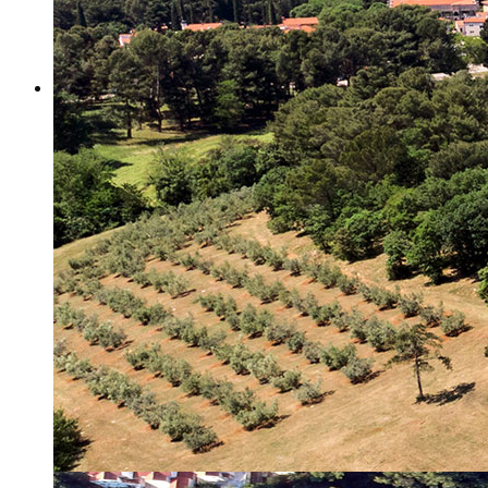
Misija i vizija
Upravno Vijeće
Rad Upravnog vijeća
Znanstveno Vijeće
Rad Znanstvenog vijeća
Etičko povjerenstvo
Etički kodeks
Financiranje
Proračun
Potpore
PROGRAMSKO FINANCIRANJE
Izvještavanje po uredbi
Projekti Instituta
Dialogue4Tourism
REVIVE
WASTEREDUCE
MITOMED+
WINTERMED
CASTWATER
INHERIT
CONSUMLESS PLUS