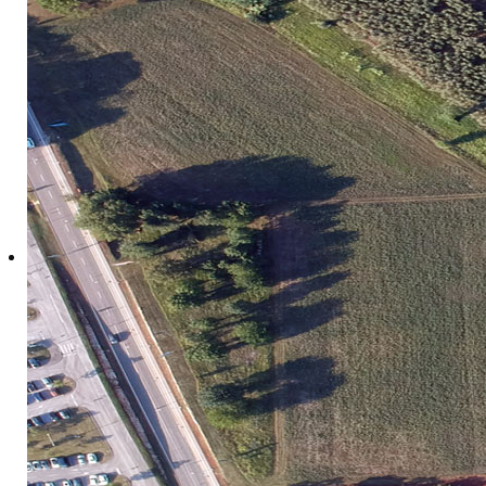
Ažurirano: 06 Kolovoz 2025
Pedološki laboratorij
Povijest
Počeci rada pedološkog laboratorija, danas laboratorija z
opremanja pedološkog laboratorija, a u ožujku 2003. na temelj
pedološkog laboratorija imenovan je dr.sc. Dean Ban, kojeg je