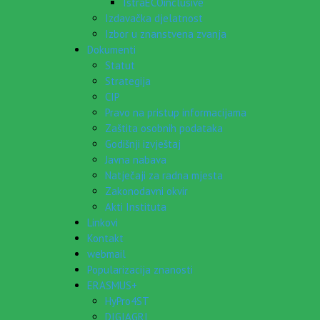
IstraECOinclusive
Izdavačka djelatnost
Izbor u znanstvena zvanja
Dokumenti
Statut
Strategija
CIP
Pravo na pristup informacijama
Zaštita osobnih podataka
Godišnji izvještaj
Javna nabava
Natječaji za radna mjesta
Zakonodavni okvir
Akti Instituta
Linkovi
Kontakt
webmail
Popularizacija znanosti
ERASMUS+
HyPro4ST
DIGIAGRI