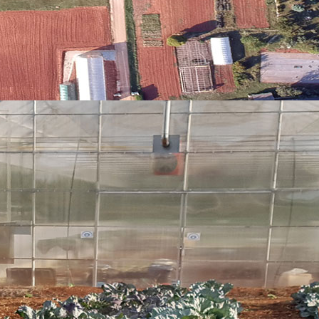
tenja gnojiva i postizanja odgovarajućeg prinosa. Isto tako se