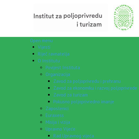
Open menu
Vijesti
Riječ ravnatelja
O Institutu
Povijest Instituta
Organizacija
Zavod za poljoprivredu i prehranu
Zavod za ekonomiku i razvoj poljoprivrede
Zavod za turizam
Pokusno poljoprivredno imanje
Zaposlenici
Euraxess
Misija i vizija
Upravno Vijeće
Rad Upravnog vijeća