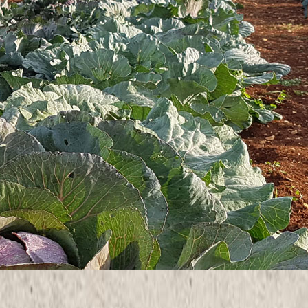
etrom
ačenog (homogenog) dijela proizvodne površine.
Ukoliko