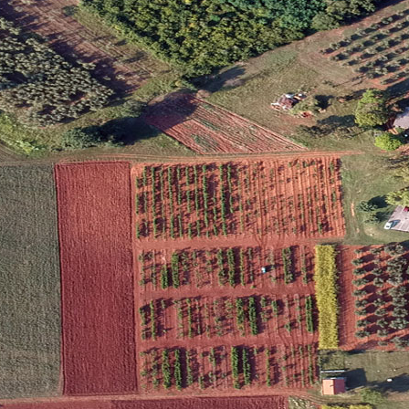
Laboratorij za tlo, biljku i vodu
T: +38552 408 337
a tlo, biljku i vodu te njegovo opremanje vezani su uz 2001. godinu kada 
u rješenja u okviru Zavoda za poljoprivredu i prehranu, Instituta za poljopriv
 na mjestu voditelja naslijedio mr.sc. David Gluhić. Magistar Gluhić je dužnos