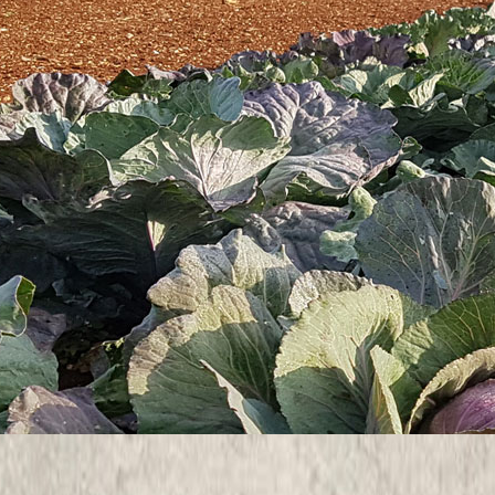
Modificirana metoda po Kjeldahlu
Metoda po Tjurinu
Modificirana metoda po Kappenu
volumetrijski - Scheiblerovim kalcim
konduktometrijski
 ujednačenost proizvodne površine.
površine tla:
dijelovima proizvodne površine)
la, mjestimično stvaranje pokorice)
nost, količina organske tvari, tekstura i dr.)
dobro izmiješanih pojedinačnih poduzoraka
ravnomjerno uzetih sa
ujedn