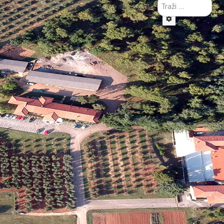
Traži
...
je mr.sc. Ivan Bratović izradio dokument Program razvoja i
redu i turizam formiran je pedološki laboratorij. Za voditelja
t voditelja laboratorija obnašao do veljače 2008. godine.