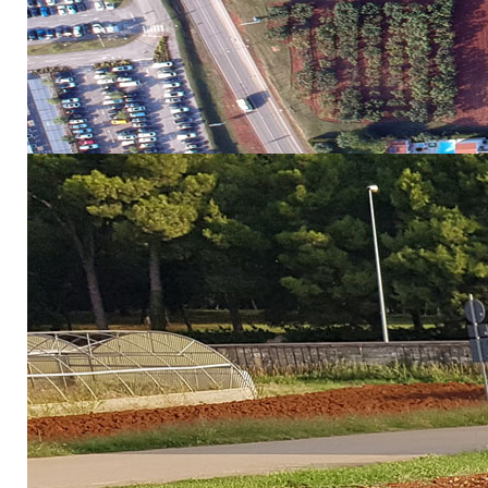
Analize koje obavlja pedološki laboratorij
Danas laboratorij za tlo, bilku i vodu obavlja analize tla u 
pedološke analize mogu koristiti i za ostvarivanje prava na p
Analize tla koje obavlja pedološki laboratorij:
1. određivanje reakcije tla (pH u vodi i KCl)
2. određivanje biljci pristupačnog fosfora
3. određivanje biljci pristupačnog kalija
4. određivanje ukupnog dušika
5. određivanje organske tvari
6. određivanje doze vapna za kalcizaciju (za kisela tla pH u 
7. određivanje zemnoalkalnih karbonata (za alkalna tla)
8. određivanje fiziološki aktivnog vapna
9. određivanje ukupnih soli u tlu
10. određivanje mehaničkog sastava tla
PARAMETAR
Određivanje reakcije tla
Određivanje biljci pristupačnog fosfora
Određivanje biljci pristupačnog kalija