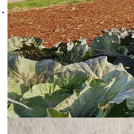
Određivanje ukupnog dušika
Određivanje organske tvari
Određivanje doze vapna za kalcizaciju
Određivanje zemnoalkalnih karbonata
Određivanje ukupnih soli
Uzimanja uzoraka tla za analize
Prije uzimanja uzoraka tla za analizu potrebno je procijeniti
Neujednačenost se često može zamijetiti po samom izgledu 
1. Različiti mikroreljef (nagib, depresije, uzvišenja, kanali)
2. Različita vodopropusnost (zadržavanje vode na pojedinim 
3. Teksturna neujednačenost (različita rahlost ili zbijenost t
4. Različita boja (svjetlije ili tamnije površine – različita vlaž
Prosječan uzorak tla
Prosječan uzorak je
mase 0,5-1,5 kg
i sastoji se od
10-20 