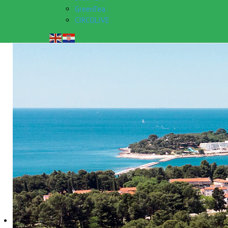
GreenTea
CIRCOLIVE