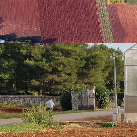
svrhu praćenja plodnosti vinograda, voćnjaka ili povrtnjaka radi pravilnog koriš
oticaj u integriranim i ekološkim sustavima biljne proizvodnje .
KCl < 5,5)
METODA
elektrometrijski
AL metoda
AL metoda