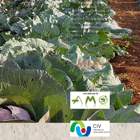
Vinarski laboratorij unutar Zavoda
za poljoprivredu i prehranu
Instituta za poljoprivredu i turizam
akreditirani su
ispitni laboratoriji
prema normi
HRN EN ISO/IEC
17025:2017
od strane Hrvatske
akreditacijske agencije u
području opisanom u prilogu
Potvrde o akreditaciji broj
1185
Sljedeće
(dostupno na:
https://akreditacija.hr/registar/
).