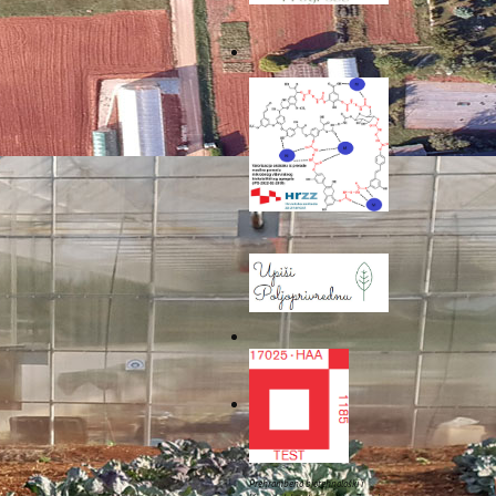
lanica i zamjenica panela
Prehrambeno biotehnološki i