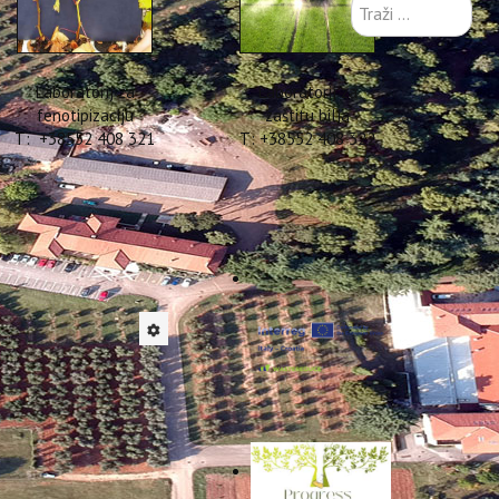
Traži
...
Laboratorij za
Laboratorij za
fenotipizaciju
zaštitu bilja
T: +38552 408 321
T: +38552 408 322
nternational Olive Oil
e 260 uzoraka pristiglo na
zlatne medalje (uzorci koji
3 srebrene (75.50-85), 35
poput: Grčke, Španjolske,
međunarodnih panela bila je