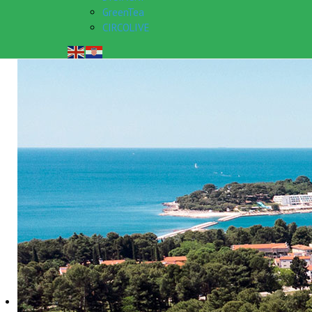
GreenTea
CIRCOLIVE