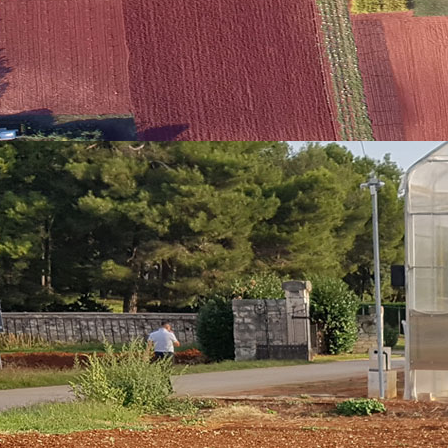
edu i turizam u Poreču, znanstvena suradnica, dr. sc. Sara Godena, inače č