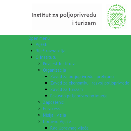
Open menu
Vijesti
Riječ ravnatelja
O Institutu
Povijest Instituta
Organizacija
Zavod za poljoprivredu i prehranu
Zavod za ekonomiku i razvoj poljoprivrede
Zavod za turizam
Pokusno poljoprivredno imanje
Zaposlenici
Euraxess
Misija i vizija
Upravno Vijeće
Rad Upravnog vijeća