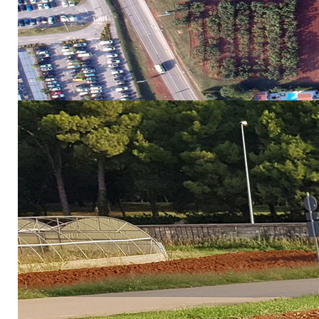
i zaposlenica Instituta za poljoprivr
Instituta za poljoprivredu i turizam.