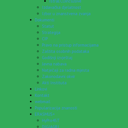
IstraECOinclusive
Izdavačka djelatnost
Izbor u znanstvena zvanja
Dokumenti
Statut
Strategija
CIP
Pravo na pristup informacijama
Zaštita osobnih podataka
Godišnji izvještaj
Javna nabava
Natječaji za radna mjesta
Zakonodavni okvir
Akti Instituta
Linkovi
Kontakt
webmail
Popularizacija znanosti
ERASMUS+
HyPro4ST
DIGIAGRI