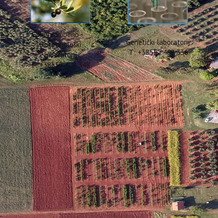
Prehrambeno -
Genetički laboratorij
biotehnološki
T: +38552 408 336
laboratorij
T: +38552 408 348
16. godine prvi put organizirano međunarodno natjecanje
The ATHENA I
 natjecala ekstra djevičanska maslinova ulja iz nekoliko zemalja. Gotovo j
rvatske) od čega je 75% bilo iz Grčke. Ukupno su dodijeljene 7 tzv. dvostruko 
Solinas postigli 95.50-100 bodova), 42 zlatne medalje (85.50-95 bodova), 3
grade. U međunarodnim je panelima bilo nekoliko članova iz raznih zemalja 
raela, Cipra, SAD-a, Njemačke, Velike Britanije i Hrvatske, a među članovima 