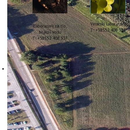
Vinarski laboratorij
Laboratorij za tlo,
T: +38552 408 331
biljku i vodu
T: +38552 408 337
ATHIOOC 2016
01 Travanj 2016
Hitova: 5001
U Ateni je od 21. do 22. ožujka 20
Competition (ATHIOOC)
u kojem su se
natjecanje (no nažalost niti jedan iz H
su prema ocjenjivačkom listiću Mario 
brončane (65-75) te 22 specijalne na
Italije, Portugala, Tunisa, Turske, Iz