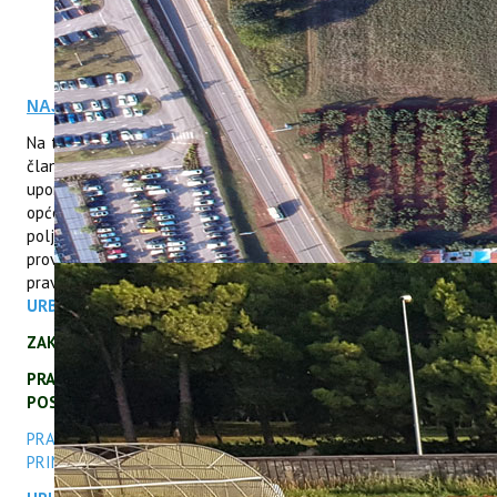
ERASMUS+
HyPro4ST
DIGIAGRI
GreenTea
NAJAVE DOPUNSKIH IZOBRAZBI 2025
CIRCOLIVE
Na temelju članka 20. stavka 5., članka 21. stavaka 1., 2., 3., i
članka 24. a u vezi s člankom 94. stavka 3. Zakona o održivoj
uporabi pesticida (NN 46/22) te članka 96. stavka 1. Zakona o
općem upravnom postupku (NN 47/09 i 11/21) Institut za
poljoprivredu i turizam dobio je novo Rješenje o ovlaštenju za
provedbu izobrazbe o sigurnom rukovanju s pesticidima i
pravilnoj primjeni pesticida
KLASA: UP/I-320-20/22-02/134;
URBROJ: 525-06-253-22-2 od 13.09.2022.
ZAKON O ODRŽIVOJ UPORABI PESTICIDA NN46/22
PRAVILNIK O USPOSTAVI AKCIJSKOG OKVIRA ZA
POSTIVANJE ODRŽIVE UPORABE PESTICIDA
PRAVILNIK O IZOBRAZBI ZA SIGURNO RUKOVANJE I PRAVILNU
PRIMJENU PESTICIDA
NN 80/2023