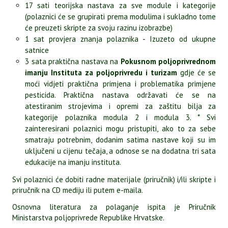
17 sati teorijska nastava za sve module i kategorije
(polaznici će se grupirati prema modulima i sukladno tome
će preuzeti skripte za svoju razinu izobrazbe)
1 sat provjera znanja polaznika - Izuzeto od ukupne
satnice
3 sata praktična nastava na
Pokusnom poljoprivrednom
imanju Instituta za poljoprivredu i turizam
gdje će se
moći vidjeti praktična primjena i problematika primjene
pesticida. Praktična nastava održavati će se na
atestiranim strojevima i opremi za zaštitu bilja za
kategorije polaznika modula 2 i modula 3. * Svi
zainteresirani polaznici mogu pristupiti, ako to za sebe
smatraju potrebnim, dodanim satima nastave koji su im
uključeni u cijenu tečaja, a odnose se na dodatna tri sata
edukacije na imanju instituta.
Svi polaznici će dobiti radne materijale (priručnik) i/ili skripte i
priručnik na CD mediju ili putem e-maila.
Osnovna literatura za polaganje ispita je Priručnik
Ministarstva poljoprivrede Republike Hrvatske.