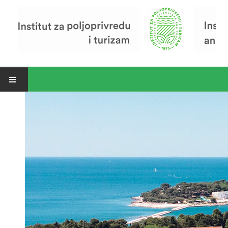
Open menu
Vijesti
Riječ ravnatelja
O Institutu
Povijest Instituta
Organizacija
Zavod za poljoprivredu i prehranu
Zavod za ekonomiku i razvoj poljoprivrede
Zavod za turizam
Pokusno poljoprivredno imanje
Zaposlenici
Euraxess