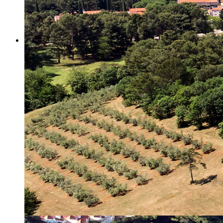
Misija i vizija
Upravno Vijeće
Rad Upravnog vijeća
Znanstveno Vijeće
Rad Znanstvenog vijeća
Etičko povjerenstvo
Etički kodeks
Financiranje
Proračun
Potpore
PROGRAMSKO FINANCIRANJE
Izvještavanje po uredbi
Projekti Instituta
Dialogue4Tourism
REVIVE
WASTEREDUCE
MITOMED+
WINTERMED
CASTWATER
INHERIT
CONSUMLESS PLUS