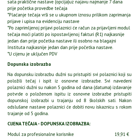
sata praktične nastave (opcija)uz najavu najmanje 7 dana
prije početka provedbe tečaja
*Plaćanje tečaja vrši se u ukupnom iznosu prilikom zaprimanja
prijave i upisa na evidenciju nastave
*Po zaprimljenoj prijavi polaznici će račun za prijavljeni modul
tečaja moći platiti po ispostavljenoj fakturi (R1) najkasnije
jedan dan prije početka nastave ili osobno na blagajni
Instituta najkasnije jedan dan prije početka nastave.
*U cijenu je uključen PDV
Dopunska izobrazba
Na dopunsku izobrazbu dužni su pristupiti svi polaznici koji su
položili tečaj i ispit iz osnovne izobrazbe. Svi navedeni
polaznici dužni su nakon 5 godina od dana (datuma) izdavanje
potvrde o položenom ispitu iz osnovne izobrazbe pristupiti
dopunskoj izobrazbi u trajanju od 8 školskih sati. Nakon
odslušane nastave polaznici će dobiti novu iskaznicu s rokom
trajanje od 5 godina.
CIJENA TEČAJA - DOPUNSKA IZOBRAZBA:
Modul za profesionalne korisnike
19,91 €