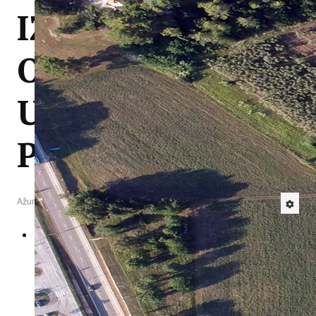
IZOBRAZBA -
IstraOILFest
ARHIVA PROJEKATA
IstraECOinclusive
ODRŽIVA
Izdavačka djelatnost
Izbor u znanstvena zvanja
Dokumenti
UPORABA
Statut
Strategija
CIP
PESTICIDA
Pravo na pristup informacijama
Zaštita osobnih podataka
Godišnji izvještaj
Javna nabava
Ažurirano: 27 Kolovoz 2025
Natječaji za radna mjesta
Zakonodavni okvir
Akti Instituta
Linkovi
Kontakt
webmail
Popularizacija znanosti