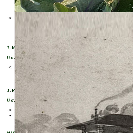
((d.d., d.o.o., zadruge) (potkategorije: ratarstvo, voćarstvo,
vinogradarstvo, povrćarstvo, ukrasno bilje i maslinarstvo)),
PRAVNE I FIZIČKE
osobe koje održavaju javne površine
(parkovi, okućnice, sportski tereni, ceste, pruge i druge
javne površine) potkategorije: komunalne tvrtke i druge
pravne i fizičke osobe)
2. Modul za distributere (osnovna i dopunska kategorija)
U ovaj modul spadaju:
Kategorija uvoznici, dobavljači, trgovci na veliko i malo,
prodavači (potkategorije: uvoznici i dobavljači i trgovci na
veliko i malo, prodavači, prodavači i djelatnici u nabavi)
3. Modul za savjetnike (osnovna i dopunska kategorija)
U ovaj modul spadaju:
Kategorija: savjetnici u tvrtkama, javni i privatni savjetnici
u prodaji (potkategorije: javni i privatni savjetnici,
tehnolozi u proizvodnji i savjetnici u prodaji)