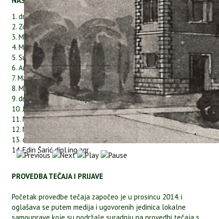
NAŠ TIM (ugovoreni i ovlašteni predavači i stručnjaci)
1. dr.sc. Sara Godena
2. Zoran Užila dipl.ing.agr.
3. Marica Vukmirović dipl.ing.agr.
4. Mirjana Marković, dipl.ing.agr.
5. Suzana Hajvaz, dipl.ing.agr.
6. Ani Bernobich, mag.ing.agr.
7. Margita Jurašin dipl.ing.agr.
8. Milan Lukić, dipl.san.ing.
9. dr.sc. Ivana Dminić Rojnić
10. Josip Pfaf, dipl.ing.agr.
11. Margita Žiković dipl.ing.agr.
12. Mladen Brajan dipl.ing.agr.
13. dr.sc. Marin Krapac
14. Edin Šarić dipl.ing.agr.
PROVEDBA TEČAJA I PRIJAVE
Početak provedbe tečaja započeo je u prosincu 2014. i
oglašava se putem medija i ugovorenih jedinica lokalne
samouprave koje su podržale suradnju na provedbi tečaja s