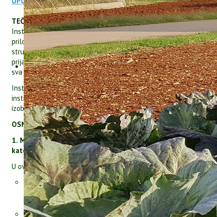
UPUTE ZA ISPIS POTVRDE O ZAVRŠENOJ IZOBRAZBI
TEČAJ - PROVEDBA IZOBRAZBE
Institut za poljoprivredu i turizam dobio je, sukladno
priloženom programu izobrazbe i sukladno vrhunskim
stručnjacima iz područja izobrazbe koji će sudjelovati u radu s
prijavljenim polaznicima izobrazbe, ovlaštenje za izobrazbu u
sva tri zakonom definirana modula.
Institut za poljoprivredu i turizam trenutno je i jedina
institucija u Istri koja je ovlaštena za sva tri modula
izobrazbe.
OSNOVNE INFORMACIJE O MODULIMA IZOBRAZBE
1. Modul za profesionalne korisnike (osnovna i dopunska
kategorija)
U ovaj MODUL spadaju:
OPG i drugi poljoprivrednici
(potkategorije: ratarstvo,
voćarstvo, vinogradarstvo, povrćarstvo, ukrasno bilje i
maslinarstvo),
TVRTKE koje se bave poljoprivrednom proizvodnjom
,