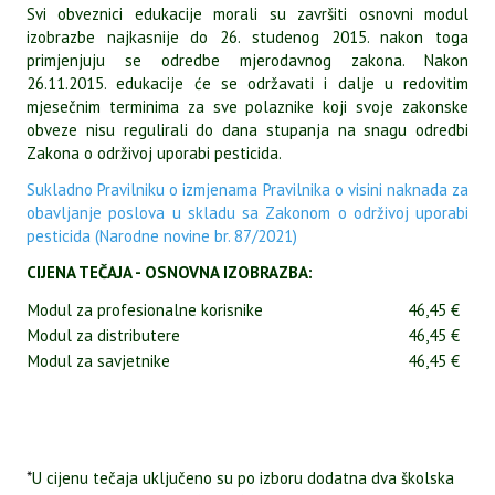
Svi obveznici edukacije morali su završiti osnovni modul
izobrazbe najkasnije do 26. studenog 2015. nakon toga
primjenjuju se odredbe mjerodavnog zakona. Nakon
26.11.2015. edukacije će se održavati i dalje u redovitim
mjesečnim terminima za sve polaznike koji svoje zakonske
obveze nisu regulirali do dana stupanja na snagu odredbi
Zakona o održivoj uporabi pesticida.
Sukladno Pravilniku o izmjenama Pravilnika o visini naknada za
obavljanje poslova u skladu sa Zakonom o održivoj uporabi
pesticida (Narodne novine br. 87/2021)
CIJENA TEČAJA - OSNOVNA IZOBRAZBA:
Modul za profesionalne korisnike
46,45 €
Modul za distributere
46,45 €
Modul za savjetnike
46,45 €
*
U cijenu tečaja uključeno su po izboru dodatna dva školska