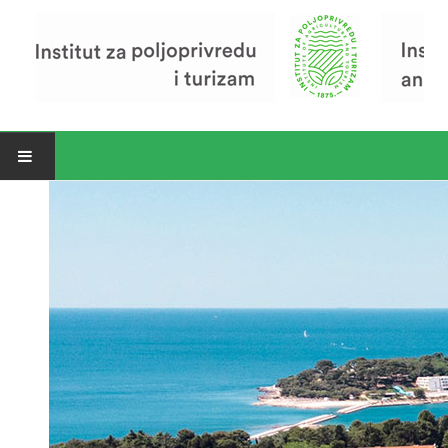
Open menu
Vijesti
Riječ ravnatelja
O Institutu
Povijest Instituta
Organizacija
Zavod za poljoprivredu i prehranu
Zavod za ekonomiku i razvoj poljoprivrede
Zavod za turizam
Pokusno poljoprivredno imanje
Zaposlenici
Euraxess