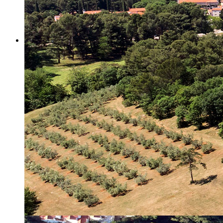
Misija i vizija
Upravno Vijeće
Rad Upravnog vijeća
Znanstveno Vijeće
Rad Znanstvenog vijeća
Etičko povjerenstvo
Etički kodeks
Financiranje
Proračun
Potpore
PROGRAMSKO FINANCIRANJE
Izvještavanje po uredbi
Projekti Instituta
Dialogue4Tourism
REVIVE
WASTEREDUCE
MITOMED+
WINTERMED
CASTWATER
INHERIT
CONSUMLESS PLUS