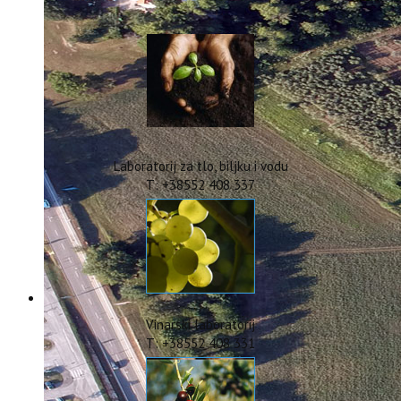
IstraOILFest
ARHIVA PROJEKATA
IstraECOinclusive
Izdavačka djelatnost
Izbor u znanstvena zvanja
Dokumenti
Statut
Strategija
Laboratorij za tlo, biljku i vodu
CIP
T: +38552 408 337
Pravo na pristup informacijama
Zaštita osobnih podataka
Godišnji izvještaj
Javna nabava
Natječaji za radna mjesta
Zakonodavni okvir
Akti Instituta
Vinarski laboratorij
Linkovi
T: +38552 408 331
Kontakt
webmail
Popularizacija znanosti