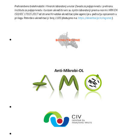
Prehrambeno biotehnološki i Vinarski laboratorij unutar Zavoda za poljoprivredu i prehranu
Instituta za poljoprivredu i turizam
akreditirani su
ispitni laboratoriji
prema normi
HRN EN
ISO/IEC 17025:2017
od strane Hrvatske akreditacijske agencije u području opisanom u
prilogu Potvrde o akreditaciji broj
1185
(dostupno na:
https://akreditacija.hr/registar/
).