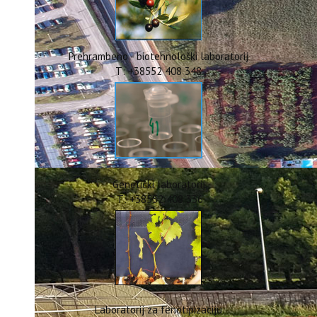
ERASMUS+
HyPro4ST
DIGIAGRI
GreenTea
Prehrambeno - biotehnološki laboratorij
CIRCOLIVE
T: +38552 408 348
Genetički laboratorij
T: +38552 408 336
Laboratorij za fenotipizaciju