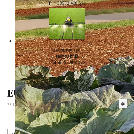
T: +38552 408 321
Laboratorij za
zaštitu bilja
T: +38552 408 322
EU PROJEKTI
23 Lipanj 2014
Hitova: 56479
...