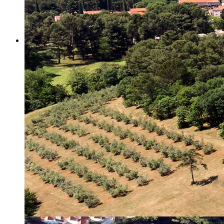
Misija i vizija
Upravno Vijeće
Rad Upravnog vijeća
Znanstveno Vijeće
Rad Znanstvenog vijeća
Etičko povjerenstvo
Etički kodeks
Financiranje
Proračun
Potpore
PROGRAMSKO FINANCIRANJE
Izvještavanje po uredbi
Projekti Instituta
Dialogue4Tourism
REVIVE
WASTEREDUCE
MITOMED+
WINTERMED
CASTWATER
INHERIT
CONSUMLESS PLUS