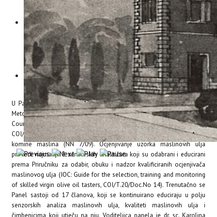
određivanje organoleptičkih svojstava koja se mogu navoditi na
oznaci prije stavljanja na tržište,
provjere sukladnosti organoleptičkih svojstava djevičanskih
maslinovih ulja s podacima navedenim u specifikaciji proizvoda u
postupku registracije oznake i prije stavljanja na tržište proizvoda
s oznakom izvornosti, zemljopisnog podrijetla ili tradicionalnog
ugleda,
analize maslinovih ulja na tržištu radi provjere označenih
podataka, za potrebe službene kontrole.
U Panelu Instituta maslinova ulja organoleptički se ocjenjuju prema
Metodi međunarodnog vijeća za
maslinu (IOC - International Olive
Council: Method for the organoleptic assessment of virgin olive oil,
COI/T.20/Doc.15) koja je propisana i u Pravilniku o uljima od ploda i
komine maslina (NN 7/09). Ocjenjivanje uzorka maslinovih ulja
provodi najmanje 8 senzorskih analitičara koji su odabrani i educirani
prema Priručniku za odabir, obuku i nadzor kvalificiranih ocjenjivača
maslinovog ulja (IOC: Guide for the selection, training and monitoring
of skilled virgin olive oil tasters, COI/T.20/Doc.No 14). Trenutačno se
Panel sastoji od 17 članova, koji se kontinuirano educiraju u polju
senzorskih analiza maslinovih ulja, kvaliteti maslinovih ulja i
čimbenicima koji utječu na nju. Voditeljica panela je dr. sc. Karolina