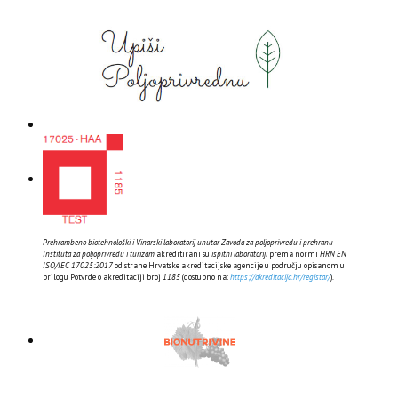
Prehrambeno biotehnološki i Vinarski laboratorij unutar Zavoda za poljoprivredu i prehranu
Instituta za poljoprivredu i turizam
akreditirani su
ispitni laboratoriji
prema normi
HRN EN
ISO/IEC 17025:2017
od strane Hrvatske akreditacijske agencije u području opisanom u
prilogu Potvrde o akreditaciji broj
1185
(dostupno na:
https://akreditacija.hr/registar/
).