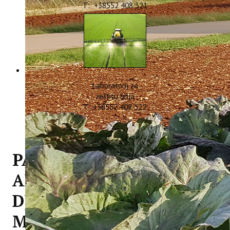
T: +38552 408 321
Laboratorij za
zaštitu bilja
T: +38552 408 322
PANEL ZA SENZORSKU
ANALIZU
DJEVIČANSKOG
MASLINOVOG ULJA