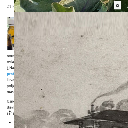
21 Kolovoz 2013
Hitova: 63200
Unutar Prehrambeno - biotehnološkog
laboratorija djeluje
Panel
za
senzorsku
analizu
djevi
č
anskog
maslinovog
ulja
Instuta
za
poljoprivredu
i
turizam
. Osim što
je metoda senzorske analize maslinovog ulja
obuhvaćena ovlaštenjem i akreditirana prema
normi
HRN EN ISO/IEC 17025:2007
, Panel je na osnovu Pravilnika o
ovlašćivanju panela za senzorsku analizu djevičanskih maslinovih ulja
(„Narodne novine“ 22/10) od 19. srpnja 2012.g. upisan na
Listu
profesionalnih panela
Ministarstva poljoprivrede Republike
Hrvatske a odožujka 2013. godine je ovlašten od strane Ministarstva
poljoprivrede kao
slu
ž
beni
panel
za potrebe službenih kontrola
maslinovih ulja na hrvatskom tržištu.
Osnovna zadaća Panela je ispitivanje senzorskih svojstava
djevičanskih maslinovih ulja te donošenje ocjene o njihovoj
senzorskoj kvaliteti u skladu s važećim propisima i normama u svrhu:
određivanja kategorije ulja prema organoleptičkim svojstvima te