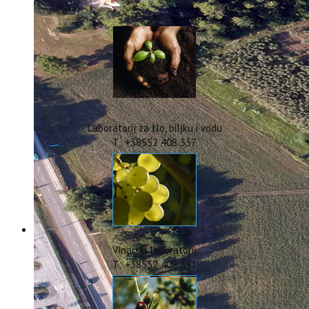
IstraOILFest
ARHIVA PROJEKATA
IstraECOinclusive
Izdavačka djelatnost
Izbor u znanstvena zvanja
Dokumenti
Statut
Strategija
Laboratorij za tlo, biljku i vodu
CIP
T: +38552 408 337
Pravo na pristup informacijama
Zaštita osobnih podataka
Godišnji izvještaj
Javna nabava
Natječaji za radna mjesta
Zakonodavni okvir
Akti Instituta
Vinarski laboratorij
Linkovi
T: +38552 408 331
Kontakt
webmail
Popularizacija znanosti