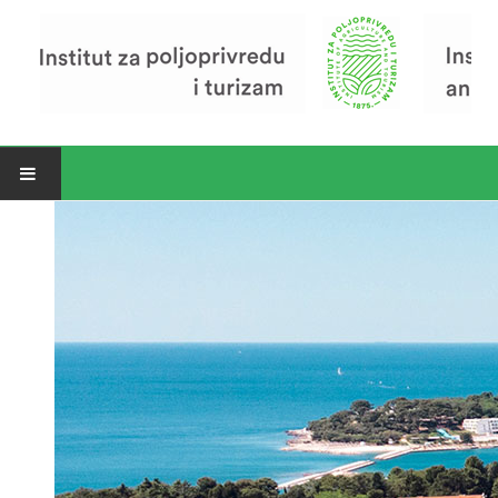
Open menu
Vijesti
Riječ ravnatelja
O Institutu
Povijest Instituta
Organizacija
Zavod za poljoprivredu i prehranu
Zavod za ekonomiku i razvoj poljoprivrede
Zavod za turizam
Pokusno poljoprivredno imanje
Zaposlenici
Euraxess