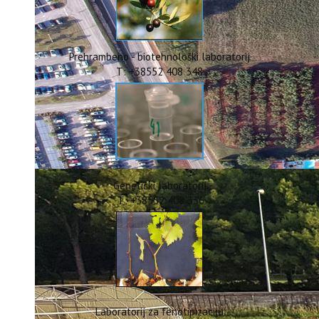
ERASMUS+
HyPro4ST
DIGIAGRI
GreenTea
Prehrambeno - biotehnološki laboratorij
CIRCOLIVE
T: +38552 408 348
Genetički laboratorij
T: +38552 408 336
Laboratorij za fenotipizaciju