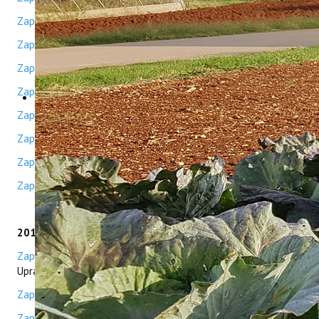
Zapisnik 13. sjednice
Zapisnik 14. sjednice
Zapisnik 15. sjednice
Zapisnik 16. sjednice
Zapisnik 17. sjednice
Zapisnik 18. sjednice
Zapisnik 19. sjednice
Zapisnik 20. sjednice
2018/2019/2020
Zapisnik 1. sjednice
- Konstituirajuća sjednica novog saziva
Upravnog vijeća
Zapisnik 2. sjednice
Zapisnik 3. sjednice