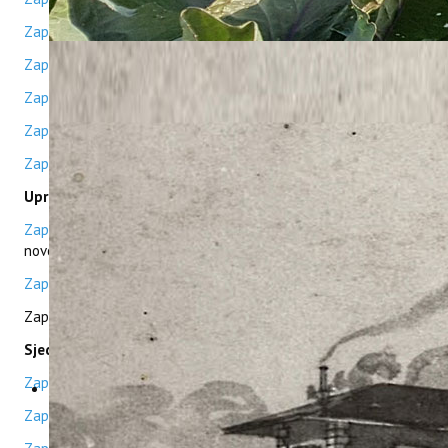
Zapisnik 4. sjednice
Zapisnik 5. sjednice
Zapisnik 6. sjednice
Zapisnici od 7. - 14. sjednice
Zapisnik 15. sjednice
Upravno vijeće novi saziv
Zapisnici sjednica 2021. godine
- Konstituirajuća sjednica
novog saziva Upravnog vijeća
Zapisnik 7. sjednice
Zapisnik 8. sjednica
Sjednice 2022.
Zapisnik 9. sjednice
Zapisnik 10. sjednice