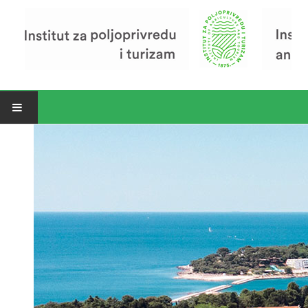
Open menu
Vijesti
Riječ ravnatelja
O Institutu
Povijest Instituta
Organizacija
Zavod za poljoprivredu i prehranu
Zavod za ekonomiku i razvoj poljoprivrede
Zavod za turizam
Pokusno poljoprivredno imanje
Zaposlenici
Euraxess