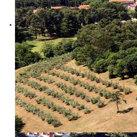
Misija i vizija
Upravno Vijeće
Rad Upravnog vijeća
Znanstveno Vijeće
Rad Znanstvenog vijeća
Etičko povjerenstvo
Etički kodeks
Financiranje
Proračun
Potpore
PROGRAMSKO FINANCIRANJE
Izvještavanje po uredbi
Projekti Instituta
Dialogue4Tourism
REVIVE
WASTEREDUCE
MITOMED+
WINTERMED
CASTWATER
INHERIT
CONSUMLESS PLUS