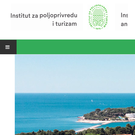
Open menu
Vijesti
Riječ ravnatelja
O Institutu
Povijest Instituta
Organizacija
Zavod za poljoprivredu i prehranu
Zavod za ekonomiku i razvoj poljoprivrede
Zavod za turizam
Pokusno poljoprivredno imanje
Zaposlenici
Euraxess