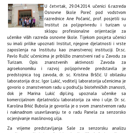
U četvrtak, 29.04.2014. učenici 6.razreda
Osnovne škole Poreč pod vodstvom
razrednice Ane Počanić, prof. posjetili su
Institut za poljoprivredu i turizam u
sklopu profesionalne orijentacije za
učenike viših razreda osnovne škole. Tijekom posjeta učenici
su imali prilike upoznati Institut, njegove djelatnosti i vrste
zaposlenja na Institutu kao znanstvenoj instituciji. Dr.sc.
Pavlo Ružić učenicima je približio znanstveni rad u Zavodu za
Turizam. Opis znanstvenih aktivnosti Zavoda za
agroekonomiku i razvoj poljoprivrede predstavila je
predstojnica tog zavoda, dr. sc. Kristina Brščić. U obilasku
laboratorija dr.sc. Igor Lukić, voditelj laboratorija učenicima je
govorio o znanstvenom radu u području biotehničkih znanosti,
dok je Marina Lukić dipl.ing. upoznala učenike sa
komercijalnom djelatnošću laboratorija za vino i ulje. Dr. sc.
Karolina Brkić Bubola je govorila je o svom znanstvenom radu
i naknadnom usavršavanju te o radu Panela za senzorsko
ocjenjivanje maslinovog ulja.
Za vrijeme predstavljanja Sale za senzorsku analizu