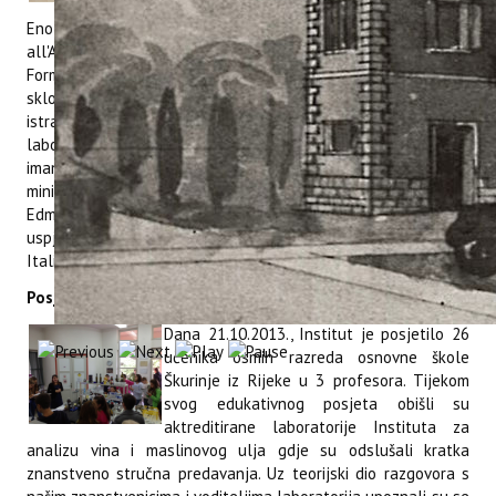
Laurea Interateneo in Viticoltura ed
Enologia), koji djeluje pri Istituto agrario di San Michele
all'Adige (Fondazione Edmund Mach - Centro Istruzione e
Formazione) u talijanskom gradu San Michele all'Adige.U
sklopu posjeta studentima je predstavljen znanstveno-
istraživački i stručni rad Instituta, nakon čega su razgledali
laboratorije, salu za senzorsku analizu vina i maslinovog ulja,
imanje Instituta s višegodišnjim nasadima te podrum
minivinifikacije. Institut za poljoprivredu i turizam i Fondazione
Edmund Mach iz San Michele all'Adige veći duži niz godina
uspješno surađuju i ovo je još jedna u nizu posjeta kolega iz
Italije našem Institutu.
Posjeta učenika
Osnovne škole "Škurinje"
iz Rijeke
Dana 21.10.2013., Institut je posjetilo 26
učenika osmih razreda osnovne škole
Škurinje iz Rijeke u 3 profesora. Tijekom
svog edukativnog posjeta obišli su
aktreditirane laboratorije Instituta za
analizu vina i maslinovog ulja gdje su odslušali kratka
znanstveno stručna predavanja. Uz teorijski dio razgovora s