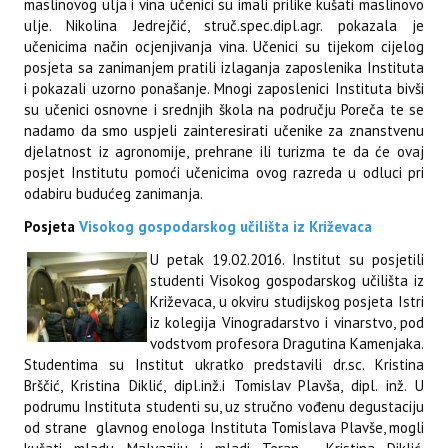
maslinovog ulja i vina učenici su imali prilike kušati maslinovo
ulje. Nikolina Jedrejčić, struč.spec.dipl.agr. pokazala je
učenicima način ocjenjivanja vina. Učenici su tijekom cijelog
posjeta sa zanimanjem pratili izlaganja zaposlenika Instituta
i pokazali uzorno ponašanje. Mnogi zaposlenici Instituta bivši
su učenici osnovne i srednjih škola na području Poreča te se
nadamo da smo uspjeli zainteresirati učenike za znanstvenu
djelatnost iz agronomije, prehrane ili turizma te da će ovaj
posjet Institutu pomoći učenicima ovog razreda u odluci pri
odabiru budućeg zanimanja.
Posjeta
Visokog gospodarskog učilišta iz Križevaca
U petak 19.02.2016. Institut su posjetili
studenti Visokog gospodarskog učilišta iz
Križevaca, u okviru studijskog posjeta Istri
iz kolegija Vinogradarstvo i vinarstvo, pod
vodstvom profesora Dragutina Kamenjaka.
Studentima su Institut ukratko predstavili dr.sc. Kristina
Brščić, Kristina Diklić, dipl.inž.i Tomislav Plavša, dipl. inž. U
podrumu Instituta studenti su, uz stručno vođenu degustaciju
od strane glavnog enologa Instituta Tomislava Plavše, mogli