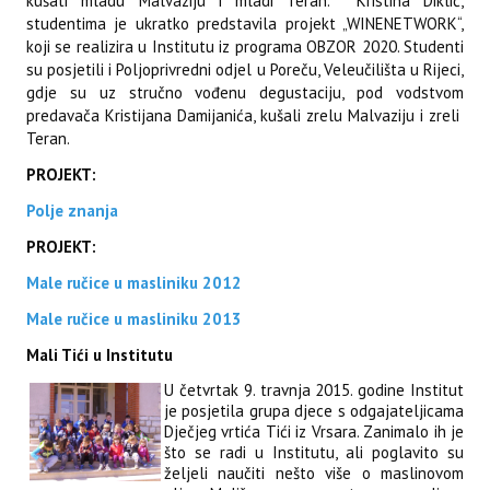
kušati mladu Malvaziju i mladi Teran. Kristina Diklić,
studentima je ukratko predstavila projekt „WINENETWORK“,
koji se realizira u Institutu iz programa OBZOR 2020. Studenti
su posjetili i Poljoprivredni odjel u Poreču, Veleučilišta u Rijeci,
gdje su uz stručno vođenu degustaciju, pod vodstvom
predavača Kristijana Damijanića, kušali zrelu Malvaziju i zreli
Teran.
PROJEKT:
Polje znanja
PROJEKT:
Male ručice u masliniku 2012
Male ručice u masliniku 2013
Mali Tići u Institutu
U četvrtak 9. travnja 2015. godine Institut
je posjetila grupa djece s odgajateljicama
Dječjeg vrtića Tići iz Vrsara. Zanimalo ih je
što se radi u Institutu, ali poglavito su
željeli naučiti nešto više o maslinovom