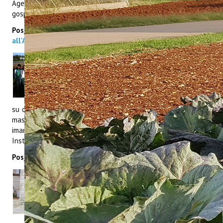
Agenciju za ruralni razvoj, jamu Baredine, te dva agroturistička
gospodarstva „Ograde“ i „Špinovci“.
Posjeta učenika
Srednje enološke škole iz San Michele
all'Adige
U utorak, 23.04.2013. godine Institut za
poljoprivredu i turizam posjetila je grupa
učenika četvrtog razreda srednje enološke
tehničke škole iz talijanskog mjesta San
Michele all'Adige. U sklopu posjeta učenici
su obišli Institut (laboratorije, salu za senzornu analizu vina i
maslinovog ulja i nasade na pokusnom poljoprivrednom
imanju) te su im prikazane aktivnosti i projekti koji se na
Institutu provode.
Posjeta učenika
Srednje škole Zvane Črnja - Rovinj
U ponedjeljak 29.04.2013. Institut za
poljoprivredu i turizam posjetili su
gimnazijalci Srednje škole Zvane Črnja iz
Rovinja koji su u našem Institutu odradili
terensku nastavu s prezentacijama,