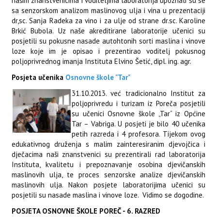
našim znanstvenicima i voditeljima laboratorija upoznali su se
sa senzorskom analizom maslinovog ulja i vina u prezentaciji
dr,sc. Sanja Radeka za vino i za ulje od strane dr.sc. Karoline
Brkić Bubola. Uz naše akreditirane laboratorije učenici su
posjetili su pokusne nasade autohtonih sorti maslina i vinove
loze koje im je opisao i prezentirao voditelj pokusnog
poljoprivrednog imanja Instituta Elvino Šetić, dipl. ing. agr.
Posjeta učenika
Osnovne škole "Tar"
31.10.2013. već tradicionalno Institut za
poljoprivredu i turizam iz Poreča posjetili
su učenici Osnovne škole „Tar“ iz Općine
Tar – Vabriga. U posjeti je bilo 40 učenika
petih razreda i 4 profesora. Tijekom ovog
edukativnog druženja s malim zainteresiranim djevojčica i
dječacima naši znanstvenici su prezentirali rad laboratorija
Instituta, kvalitetu i prepoznavanje osobina djevičanskih
maslinovih ulja, te proces senzorske analize djevičanskih
maslinovih ulja. Nakon posjete laboratorijima učenici su
posjetili su nasade maslina i vinove loze. Vidimo se dogodine.
POSJETA OSNOVNE ŠKOLE POREČ - 6. RAZRED