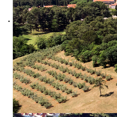
Misija i vizija
Upravno Vijeće
Rad Upravnog vijeća
Znanstveno Vijeće
Rad Znanstvenog vijeća
Etičko povjerenstvo
Etički kodeks
Financiranje
Proračun
Potpore
PROGRAMSKO FINANCIRANJE
Izvještavanje po uredbi
Projekti Instituta
Dialogue4Tourism
REVIVE
WASTEREDUCE
MITOMED+
WINTERMED
CASTWATER
INHERIT
CONSUMLESS PLUS