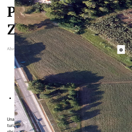
POPULARIZACIJA
IstraOILFest
ARHIVA PROJEKATA
IstraECOinclusive
ZNANOSTI
Izdavačka djelatnost
Izbor u znanstvena zvanja
Dokumenti
Statut
Ažurirano: 25 Veljača 2016
Strategija
CIP
Pravo na pristup informacijama
Zaštita osobnih podataka
Godišnji izvještaj
Javna nabava
Natječaji za radna mjesta
Zakonodavni okvir
Akti Instituta
Linkovi
Kontakt
Unatrag posljednje godine dana Institut za poljoprivredu i
webmail
turizam intenzivno radi na popularizaciji znanosti u suradnji s
Popularizacija znanosti
obrazovnim institucijama iz Hrvatske i inozemstva. Cilj ovih