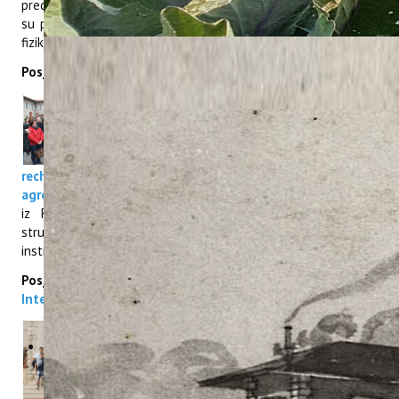
predavanjima i pokaznim pokusima naših znanstvenika. Učenici
su posjetili naše laboratorije i sudjelovali u učenju rada na
fizikalno - kemijskim analizama vina i maslinovih ulja.
Posjeta studenata iz Lyona
Institut za poljoprivredu i turizam, u petak
08.03.2013. posjetili su studenti treće
godine studija, s institucije
„Institut
d'enseignement supérieur et de
recherche en alimentation, santé animale, sciences
agronomiques et environnement Clermont-Ferrand Lyon“
,
iz Francuske. Ova posjeta dio je njihovog višednevnog
stručnog posjeta Hrvatskoj tijekom kojeg su posjetili
institucije srodne njihovom znanstveno istraživačkom radu.
Posjeta studenata talijanskog studija
Corso di Laurea
Interateneo in Viticoltura ed Enologia
10. svibnja 2013. godine Institut za
poljoprivredu i turizam posjetila je grupa
studenata i profesora treće godine
vinogradarsko-vinarskog studija (Corso di