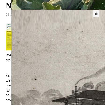
NOVIGRADU
08 Svibanj 2013
Hitova: 7940
Na 12. Smotri maslinovog ulja, održanoj u subotu
20.04.2013. godine u sjedištu Zajednice Talijana
u Novigradu, znanstvenici našeg Instituta dr. sc.
Karolina Brkić Bubola i dr. sc. Marijan Bubola
održali su dva predavanja s ciljem edukacije
poljoprivrednih proizvođača i upoznavanja
javnosti sa znanstvenim i stručnim aktivnostima koje se
provode na Institutu za poljoprivredu i turizam.
Karolina Brkić Bubola održala je predavanje na temu
„Senzorska kvaliteta i nutritivna vrijednost djevičanskih
maslinovih ulja istarskih autohtonih sorti“, dok je Marijan
Bubola predstavio novi VIP (Vijeće za istraživanja u
poljoprivredi) projekt „Primjena rane defolijacije u svrhu
povećanja kvalitete grožđa i vina“.