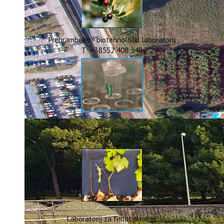
ERASMUS+
HyPro4ST
DIGIAGRI
GreenTea
Prehrambeno - biotehnološki laboratorij
CIRCOLIVE
T: +38552 408 348
Genetički laboratorij
T: +38552 408 336
Laboratorij za fenotipizaciju