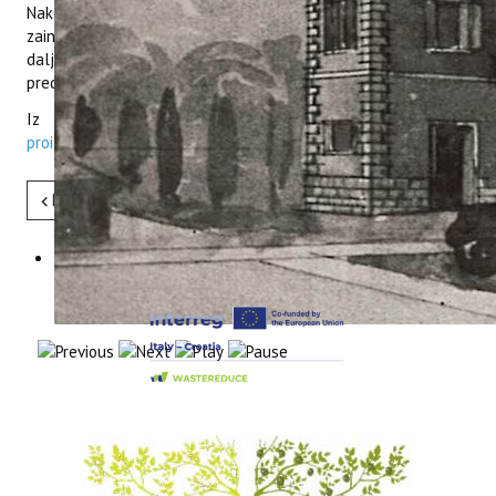
Nakon predavanja uslijedila je rasprava s brojim pitanjima
zainteresiranih proizvođača, koja govore u prilog važnosti
daljnjeg održavanja ovakvih i sličnih znanstvenih i stručnih
predavanja te uloge našeg Instituta u lokalnoj zajednici.
Iz medija:
12. smotra maslinovog ulja novigradskih
proizvođača
Pret
Sljedeće