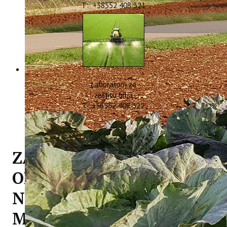
T: +38552 408 321
Laboratorij za
zaštitu bilja
T: +38552 408 322
ZAPOSLENICI INSTITUTA
ODRŽALI PREDAVANJA
NA SMOTRI
MASLINOVOG ULJA U