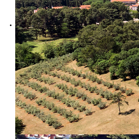
Misija i vizija
Upravno Vijeće
Rad Upravnog vijeća
Znanstveno Vijeće
Rad Znanstvenog vijeća
Etičko povjerenstvo
Etički kodeks
Financiranje
Proračun
Potpore
PROGRAMSKO FINANCIRANJE
Izvještavanje po uredbi
Projekti Instituta
Dialogue4Tourism
REVIVE
WASTEREDUCE
MITOMED+
WINTERMED
CASTWATER
INHERIT
CONSUMLESS PLUS