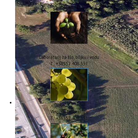
IstraOILFest
ARHIVA PROJEKATA
IstraECOinclusive
Izdavačka djelatnost
Izbor u znanstvena zvanja
Dokumenti
Statut
Strategija
Laboratorij za tlo, biljku i vodu
CIP
T: +38552 408 337
Pravo na pristup informacijama
Zaštita osobnih podataka
Godišnji izvještaj
Javna nabava
Natječaji za radna mjesta
Zakonodavni okvir
Akti Instituta
Vinarski laboratorij
Linkovi
T: +38552 408 331
Kontakt
webmail
Popularizacija znanosti