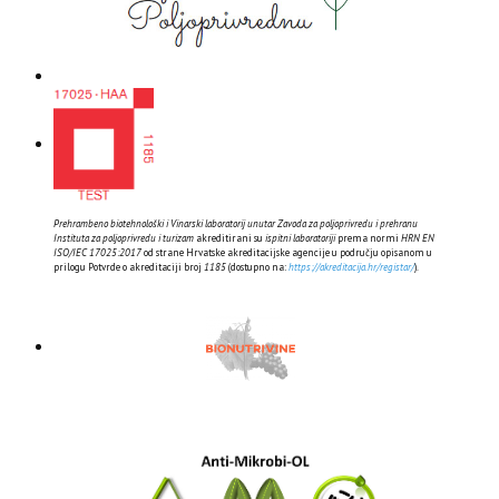
Prehrambeno biotehnološki i Vinarski laboratorij unutar Zavoda za poljoprivredu i prehranu
Instituta za poljoprivredu i turizam
akreditirani su
ispitni laboratoriji
prema normi
HRN EN
ISO/IEC 17025:2017
od strane Hrvatske akreditacijske agencije u području opisanom u
prilogu Potvrde o akreditaciji broj
1185
(dostupno na:
https://akreditacija.hr/registar/
).