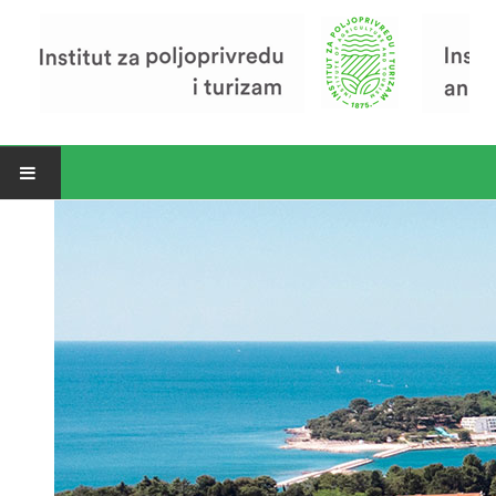
Open menu
Vijesti
Riječ ravnatelja
O Institutu
Povijest Instituta
Organizacija
Zavod za poljoprivredu i prehranu
Zavod za ekonomiku i razvoj poljoprivrede
Zavod za turizam
Pokusno poljoprivredno imanje
Zaposlenici
Euraxess