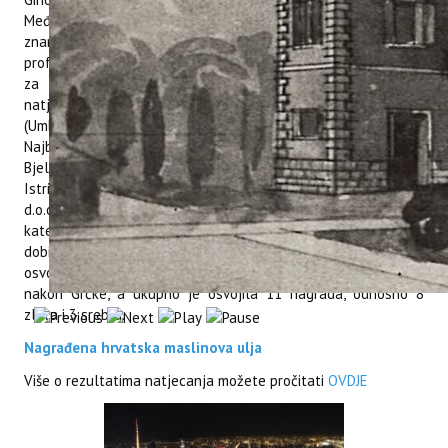
Među ocjenjivačima međunarodnog panela bila je i
znanstvena novakinja, Sara Godena, ocjenjivačica i članica
profesionalnog i ovlaštenog službenog panela pri Institutu
za poljoprivredu i turizam, Poreč. Najboljim uljem na
natjecanju proglašeno je ulje Domenica Fiore Olio Reserva
(Umbrija, Italija) s ukupnim brojem bodova 9,80/10,00 bodova.
Najboljim hrvatskim uljem na natjecanju proglašeno je ulje
Bjelica Stancije St. Antonio d.o.o. (9,00 bodova), zatim ulje Ol
Istria Agrolaguna d.d. (8,70) i ulje Salvela Aurum Agroprodukt
d.o.o. (8,50). Ukupno je dodijeljeno 258 nagrada u
kategorijama najbolji u klasi, zlato i srebro. Najviše je nagrada
dobila Italija, zatim Španjolska, SAD, Portugal i Grčka. Po
osvojenim nagradama, Republika Hrvatska je šesta po redu,
nakon Grčke, a ukupno je osvojila 11 nagrada, odnosno 8
zlata i 3 srebra.
Nagrađena hrvatska maslinova ulja
Više o rezultatima natjecanja možete pročitati
OVDJE