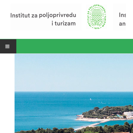
Open menu
Vijesti
Riječ ravnatelja
O Institutu
Povijest Instituta
Organizacija
Zavod za poljoprivredu i prehranu
Zavod za ekonomiku i razvoj poljoprivrede
Zavod za turizam
Pokusno poljoprivredno imanje
Zaposlenici
Euraxess