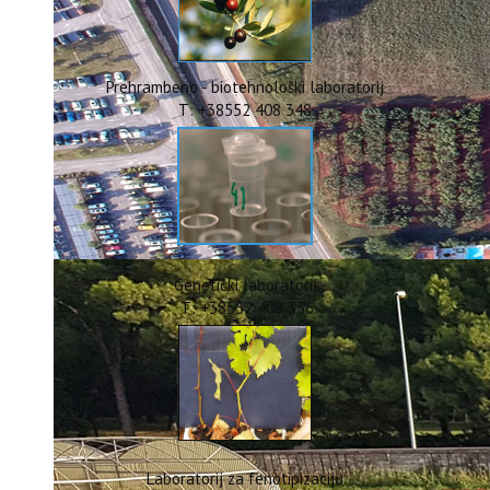
ERASMUS+
HyPro4ST
DIGIAGRI
GreenTea
Prehrambeno - biotehnološki laboratorij
CIRCOLIVE
T: +38552 408 348
Genetički laboratorij
T: +38552 408 336
Laboratorij za fenotipizaciju