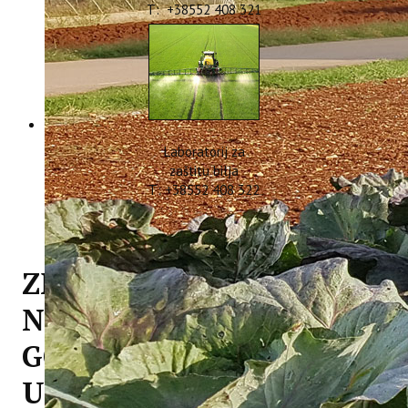
T: +38552 408 321
Laboratorij za
zaštitu bilja
T: +38552 408 322
ZNANSTVENA
NOVAKINJA SARA
GODENA SUDJELOVALA
U NATJECANJU U NEW