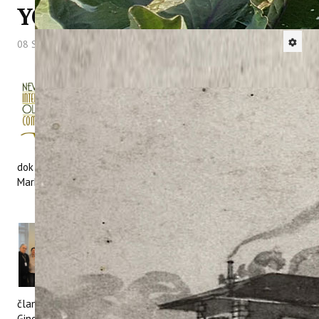
YORKU
08 Svibanj 2013
Hitova: 8020
U New Yorku se od 16. do 18. travnja 2013.
održalo međunarodno natjecanje najboljih
maslinovih ulja na svijetu (
New York
International Olive Oil Competition,
NYIOOC
) u organizaciji online biltena Olive
Oil Times čiji je urednik gosp. Curtis Cord,
dok su sponzori bili i International Culinary Center i Fairway
Market.
Na natjecanju je ukupno pristiglo 653
maslinovih ulja iz 22 zemalja, odnosno 578
sa sjeverne i 75 s južne hemisfere.
Međunarodni panel ocjenjivača
maslinovog ulja brojalo je ukupno 16
članova iz 10 zemalja na čelu s voditeljem panela NYIOOC
Gino Cellettijem, predsjednikom vijeća Monocultivar Oilve Oil.