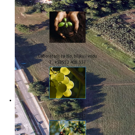
IstraOILFest
ARHIVA PROJEKATA
IstraECOinclusive
Izdavačka djelatnost
Izbor u znanstvena zvanja
Dokumenti
Statut
Strategija
Laboratorij za tlo, biljku i vodu
CIP
T: +38552 408 337
Pravo na pristup informacijama
Zaštita osobnih podataka
Godišnji izvještaj
Javna nabava
Natječaji za radna mjesta
Zakonodavni okvir
Akti Instituta
Vinarski laboratorij
Linkovi
T: +38552 408 331
Kontakt
webmail
Popularizacija znanosti