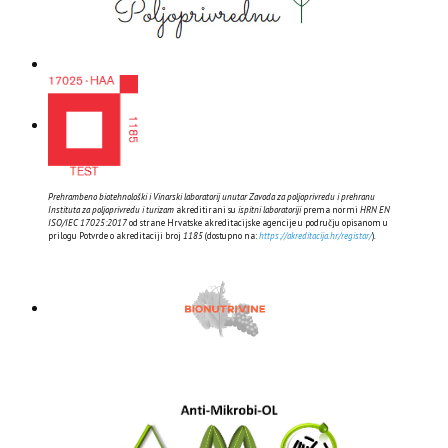
Prehrambeno biotehnološki i Vinarski laboratorij unutar Zavoda za poljoprivredu i prehranu
Instituta za poljoprivredu i turizam
akreditirani su
ispitni laboratoriji
prema normi
HRN EN
ISO/IEC 17025:2017
od strane Hrvatske akreditacijske agencije u području opisanom u
prilogu Potvrde o akreditaciji broj
1185
(dostupno na:
https://akreditacija.hr/registar/
).