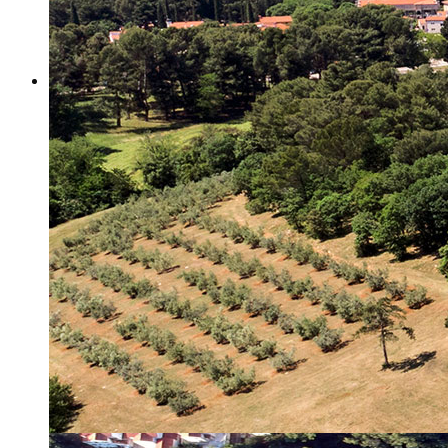
Misija i vizija
Upravno Vijeće
Rad Upravnog vijeća
Znanstveno Vijeće
Rad Znanstvenog vijeća
Etičko povjerenstvo
Etički kodeks
Financiranje
Proračun
Potpore
PROGRAMSKO FINANCIRANJE
Izvještavanje po uredbi
Projekti Instituta
Dialogue4Tourism
REVIVE
WASTEREDUCE
MITOMED+
WINTERMED
CASTWATER
INHERIT
CONSUMLESS PLUS