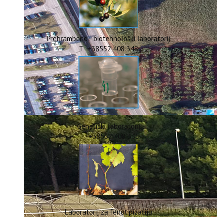
ERASMUS+
HyPro4ST
DIGIAGRI
GreenTea
Prehrambeno - biotehnološki laboratorij
CIRCOLIVE
T: +38552 408 348
Genetički laboratorij
T: +38552 408 336
Laboratorij za fenotipizaciju