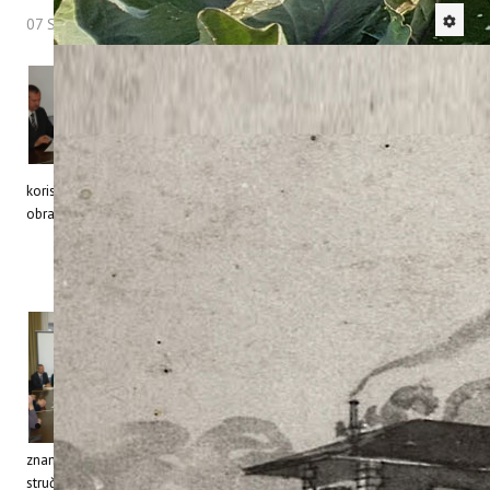
07 Svibanj 2013
Hitova: 6894
Institut za poljoprivredu i
turizam i
Agencija za
ruralni razvoj Istre – AZRRI
, danas su u
prostorijama Instituta potpisali dugoročan
sporazum o suradnji. Sporazum je potpisan s
ciljem uspostavljanja dugoročne, obostrano
korisne suradnje, a u interesu širenja znanstveno – istraživačke,
obrazovne i gospodarske djelatnosti na području naše županije.
Osnovne aktivnosti oko kojih će se bazirati naša
buduća suradnja biti će temeljene na istraživanju
aktualnih teorijskih i praktičnih pitanja iz područja
poljoprivrede, agroekonomike, turizma na ruralnom
prostoru i održivog ruralnog razvoja.
Rezultati tih
aktivnosti trebali bi rezultirati izradom aplikacijskih
znanstveno – istraživačkih i stručnih studija, izradom kvalitetnih
stručnih projekata, ekspertiza i elaborata. Uz to AZRRI će koristiti