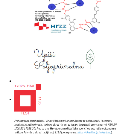
Prehrambeno biotehnološki i Vinarski laboratorij unutar Zavoda za poljoprivredu i prehranu
Instituta za poljoprivredu i turizam
akreditirani su
ispitni laboratoriji
prema normi
HRN EN
ISO/IEC 17025:2017
od strane Hrvatske akreditacijske agencije u području opisanom u
prilogu Potvrde o akreditaciji broj
1185
(dostupno na:
https://akreditacija.hr/registar/
).