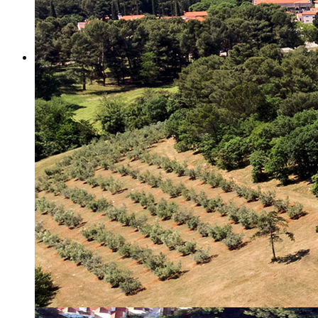
Misija i vizija
Upravno Vijeće
Rad Upravnog vijeća
Znanstveno Vijeće
Rad Znanstvenog vijeća
Etičko povjerenstvo
Etički kodeks
Financiranje
Proračun
Potpore
PROGRAMSKO FINANCIRANJE
Izvještavanje po uredbi
Projekti Instituta
Dialogue4Tourism
REVIVE
WASTEREDUCE
MITOMED+
WINTERMED
CASTWATER
INHERIT
CONSUMLESS PLUS