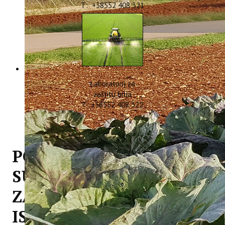
T: +38552 408 321
Laboratorij za
zaštitu bilja
T: +38552 408 322
POTPISAN SPORAZUM O
SURADNJI S AGENCIJOM
ZA RURALNI RAZVOJ
ISTRE – AZRRI