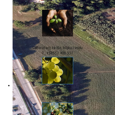
IstraOILFest
ARHIVA PROJEKATA
IstraECOinclusive
Izdavačka djelatnost
Izbor u znanstvena zvanja
Dokumenti
Statut
Strategija
Laboratorij za tlo, biljku i vodu
CIP
T: +38552 408 337
Pravo na pristup informacijama
Zaštita osobnih podataka
Godišnji izvještaj
Javna nabava
Natječaji za radna mjesta
Zakonodavni okvir
Akti Instituta
Vinarski laboratorij
Linkovi
T: +38552 408 331
Kontakt
webmail
Popularizacija znanosti