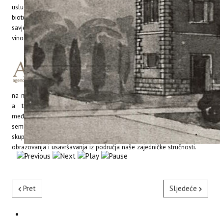
usluge naših akreditiranih (Vinarski laboratorij i Prehrambeno-
biotehnološki laboratorij) i ostalih laboratorija, te kroz njih i usluge
savjetovanja na istraživačko – razvojnoj bazi, iz područja
vinogradarstva, maslinarstva i povrćarstva.
Realizacijom razvojnih projekata u području
poljoprivrede, prehrane, turizma i ostalih
djelatnosti od zajedničkog interesa Instituta za
poljoprivredu i turizam i AZRRI-ja, na domaćoj i
na međunarodnoj razini potaknuti će ukupni održivi razvoj okruženja,
a to će nastojati postići između ostalog i suorganizacijom
međunarodnih znanstvenih i stručnih simpozija, savjetovanja,
seminara, kongresa, konferencija i drugih znanstveno – istraživačkih
skupova, te ustrojem i izvedbom programa stručnog cjeloživotnog
obrazovanja i usavršavanja iz područja naše zajedničke stručnosti.
Pret
Sljedeće