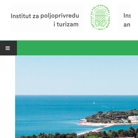
Open menu
Vijesti
Riječ ravnatelja
O Institutu
Povijest Instituta
Organizacija
Zavod za poljoprivredu i prehranu
Zavod za ekonomiku i razvoj poljoprivrede
Zavod za turizam
Pokusno poljoprivredno imanje
Zaposlenici
Euraxess