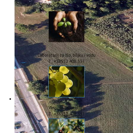
IstraOILFest
ARHIVA PROJEKATA
IstraECOinclusive
Izdavačka djelatnost
Izbor u znanstvena zvanja
Dokumenti
Statut
Strategija
Laboratorij za tlo, biljku i vodu
CIP
T: +38552 408 337
Pravo na pristup informacijama
Zaštita osobnih podataka
Godišnji izvještaj
Javna nabava
Natječaji za radna mjesta
Zakonodavni okvir
Akti Instituta
Vinarski laboratorij
Linkovi
T: +38552 408 331
Kontakt
webmail
Popularizacija znanosti