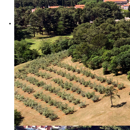
Misija i vizija
Upravno Vijeće
Rad Upravnog vijeća
Znanstveno Vijeće
Rad Znanstvenog vijeća
Etičko povjerenstvo
Etički kodeks
Financiranje
Proračun
Potpore
PROGRAMSKO FINANCIRANJE
Izvještavanje po uredbi
Projekti Instituta
Dialogue4Tourism
REVIVE
WASTEREDUCE
MITOMED+
WINTERMED
CASTWATER
INHERIT
CONSUMLESS PLUS