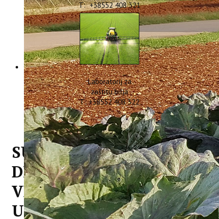
T: +38552 408 321
Laboratorij za
zaštitu bilja
T: +38552 408 322
SURADNJA INSTITUTA S
DRUGIM
VISOKOŠKOLSKIM
USTANOVAMA