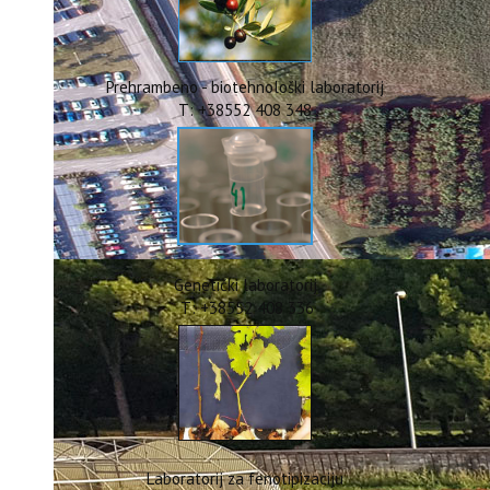
ERASMUS+
HyPro4ST
DIGIAGRI
GreenTea
Prehrambeno - biotehnološki laboratorij
CIRCOLIVE
T: +38552 408 348
Genetički laboratorij
T: +38552 408 336
Laboratorij za fenotipizaciju