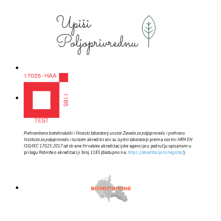
Prehrambeno biotehnološki i Vinarski laboratorij unutar Zavoda za poljoprivredu i prehranu
Instituta za poljoprivredu i turizam
akreditirani su
ispitni laboratoriji
prema normi
HRN EN
ISO/IEC 17025:2017
od strane Hrvatske akreditacijske agencije u području opisanom u
prilogu Potvrde o akreditaciji broj
1185
(dostupno na:
https://akreditacija.hr/registar/
).