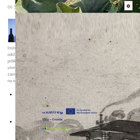
06 Svibanj 2013
Hitova: 5847
Dana 07.12.2012. na Medicinskom fakultetu
Sveučilišta u Rijeci na Katedri za Tehnologiju i
kontrolu namirnica (nositeljice prof. dr. sc.
Olivere Koprivnjak) glavni enolog našeg
Instituta za poljoprivredu i turizam, Tomislav Plavša dipl.ing.agr.,
održao je studentima pozivno predavanje o sustavu ocjenjivanja vina
prilikom puštanja u promet u RH, osnovnim bolestima i manama u
vinima te načinu certificiranja degustatora vina na području RH. Svi
zainteresirani za sadržaj predavanja mogu kontaktirati našeg enologa
na e-mail
:
tomislav@iptpo.hr