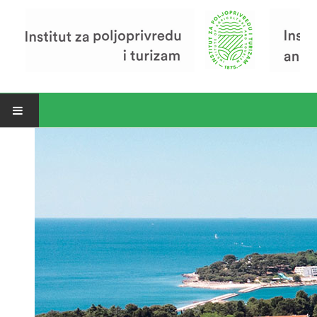
Open menu
Vijesti
Riječ ravnatelja
O Institutu
Povijest Instituta
Organizacija
Zavod za poljoprivredu i prehranu
Zavod za ekonomiku i razvoj poljoprivrede
Zavod za turizam
Pokusno poljoprivredno imanje
Zaposlenici
Euraxess