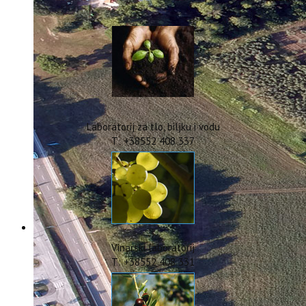
IstraOILFest
ARHIVA PROJEKATA
IstraECOinclusive
Izdavačka djelatnost
Izbor u znanstvena zvanja
Dokumenti
Statut
Strategija
Laboratorij za tlo, biljku i vodu
CIP
T: +38552 408 337
Pravo na pristup informacijama
Zaštita osobnih podataka
Godišnji izvještaj
Javna nabava
Natječaji za radna mjesta
Zakonodavni okvir
Akti Instituta
Vinarski laboratorij
Linkovi
T: +38552 408 331
Kontakt
webmail
Popularizacija znanosti