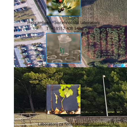
ERASMUS+
HyPro4ST
DIGIAGRI
GreenTea
Prehrambeno - biotehnološki laboratorij
CIRCOLIVE
T: +38552 408 348
Genetički laboratorij
T: +38552 408 336
Laboratorij za fenotipizaciju