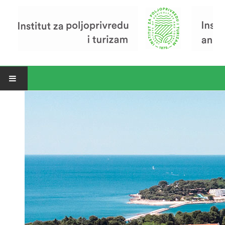
Open menu
Vijesti
Riječ ravnatelja
O Institutu
Povijest Instituta
Organizacija
Zavod za poljoprivredu i prehranu
Zavod za ekonomiku i razvoj poljoprivrede
Zavod za turizam
Pokusno poljoprivredno imanje
Zaposlenici
Euraxess