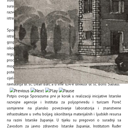
studenog 2012., upriličeno je svečano potpisivanje Sporazuma o
suradnji između Instituta za poljoprivredu i turizam Poreč i Istarske
razvojne agencije (IDA) d.o.o., u sastavu koje djeluje Centar za
istraživanje metala Istarske županije METRIS.
Sporazumom o suradnji želi se potaknuti razvoj znanstveno
istraživačke i obrazovne djelatnosti te ojačati suradnja s
gospodarskim sektorom u regiji. Zajednički cijevi potpisnika su bolje
iskorištenje ljudskih i materijalnih znanstvenoistraživačkih resursa u
regiji, jačanje uloge visokog obrazovanja i stručnog usavršavanja u
procesu inovacija, povećanje mobilnosti istraživača, povećanje
mogućnosti za razvoj i prijenos inovacija, razvoj djelatnosti i ljudskih
potencijala u području biotehničkih, prirodnih i tehničkih znanosti te
cijelo-životno učenje. Ugovor su u ime Instituta potpisati v.d.
ravnatelja dr. sc. Dean Ban, a u ime IDA-e direktor dr. sc. Boris Sabatti.
Potpis ovoga Sporazuma prvi je korak u realizaciji inicijative Istarske
razvojne agencije i Instituta za poljoprivredu i turizam Poreč
usmjerene na plansko povezivanje laboratorija i znanstvene
infrastrukture u svrhu boljeg iskorištenja materijalnih i ljudskih resursa
na razini Istarske županije. U tijeku su pregovori o suradnji sa
Zavodom za javno zdravstvo Istarske županije, Institutom Ruđer