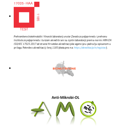
Prehrambeno biotehnološki i Vinarski laboratorij unutar Zavoda za poljoprivredu i prehranu
Instituta za poljoprivredu i turizam
akreditirani su
ispitni laboratoriji
prema normi
HRN EN
ISO/IEC 17025:2017
od strane Hrvatske akreditacijske agencije u području opisanom u
prilogu Potvrde o akreditaciji broj
1185
(dostupno na:
https://akreditacija.hr/registar/
).