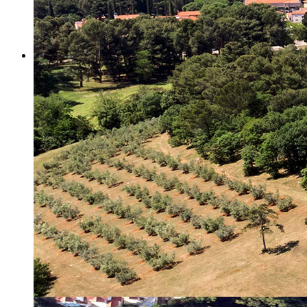
Misija i vizija
Upravno Vijeće
Rad Upravnog vijeća
Znanstveno Vijeće
Rad Znanstvenog vijeća
Etičko povjerenstvo
Etički kodeks
Financiranje
Proračun
Potpore
PROGRAMSKO FINANCIRANJE
Izvještavanje po uredbi
Projekti Instituta
Dialogue4Tourism
REVIVE
WASTEREDUCE
MITOMED+
WINTERMED
CASTWATER
INHERIT
CONSUMLESS PLUS