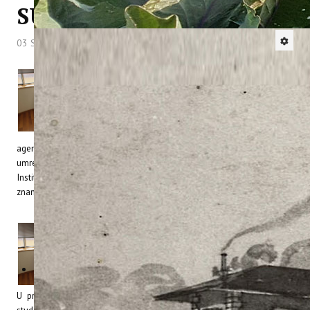
SURADNJI
03 Svibanj 2013
Hitova: 7366
Danas je u prostorijama Istarske razvojne
agencije dr.sc. Dean Ban, v.d. ravnatelja Instituta
potpisao jedan vrlo značajan sporazum o
znanstveno istraživačkoj suradnji. Ovim
sporazumom potpisanim s Istarskom razvojnom
agencijom sve više potvrđujemo značaj znanstveno istraživačkog
umrežavanja i namjeru da u budućnosti još bolje pozicioniramo naš
Institut u okviru izvrsnosti lokalnih, regionalnih i međunarodnih
znanstvenih institucija.
Istarska razvojna Agencija (IDA) d.o.o.
potpisala Sporazum o suradnji s Institutom
za poljoprivredu i turizam Poreč (citirano
priopćenje)
U prostorima Istarske razvojne agencije (IDA) d.o.o., u srijedu 28.