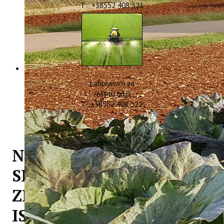
T: +38552 408 321
Laboratorij za
zaštitu bilja
T: +38552 408 322
NOVI VRIJEDAN
SPORAZUM O
ZNANSTVENO
ISTRAŽIVAČKOJ