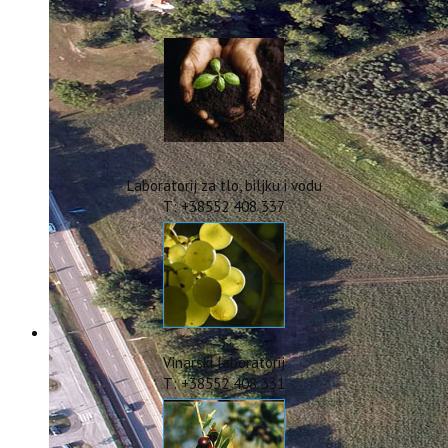
IstraOILFest
ARHIVA PROJEKATA
IstraECOinclusive
Izdavačka djelatnost
Izbor u znanstvena zvanja
Dokumenti
Statut
Strategija
Laboratorij za tlo, biljku i vodu
CIP
T: +38552 408 337
Pravo na pristup informacijama
Zaštita osobnih podataka
Godišnji izvještaj
Javna nabava
Natječaji za radna mjesta
Zakonodavni okvir
Akti Instituta
Vinarski laboratorij
Linkovi
T: +38552 408 331
Kontakt
webmail
Popularizacija znanosti