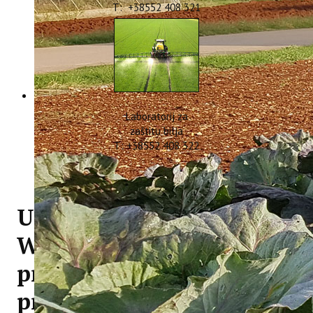
T: +38552 408 321
Laboratorij za
zaštitu bilja
T: +38552 408 322
U Poreču završio projekt
WASTEREDUCE - Plastika
pronađena u
probavilima gotovo svih