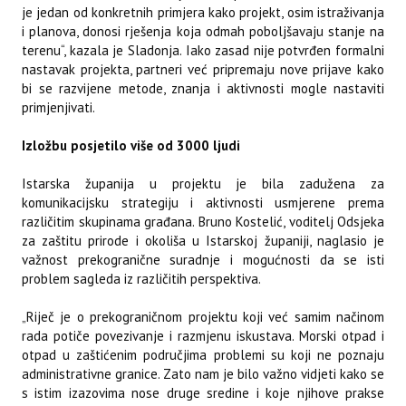
je jedan od konkretnih primjera kako projekt, osim istraživanja
i planova, donosi rješenja koja odmah poboljšavaju stanje na
terenu“, kazala je Sladonja. Iako zasad nije potvrđen formalni
nastavak projekta, partneri već pripremaju nove prijave kako
bi se razvijene metode, znanja i aktivnosti mogle nastaviti
primjenjivati.
Izložbu posjetilo više od 3000 ljudi
Istarska županija u projektu je bila zadužena za
komunikacijsku strategiju i aktivnosti usmjerene prema
različitim skupinama građana. Bruno Kostelić, voditelj Odsjeka
za zaštitu prirode i okoliša u Istarskoj županiji, naglasio je
važnost prekogranične suradnje i mogućnosti da se isti
problem sagleda iz različitih perspektiva.
„Riječ je o prekograničnom projektu koji već samim načinom
rada potiče povezivanje i razmjenu iskustava. Morski otpad i
otpad u zaštićenim područjima problemi su koji ne poznaju
administrativne granice. Zato nam je bilo važno vidjeti kako se
s istim izazovima nose druge sredine i koje njihove prakse