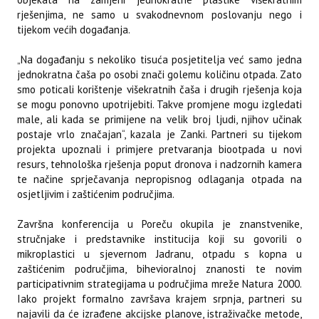
rješenjima, ne samo u svakodnevnom poslovanju nego i
tijekom većih događanja.
„Na događanju s nekoliko tisuća posjetitelja već samo jedna
jednokratna čaša po osobi znači golemu količinu otpada. Zato
smo poticali korištenje višekratnih čaša i drugih rješenja koja
se mogu ponovno upotrijebiti. Takve promjene mogu izgledati
male, ali kada se primijene na velik broj ljudi, njihov učinak
postaje vrlo značajan“, kazala je Zanki. Partneri su tijekom
projekta upoznali i primjere pretvaranja biootpada u novi
resurs, tehnološka rješenja poput dronova i nadzornih kamera
te načine sprječavanja nepropisnog odlaganja otpada na
osjetljivim i zaštićenim područjima.
Završna konferencija u Poreču okupila je znanstvenike,
stručnjake i predstavnike institucija koji su govorili o
mikroplastici u sjevernom Jadranu, otpadu s kopna u
zaštićenim područjima, bihevioralnoj znanosti te novim
participativnim strategijama u područjima mreže Natura 2000.
Iako projekt formalno završava krajem srpnja, partneri su
najavili da će izrađene akcijske planove, istraživačke metode,