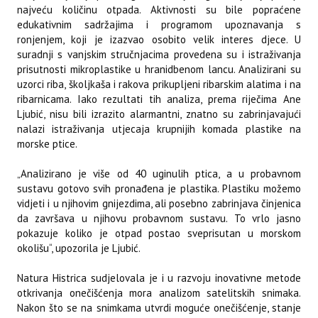
najveću količinu otpada. Aktivnosti su bile popraćene
edukativnim sadržajima i programom upoznavanja s
ronjenjem, koji je izazvao osobito velik interes djece. U
suradnji s vanjskim stručnjacima provedena su i istraživanja
prisutnosti mikroplastike u hranidbenom lancu. Analizirani su
uzorci riba, školjkaša i rakova prikupljeni ribarskim alatima i na
ribarnicama. Iako rezultati tih analiza, prema riječima Ane
Ljubić, nisu bili izrazito alarmantni, znatno su zabrinjavajući
nalazi istraživanja utjecaja krupnijih komada plastike na
morske ptice.
„Analizirano je više od 40 uginulih ptica, a u probavnom
sustavu gotovo svih pronađena je plastika. Plastiku možemo
vidjeti i u njihovim gnijezdima, ali posebno zabrinjava činjenica
da završava u njihovu probavnom sustavu. To vrlo jasno
pokazuje koliko je otpad postao sveprisutan u morskom
okolišu“, upozorila je Ljubić.
Natura Histrica sudjelovala je i u razvoju inovativne metode
otkrivanja onečišćenja mora analizom satelitskih snimaka.
Nakon što se na snimkama utvrdi moguće onečišćenje, stanje