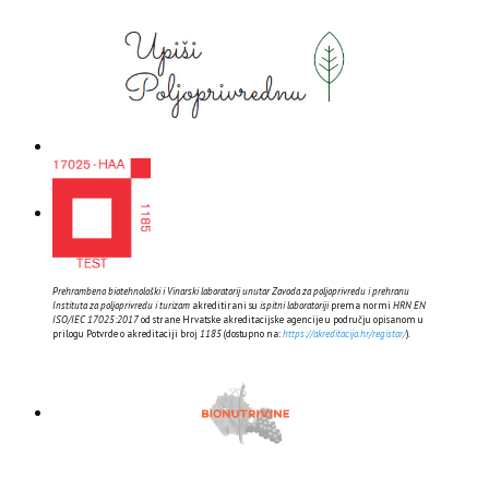
Prehrambeno biotehnološki i Vinarski laboratorij unutar Zavoda za poljoprivredu i prehranu
Instituta za poljoprivredu i turizam
akreditirani su
ispitni laboratoriji
prema normi
HRN EN
ISO/IEC 17025:2017
od strane Hrvatske akreditacijske agencije u području opisanom u
prilogu Potvrde o akreditaciji broj
1185
(dostupno na:
https://akreditacija.hr/registar/
).