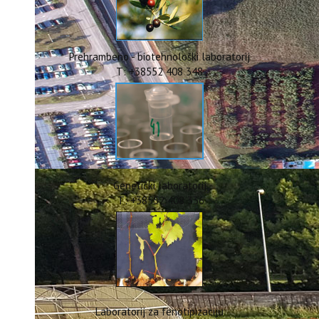
ERASMUS+
HyPro4ST
DIGIAGRI
GreenTea
Prehrambeno - biotehnološki laboratorij
CIRCOLIVE
T: +38552 408 348
Genetički laboratorij
T: +38552 408 336
Laboratorij za fenotipizaciju