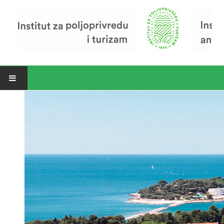
Open menu
Vijesti
Riječ ravnatelja
O Institutu
Povijest Instituta
Organizacija
Zavod za poljoprivredu i prehranu
Zavod za ekonomiku i razvoj poljoprivrede
Zavod za turizam
Pokusno poljoprivredno imanje
Zaposlenici
Euraxess