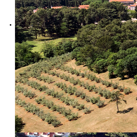
Misija i vizija
Upravno Vijeće
Rad Upravnog vijeća
Znanstveno Vijeće
Rad Znanstvenog vijeća
Etičko povjerenstvo
Etički kodeks
Financiranje
Proračun
Potpore
PROGRAMSKO FINANCIRANJE
Izvještavanje po uredbi
Projekti Instituta
Dialogue4Tourism
REVIVE
WASTEREDUCE
MITOMED+
WINTERMED
CASTWATER
INHERIT
CONSUMLESS PLUS