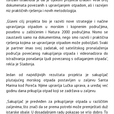
dokumenata povezanih s upravljanjem otpadom, ali i razvijen
niz praktičnih rješenja i novih metodologija.
„Glavni cilj projekta bio je razviti nove strategije i načine
upravljanja otpadom u morskim i kopnenim područjima,
posebno u zaštićenim i Natura 2000 područjima. Nismo se
zaustavili samo na dokumentima, nego smo razvili i praktična
rješenja kojima se upravljanje otpadom može poboljšati. Svaki
je partner imao svoj zadatak, od satelitskog pronalaženja
područja povećanog nakupljanja otpada i videonadzora do
istraživanja ponašanja ljudi povezanog s odlaganjem otpada“,
rekla je Sladonja.
Jedan od najvidljivijih rezultata projekta je sakupljač
plutajućeg morskog otpada postavljen u zaljevu Santa
Marina kod Poreča. Njime upravlja Lučka uprava, a uređaj već
godinu dana prikuplja otpad koji se zadržava u zaljevu.
„Sakupljač je predviđen za prikupljanje otpada u različitim
zaljevima, što znači da se prema potrebi može premještati duž
istarske obale. U dosadašnjem radu pokazao se vrlo dobro. To