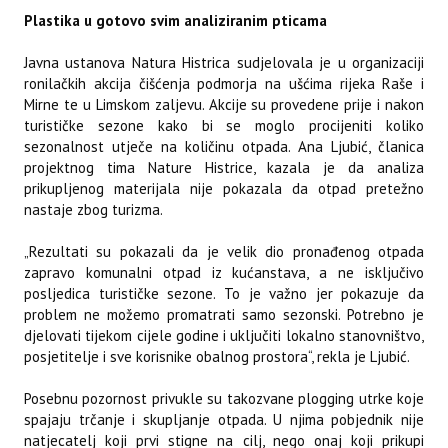
Plastika u gotovo svim analiziranim pticama
Javna ustanova Natura Histrica sudjelovala je u organizaciji
ronilačkih akcija čišćenja podmorja na ušćima rijeka Raše i
Mirne te u Limskom zaljevu. Akcije su provedene prije i nakon
turističke sezone kako bi se moglo procijeniti koliko
sezonalnost utječe na količinu otpada. Ana Ljubić, članica
projektnog tima Nature Histrice, kazala je da analiza
prikupljenog materijala nije pokazala da otpad pretežno
nastaje zbog turizma.
„Rezultati su pokazali da je velik dio pronađenog otpada
zapravo komunalni otpad iz kućanstava, a ne isključivo
posljedica turističke sezone. To je važno jer pokazuje da
problem ne možemo promatrati samo sezonski. Potrebno je
djelovati tijekom cijele godine i uključiti lokalno stanovništvo,
posjetitelje i sve korisnike obalnog prostora“, rekla je Ljubić.
Posebnu pozornost privukle su takozvane plogging utrke koje
spajaju trčanje i skupljanje otpada. U njima pobjednik nije
natjecatelj koji prvi stigne na cilj, nego onaj koji prikupi