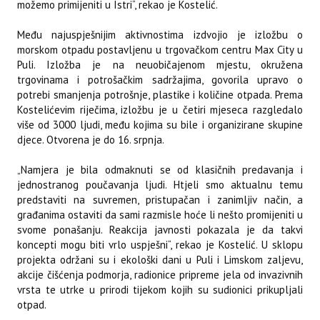
možemo primijeniti u Istri“, rekao je Kostelić.
Među najuspješnijim aktivnostima izdvojio je izložbu o
morskom otpadu postavljenu u trgovačkom centru Max City u
Puli. Izložba je na neuobičajenom mjestu, okružena
trgovinama i potrošačkim sadržajima, govorila upravo o
potrebi smanjenja potrošnje, plastike i količine otpada. Prema
Kostelićevim riječima, izložbu je u četiri mjeseca razgledalo
više od 3000 ljudi, među kojima su bile i organizirane skupine
djece. Otvorena je do 16. srpnja.
„Namjera je bila odmaknuti se od klasičnih predavanja i
jednostranog poučavanja ljudi. Htjeli smo aktualnu temu
predstaviti na suvremen, pristupačan i zanimljiv način, a
građanima ostaviti da sami razmisle hoće li nešto promijeniti u
svome ponašanju. Reakcija javnosti pokazala je da takvi
koncepti mogu biti vrlo uspješni“, rekao je Kostelić. U sklopu
projekta održani su i ekološki dani u Puli i Limskom zaljevu,
akcije čišćenja podmorja, radionice pripreme jela od invazivnih
vrsta te utrke u prirodi tijekom kojih su sudionici prikupljali
otpad.