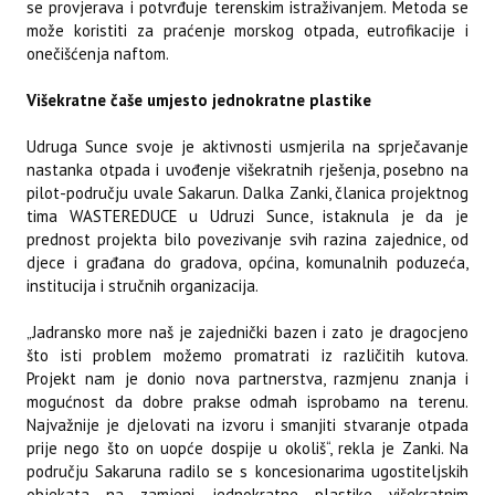
se provjerava i potvrđuje terenskim istraživanjem. Metoda se
može koristiti za praćenje morskog otpada, eutrofikacije i
onečišćenja naftom.
Višekratne čaše umjesto jednokratne plastike
Udruga Sunce svoje je aktivnosti usmjerila na sprječavanje
nastanka otpada i uvođenje višekratnih rješenja, posebno na
pilot-području uvale Sakarun. Dalka Zanki, članica projektnog
tima WASTEREDUCE u Udruzi Sunce, istaknula je da je
prednost projekta bilo povezivanje svih razina zajednice, od
djece i građana do gradova, općina, komunalnih poduzeća,
institucija i stručnih organizacija.
„Jadransko more naš je zajednički bazen i zato je dragocjeno
što isti problem možemo promatrati iz različitih kutova.
Projekt nam je donio nova partnerstva, razmjenu znanja i
mogućnost da dobre prakse odmah isprobamo na terenu.
Najvažnije je djelovati na izvoru i smanjiti stvaranje otpada
prije nego što on uopće dospije u okoliš“, rekla je Zanki. Na
području Sakaruna radilo se s koncesionarima ugostiteljskih
objekata na zamjeni jednokratne plastike višekratnim