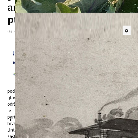
analiziranih morskih
ptica
03 Srpanj 2026
Hitova: 834
Kako učinkovitije
spriječiti nastanak
otpada, pratiti
njegovo kretanje i
smanjiti njegove
posljedice u
zaštićenim
područjima i područjima ekološke mreže Natura 2000, bile su
glavne teme završne konferencije projekta WASTEREDUCE,
održane u četvrtak u Hotelu Dijamant u Poreču. Konferenciju
je organizirao Institut za poljoprivredu i turizam, vodeći
partner projekta koji je tijekom dvije i pol godine okupio osam
hrvatskih i talijanskih partnera. Projekt punog naziva
„Integrirane strategije i rješenja za smanjenje otpada u
zaštićenim i Natura 2000 područjima“ provodi se u okviru