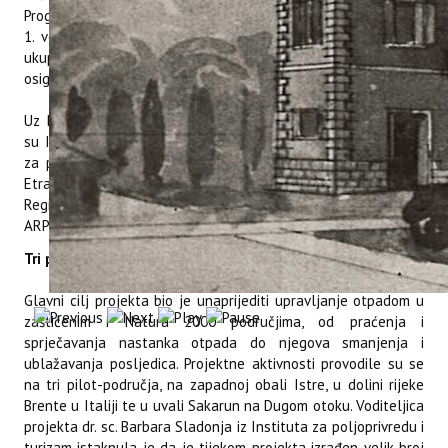
Programa Interreg Italija – Hrvatska 2021. – 2027. Započeo je
1. veljače 2024., a završava 31. srpnja ove godine. Njegova
ukupna vrijednost iznosi 1.657.742 eura, od čega je 80 posto
osigurano iz Europskog fonda za regionalni razvoj.
Uz Institut za poljoprivredu i turizam, u projektu sudjelovali
su Istarska županija, Javna ustanova Natura Histrica, Udruga
za prirodu, okoliš i održivi razvoj Sunce, Sveučilište u Trstu,
Etra SpA Società Benefit, ETIFOR Srl Società Benefit te
Regionalna agencija za zaštitu okoliša i prevenciju Veneta
ARPAV.
Tri pilot-područja
Glavni cilj projekta bio je unaprijediti upravljanje otpadom u
zaštićenim i Natura 2000 područjima, od praćenja i
sprječavanja nastanka otpada do njegova smanjenja i
ublažavanja posljedica. Projektne aktivnosti provodile su se
na tri pilot-područja, na zapadnoj obali Istre, u dolini rijeke
Brente u Italiji te u uvali Sakarun na Dugom otoku. Voditeljica
projekta dr. sc. Barbara Sladonja iz Instituta za poljoprivredu i
turizam istaknula je da je tijekom projekta izrađen velik broj