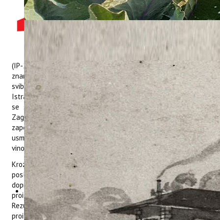
S ponosom objavljujemo
početak provedbe projekta
„Promjene u sastavu grožđa i
vina uzrokovane opeklinama
bobica – SUNGRAPEADAPT”
(IP-2025-02-1823), financiranog od Hrvatske zaklade za
znanost. Inicijalni radni sastanak projekta održan je 22.
svibnja 2026. godine u Institutu za poljoprivredu i turizam.
Istraživački tim, pod vodstvom dr. sc. Marijana Bubole, sastao
se sa suradnicima s Agronomskog fakulteta Sveučilišta u
Zagrebu i Sveučilišta u Udinama iz Italije. Time je službeno
započela trogodišnja međunarodna znanstvena suradnja
usmjerena na jedan od sve izraženijih izazova suvremenog
vinogradarstva – pojavu opeklina na bobicama grožđa.
Kroz interdisciplinarni pristup projekt će istražiti uzroke i
posljedice opeklina bobica na sastav grožđa i vina te
doprinijeti razvoju strategija prilagodbe vinogradarske
proizvodnje uvjetima sve izraženijih klimatskih promjena.
Rezultati projekta očekuju se kao važan doprinos održivoj
proizvodnji grožđa i očuvanju kakvoće vina u promjenjivim