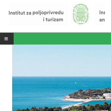
Open menu
Vijesti
Riječ ravnatelja
O Institutu
Povijest Instituta
Organizacija
Zavod za poljoprivredu i prehranu
Zavod za ekonomiku i razvoj poljoprivrede
Zavod za turizam
Pokusno poljoprivredno imanje
Zaposlenici
Euraxess