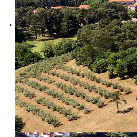
Misija i vizija
Upravno Vijeće
Rad Upravnog vijeća
Znanstveno Vijeće
Rad Znanstvenog vijeća
Etičko povjerenstvo
Etički kodeks
Financiranje
Proračun
Potpore
PROGRAMSKO FINANCIRANJE
Izvještavanje po uredbi
Projekti Instituta
Dialogue4Tourism
REVIVE
WASTEREDUCE
MITOMED+
WINTERMED
CASTWATER
INHERIT
CONSUMLESS PLUS