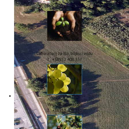
IstraOILFest
ARHIVA PROJEKATA
IstraECOinclusive
Izdavačka djelatnost
Izbor u znanstvena zvanja
Dokumenti
Statut
Strategija
Laboratorij za tlo, biljku i vodu
CIP
T: +38552 408 337
Pravo na pristup informacijama
Zaštita osobnih podataka
Godišnji izvještaj
Javna nabava
Natječaji za radna mjesta
Zakonodavni okvir
Akti Instituta
Vinarski laboratorij
Linkovi
T: +38552 408 331
Kontakt
webmail
Popularizacija znanosti