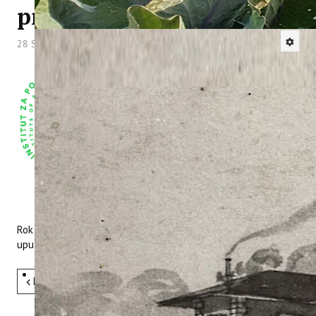
praćenje okolišnih uvjeta
28 Svibanj 2026
Hitova: 242
Instiitut za poljoprivredu i turizam objavljuje
Poziv na dostavu ponuda putem projekta
HRZZ IP-2025-02-1823, Promjene u sastavu
grožđa i vina uzrokovane opeklinama bobica
(SUNGRAPEADAPT)
Dokumentacija za dostavu ponuda za
predmet nabave:
Digitalna
agrometeorološka stanica sa senzorima za praćenje
okolišnih uvjeta
Rok za dostavu ponuda je 03.06.2026. u 12,00 sati, sukladno
uputama u prilogu ovog poziva.
Pret
Sljedeće