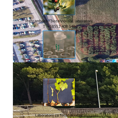
ERASMUS+
HyPro4ST
DIGIAGRI
GreenTea
Prehrambeno - biotehnološki laboratorij
CIRCOLIVE
T: +38552 408 348
Genetički laboratorij
T: +38552 408 336
Laboratorij za fenotipizaciju