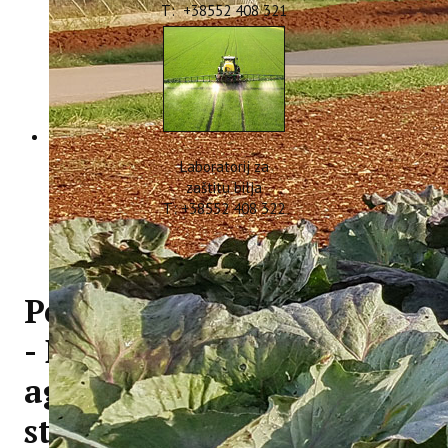
T: +38552 408 321
Laboratorij za
zaštitu bilja
T: +38552 408 322
Poziv na dostavu ponuda
- Digitalna
agrometeorološka
stanica sa senzorima za