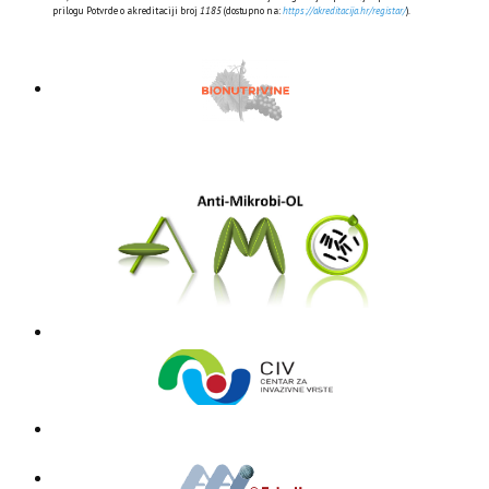
prilogu Potvrde o akreditaciji broj
1185
(dostupno na:
https://akreditacija.hr/registar/
).