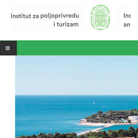
Open menu
Vijesti
Riječ ravnatelja
O Institutu
Povijest Instituta
Organizacija
Zavod za poljoprivredu i prehranu
Zavod za ekonomiku i razvoj poljoprivrede
Zavod za turizam
Pokusno poljoprivredno imanje
Zaposlenici
Euraxess