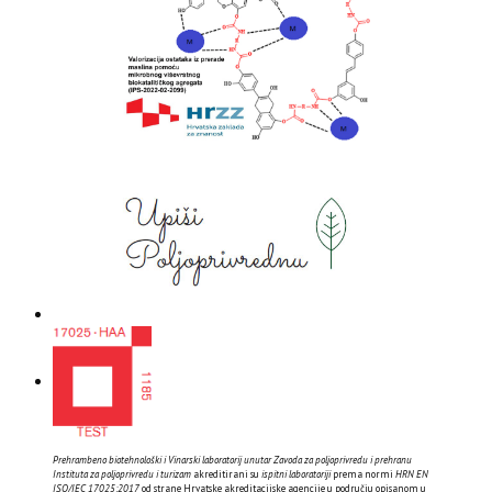
Prehrambeno biotehnološki i Vinarski laboratorij unutar Zavoda za poljoprivredu i prehranu
Instituta za poljoprivredu i turizam
akreditirani su
ispitni laboratoriji
prema normi
HRN EN
ISO/IEC 17025:2017
od strane Hrvatske akreditacijske agencije u području opisanom u