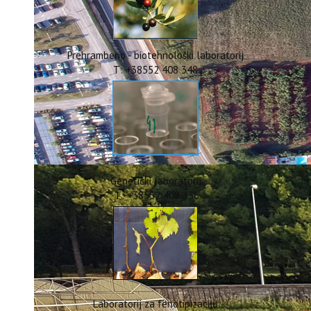
ERASMUS+
HyPro4ST
DIGIAGRI
GreenTea
Prehrambeno - biotehnološki laboratorij
CIRCOLIVE
T: +38552 408 348
Genetički laboratorij
T: +38552 408 336
Laboratorij za fenotipizaciju