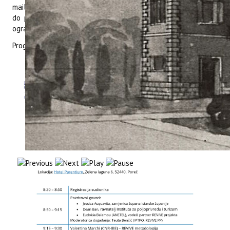
mail adresu:
teuta@iptpo.hr
ili
adriana@iptpo.hr
) najkasnije
do petka, 22. svibnja 2026., s obzirom na to da su mjesta
ograničena.
Program događanja dostupan je u nastavku: