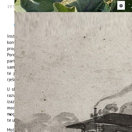
19 Svibanj 2026
Hitova: 417
Institut za poljoprivredu i turizam poziva na završnu
konferenciju projekta
REVIVE
, koji se provodi u sklopu
programa Interreg Euro-MED. Konferencija će se održati u
Poreču, 27. svibnja 2026. godine te će okupiti projektne
partnere, predstavnike institucija, jedinica lokalne
samouprave i razvojnih agencija s ciljem razmjene iskustava
te predstavljanja inovativnih poslovnih modela i digitalnih
rješenja razvijenih za pilot područja projekta REVIVE.
U sklopu programa održat će se prezentacija metodologije
razvijene u okviru projekta REVIVE, panel rasprava o
izazovima provedbe digitalnih rješenja i inovativnih poslovnih
modela u unutarnjim područjima Mediterana, kao i rasprava o
mogućnostima prijenosa razvijenih rješenja na druga područja
te ulozi lokalnih samouprava u tom procesu.
Molimo Vas da svoj dolazak potvrdite putem e-maila (na e-