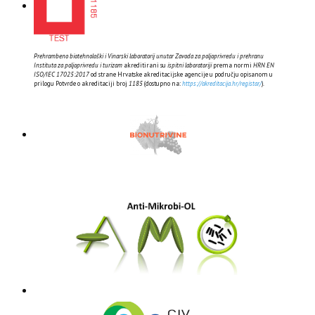
Prehrambeno biotehnološki i Vinarski laboratorij unutar Zavoda za poljoprivredu i prehranu
Instituta za poljoprivredu i turizam
akreditirani su
ispitni laboratoriji
prema normi
HRN EN
ISO/IEC 17025:2017
od strane Hrvatske akreditacijske agencije u području opisanom u
prilogu Potvrde o akreditaciji broj
1185
(dostupno na:
https://akreditacija.hr/registar/
).