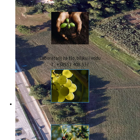
IstraOILFest
ARHIVA PROJEKATA
IstraECOinclusive
Izdavačka djelatnost
Izbor u znanstvena zvanja
Dokumenti
Statut
Strategija
Laboratorij za tlo, biljku i vodu
CIP
T: +38552 408 337
Pravo na pristup informacijama
Zaštita osobnih podataka
Godišnji izvještaj
Javna nabava
Natječaji za radna mjesta
Zakonodavni okvir
Akti Instituta
Vinarski laboratorij
Linkovi
T: +38552 408 331
Kontakt
webmail
Popularizacija znanosti