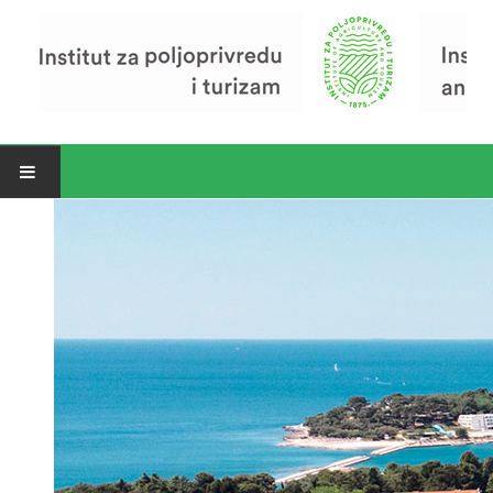
Open menu
Vijesti
Riječ ravnatelja
O Institutu
Povijest Instituta
Organizacija
Zavod za poljoprivredu i prehranu
Zavod za ekonomiku i razvoj poljoprivrede
Zavod za turizam
Pokusno poljoprivredno imanje
Zaposlenici
Euraxess