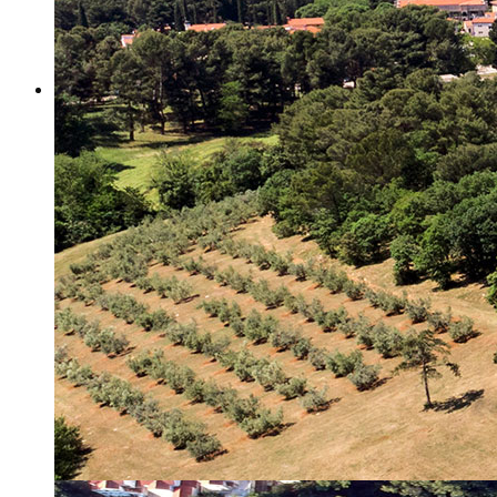
Misija i vizija
Upravno Vijeće
Rad Upravnog vijeća
Znanstveno Vijeće
Rad Znanstvenog vijeća
Etičko povjerenstvo
Etički kodeks
Financiranje
Proračun
Potpore
PROGRAMSKO FINANCIRANJE
Izvještavanje po uredbi
Projekti Instituta
Dialogue4Tourism
REVIVE
WASTEREDUCE
MITOMED+
WINTERMED
CASTWATER
INHERIT
CONSUMLESS PLUS