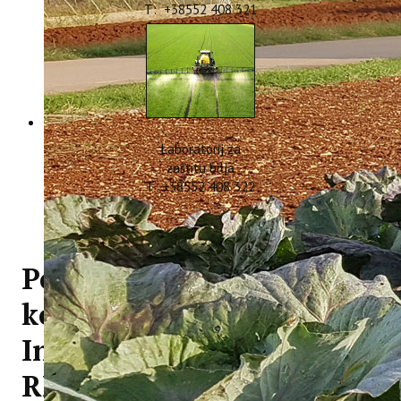
T: +38552 408 321
Laboratorij za
zaštitu bilja
T: +38552 408 322
Poziv na završnu
konferenciju projekta
Interreg Euro-MED
REVIVE