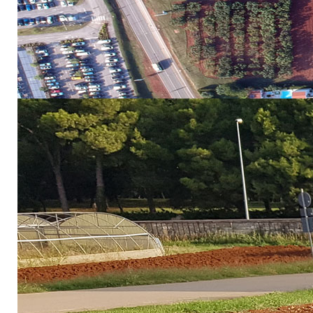
mr.sc. Ninoslav Luk
dr.sc. Ana Čehić Marić
dr.sc. Smiljana Goreta Ban
dr.sc. Dean Ban
dr.sc. Milan Oplanić
Ukupni proračun projekta
: 1.417.856,00 € (IPTPO 149
Interreg Slovenija - Hrvatska
Sažetak projekta:
Zajednički izazov programskog područja, koji rješavamo
turizam, koji dominira Istrom, predstavlja prijetnju pr
obalnim područjima već negativno utječe na kvalitetu
održivost u turizmu. Nedostatak radne snage, posebice 
izrazi socijalna uključenost ili samo uključenost koris
upravljanje neiskorištena je prilika koja zahtijeva poj
Opći cilj projekta je uspostaviti novu prekograničnu odr
i materijalnih resursa za dugoročno povećanje broja di
svijesti, vremenu i prostoru na području nove destinaci