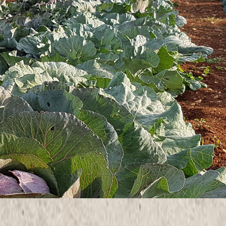
kogranične održive inkluzivne turističke destinacije
održivim i inkluzivnim standardima,
ive i učinkovito promovirati novu destinaciju.
kcijski plan, (1.2) Prekogranični konzorcij - partnerstvo
luzivna destinacija IstraECOinclusive, (3.1) zajednički
ički organiziran završni javni prekogranični događaj s
st i stanovnici). Posebna ciljna skupina bit će osobe s
 veznih staza i sl.).
i Centar Sonček (Elerji) sa suosnivačima prekograničnog
stupom postići će se učinkovito podizanje svijesti i
kograničnog turizma, prema načelu 14 skupova kriterija
nanjem i iskustvom u zelenoj tranziciji, certificiranju
kim partnerima i dionicima u turizmu prenijeti znanja o
Projektni partneri dolaze iz različitih sektora pa će se
rima u njihovim područjima stručnosti. Prekograničnu