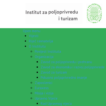
Open menu
Vijesti
Riječ ravnatelja
O Institutu
Povijest Instituta
Organizacija
Zavod za poljoprivredu i prehranu
Zavod za ekonomiku i razvoj poljoprivrede
Zavod za turizam
Pokusno poljoprivredno imanje
Zaposlenici
Euraxess
Misija i vizija
Upravno Vijeće
Rad Upravnog vijeća