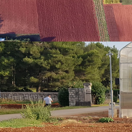
.058,00 €)
 kroz prekograničnu suradnju u projektu, je nizak stupanj razvoja od
opadanju regije i turističke industrije. Prednjači masovni turizam koji 
 života. Također je vrijedno spomenuti nedostatak prekogranične sura
u ruralnim područjima, dodatno otežava održivo restrukturiranje sekt
tit će se naizmjenično) starijih osoba i osoba s invaliditetom također o
ačanu prekograničnu suradnju.
živu inkluzivnu turističku destinaciju IstraECOinclusive za razvoj ljud
onika u turizmu i osoba iz ranjivih skupina koji će implementirati pri
je.