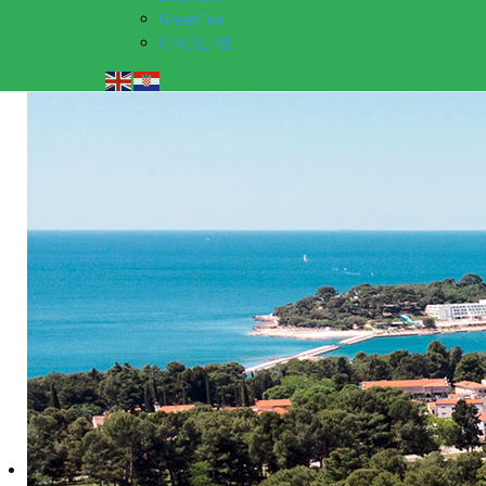
GreenTea
CIRCOLIVE