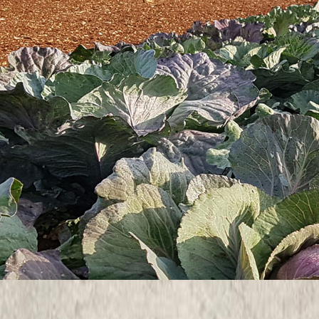
ariti kroz 3 radna paketa. 1. stručno osposobiti voditelje nove pre
ciju, s naglaskom na socijalnu uključivost u turizmu,
Oinclusive kao primjer dobre prakse unaprjeđenja turističkih sadržaja s 
raničnom održivom inkluzivnom turističkom destinacijom IstraECOinclus
a nove prekogranične održive inkluzivne destinacije IstraECOinclusive i a
, (2.1) Uspostavljena i pilot testirana nova prekogranična održiva ink
kluzivnom turističkom destinacijom IstraECOinclusive, i (3.2) zajedn
trane granice i dionici (posjetitelji, lokalne zajednice, stručna javno
ćini (turistički ponuditelji – npr. Sonček) i gosti (posjetitelji poligona i
 u povezivanju nositelja destinacije – poligona ZEC Kontija (Vrsar) 
enske Istre kroz koje prolazi spojna staza Parenzana. Ovakvim pri
o zajedno u projektu počnu graditi koncept održivog i inkluzivnog pre
ektu. Partneri iz slovenskog dijela Istre doprinijet će partnerstvu z
 invaliditetom i interpretaciji baštine. Hrvatski partneri će slovens
proizvoda i događanja, osposobljavanju specifičnih ciljnih skupina itd. 
ucionalna povezanost, što će biti od dugoročne koristi svim partne
usive - partnerstvo 7 PP-a i općin uz Parenzanu.