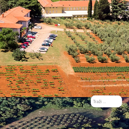
Traži
...