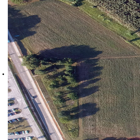
Ažurirano: 19 Svibanj 2026
Naziv projekta: Razvoj nove prekogranične održive i
AKRONIM:
IstraECOinclusive
Trajanje projekta:
30 mjeseci
Vremenski period:
01. ožujak 2026. - 30. rujan 2028.
Partnerske institucije:
Vodeći partner na projektu:
Znanstvenoraziskovaln
Sonček – Zveza društev za cerebralno paralizo Slov
TURIST - Inštitut za odgovorni turizem
Istarska županija (odjel za turizam)
Institut za poljoprivredu i turizam
Općina Vrsar-Orsera
Turistička zajednica općine Vrsar
Voditeljica projekta u Institutu
: dr.sc. Ana Težak Dam
Suradnici na projektu u Institutu: