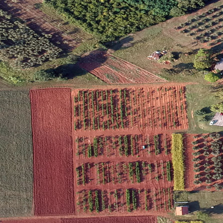
nkluzivne turističke destinacije IstraECOinclusive
i center Slovenske akademije znanosti in umetnosti
enije, so.p.
ijanić