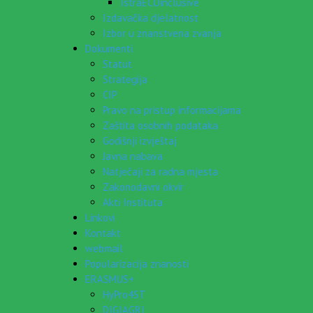
IstraECOinclusive
Izdavačka djelatnost
Izbor u znanstvena zvanja
Dokumenti
Statut
Strategija
CIP
Pravo na pristup informacijama
Zaštita osobnih podataka
Godišnji izvještaj
Javna nabava
Natječaji za radna mjesta
Zakonodavni okvir
Akti Instituta
Linkovi
Kontakt
webmail
Popularizacija znanosti
ERASMUS+
HyPro4ST
DIGIAGRI