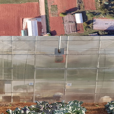
rživog turizma s obje strane granice u Istri. Neodrživi
ima negativne posljedice na prirodu i društvo, a u nekim
dnje i osposobljenosti dionika za zelenu tranziciju i
ora. Socijalna uključenost (u ostatku projektne prijave
staje važan izazov. Digitalizacija turizma za zajedničko
skih kapaciteta (znanja, vještina, sposobnosti, iskustva)
ncipe održivosti i socijalne uključenosti bez granica u