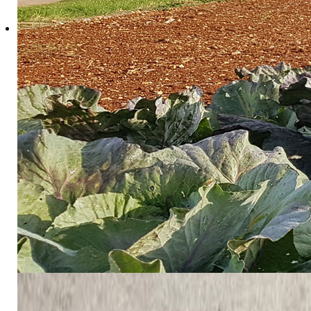
Postavili smo si 3 specifična cilja, koja ćemo ostv
IstraECOinclusive za održivo poslovanje i zelenu tranzi
2. cjelovito uspostaviti i testirati destinaciju IstraEC
3. implementirati model zajedničkog upravljanja prekog
Glavni rezultati projekta bit će (1.1) Strategija razvoj
za razvoj i upravljanje destinacijom IstraECOinclusive
razvijen Model upravljanja prekograničnom održivom in
izračunom ugljičnog otiska.
Korist će imati pružatelji turističkih usluga s obje s
invaliditetom, koje će od projekta imati koristi i kao doma
Ključna novina bit će inovativni prekogranični pristup
konzorcija, tj. općine hrvatske Istre i općine slov
osposobljavanje svih onih kojima je stalo da dugoročn
održivosti (u daljnjem tekstu 14K) postavljenih u proj
međunarodnim oznakama održivosti, uključivanju osoba s
upravljanju kulturnom baštinom, promicanju turističkih 
uspostavom partnerstva ojačati prekogranična instit
dugoročnu održivost osigurat će konzorcij IstraECOincl