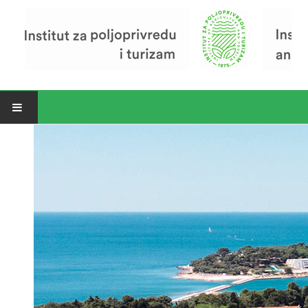
Open menu
Vijesti
Riječ ravnatelja
O Institutu
Povijest Instituta
Organizacija
Zavod za poljoprivredu i prehranu
Zavod za ekonomiku i razvoj poljoprivrede
Zavod za turizam
Pokusno poljoprivredno imanje
Zaposlenici
Euraxess