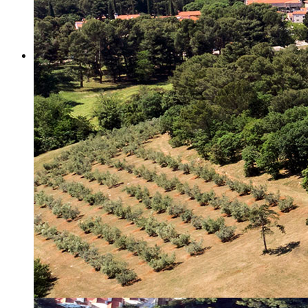
Misija i vizija
Upravno Vijeće
Rad Upravnog vijeća
Znanstveno Vijeće
Rad Znanstvenog vijeća
Etičko povjerenstvo
Etički kodeks
Financiranje
Proračun
Potpore
PROGRAMSKO FINANCIRANJE
Izvještavanje po uredbi
Projekti Instituta
Dialogue4Tourism
REVIVE
WASTEREDUCE
MITOMED+
WINTERMED
CASTWATER
INHERIT
CONSUMLESS PLUS