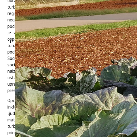
održivog turizma s obje strane granice u Istri. Neodrživi
turizam, koji dominira Istrom, predstavlja prijetnju propadanju
regije i turističke industrije. Prednjači masovni turizam koji ima
negativne posljedice na prirodu i društvo, a u nekim obalnim
područjima već negativno utječe na kvalitetu života. Također
je vrijedno spomenuti nedostatak prekogranične suradnje i
osposobljenosti dionika za zelenu tranziciju i održivost u
turizmu. Nedostatak radne snage, posebice u ruralnim
područjima, dodatno otežava održivo restrukturiranje sektora.
Socijalna uključenost (u ostatku projektne prijave izrazi
socijalna uključenost ili samo uključenost koristit će se
naizmjenično) starijih osoba i osoba s invaliditetom također
ostaje važan izazov. Digitalizacija turizma za zajedničko
upravljanje neiskorištena je prilika koja zahtijeva pojačanu
prekograničnu suradnju.
Opći cilj projekta je uspostaviti novu prekograničnu održivu
inkluzivnu turističku destinaciju IstraECOinclusive za razvoj
ljudskih kapaciteta (znanja, vještina, sposobnosti, iskustva) i
materijalnih resursa za dugoročno povećanje broja dionika u
turizmu i osoba iz ranjivih skupina koji će implementirati
principe održivosti i socijalne uključenosti bez granica u