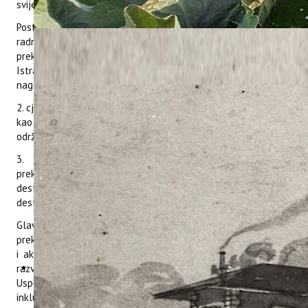
svijesti, vremenu i prostoru na području nove destinacije.
Postavili smo si 3 specifična cilja, koja ćemo ostvariti kroz 3
radna paketa. 1. stručno osposobiti voditelje nove
prekogranične održive inkluzivne turističke destinacije
IstraECOinclusive za održivo poslovanje i zelenu tranziciju, s
naglaskom na socijalnu uključivost u turizmu,
2. cjelovito uspostaviti i testirati destinaciju IstraECOinclusive
kao primjer dobre prakse unaprjeđenja turističkih sadržaja s
održivim i inkluzivnim standardima,
3. implementirati model zajedničkog upravljanja
prekograničnom održivom inkluzivnom turističkom
destinacijom IstraECOinclusive i učinkovito promovirati novu
destinaciju.
Glavni rezultati projekta bit će (1.1) Strategija razvoja nove
prekogranične održive inkluzivne destinacije IstraECOinclusive
i akcijski plan, (1.2) Prekogranični konzorcij - partnerstvo za
razvoj i upravljanje destinacijom IstraECOinclusive, (2.1)
Uspostavljena i pilot testirana nova prekogranična održiva
inkluzivna destinacija IstraECOinclusive, (3.1) zajednički