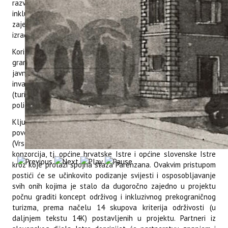
razvijen Model upravljanja prekograničnom održivom
inkluzivnom turističkom destinacijom IstraECOinclusive, i (3.2)
zajednički organiziran završni javni prekogranični događaj s
izračunom ugljičnog otiska.
Korist će imati pružatelji turističkih usluga s obje strane
granice i dionici (posjetitelji, lokalne zajednice, stručna
javnost i stanovnici). Posebna ciljna skupina bit će osobe s
invaliditetom, koje će od projekta imati koristi i kao domaćini
(turistički ponuditelji – npr. Sonček) i gosti (posjetitelji
poligona i veznih staza i sl.).
Ključna novina bit će inovativni prekogranični pristup u
povezivanju nositelja destinacije – poligona ZEC Kontija
(Vrsar) i Centar Sonček (Elerji) sa suosnivačima prekograničnog
konzorcija, tj. općine hrvatske Istre i općine slovenske Istre
kroz koje prolazi spojna staza Parenzana. Ovakvim pristupom
postići će se učinkovito podizanje svijesti i osposobljavanje
svih onih kojima je stalo da dugoročno zajedno u projektu
počnu graditi koncept održivog i inkluzivnog prekograničnog
turizma, prema načelu 14 skupova kriterija održivosti (u
daljnjem tekstu 14K) postavljenih u projektu. Partneri iz