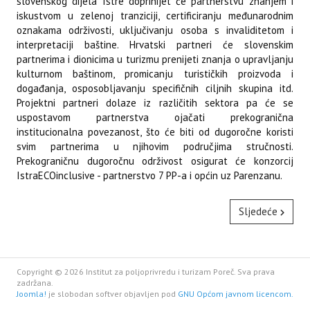
slovenskog dijela Istre doprinijet će partnerstvu znanjem i
iskustvom u zelenoj tranziciji, certificiranju međunarodnim
oznakama održivosti, uključivanju osoba s invaliditetom i
interpretaciji baštine. Hrvatski partneri će slovenskim
partnerima i dionicima u turizmu prenijeti znanja o upravljanju
kulturnom baštinom, promicanju turističkih proizvoda i
događanja, osposobljavanju specifičnih ciljnih skupina itd.
Projektni partneri dolaze iz različitih sektora pa će se
uspostavom partnerstva ojačati prekogranična
institucionalna povezanost, što će biti od dugoročne koristi
svim partnerima u njihovim područjima stručnosti.
Prekograničnu dugoročnu održivost osigurat će konzorcij
IstraECOinclusive - partnerstvo 7 PP-a i općin uz Parenzanu.
Sljedeće
Copyright © 2026 Institut za poljoprivredu i turizam Poreč. Sva prava
zadržana.
Joomla!
je slobodan softver objavljen pod
GNU Općom javnom licencom.