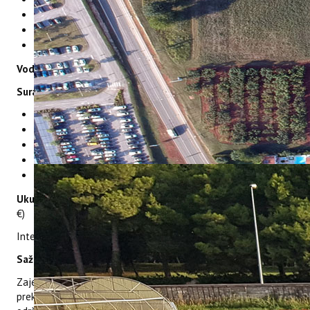
ERASMUS+
Institut za poljoprivredu i turizam
HyPro4ST
Općina Vrsar-Orsera
DIGIAGRI
Turistička zajednica općine Vrsar
GreenTea
Voditeljica projekta u Institutu
CIRCOLIVE
: dr.sc. Ana Težak Damijanić
Suradnici na projektu u Institutu:
mr.sc. Ninoslav Luk
dr.sc. Ana Čehić Marić
dr.sc. Smiljana Goreta Ban
dr.sc. Dean Ban
dr.sc. Milan Oplanić
Ukupni proračun projekta
: 1.417.856,00 € (IPTPO 149.058,00
€)
Interreg Slovenija - Hrvatska
Sažetak projekta:
Zajednički izazov programskog područja, koji rješavamo kroz
prekograničnu suradnju u projektu, je nizak stupanj razvoja