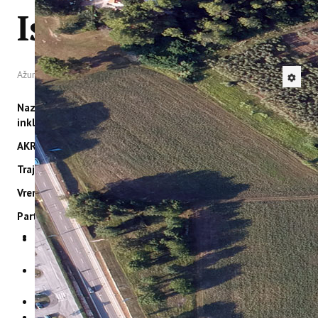
IstraECOinclusive
IstraOILFest
ARHIVA PROJEKATA
IstraECOinclusive
Izdavačka djelatnost
Ažurirano: 19 Svibanj 2026
Izbor u znanstvena zvanja
Dokumenti
Naziv projekta: Razvoj nove prekogranične održive
Statut
inkluzivne turističke destinacije IstraECOinclusive
Strategija
CIP
AKRONIM:
IstraECOinclusive
Pravo na pristup informacijama
Trajanje projekta:
30 mjeseci
Zaštita osobnih podataka
Godišnji izvještaj
Vremenski period:
01. ožujak 2026. - 30. rujan 2028.
Javna nabava
Partnerske institucije:
Natječaji za radna mjesta
Zakonodavni okvir
Vodeći partner na projektu:
Znanstvenoraziskovalni
Akti Instituta
center Slovenske akademije znanosti in umetnosti
Linkovi
Sonček – Zveza društev za cerebralno paralizo Slovenije,
Kontakt
so.p.
webmail
TURIST - Inštitut za odgovorni turizem
Popularizacija znanosti
Istarska županija (odjel za turizam)