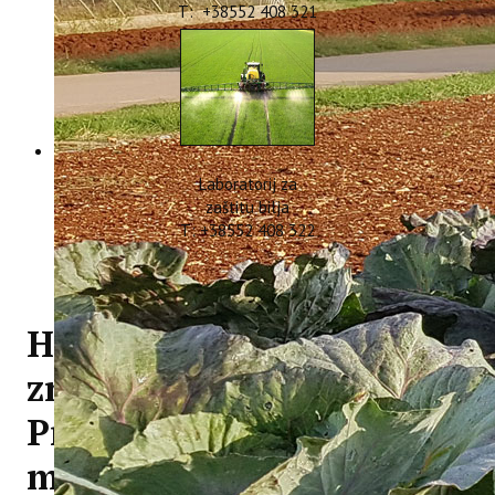
T: +38552 408 321
Laboratorij za
zaštitu bilja
T: +38552 408 322
Hrvatska zaklada za
znanost i MOBDOK
Projekti – Ivan Dlačić
mag. ing. agr.