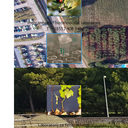
ERASMUS+
HyPro4ST
DIGIAGRI
GreenTea
Prehrambeno - biotehnološki laboratorij
CIRCOLIVE
T: +38552 408 348
Genetički laboratorij
T: +38552 408 336
Laboratorij za fenotipizaciju