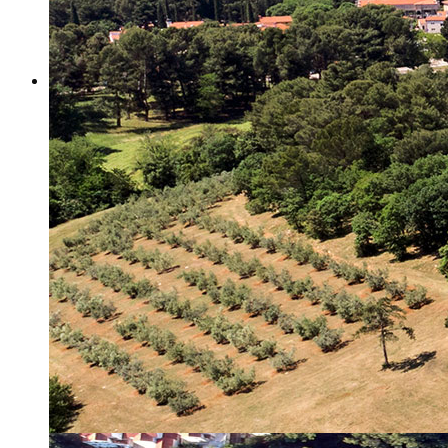
Misija i vizija
Upravno Vijeće
Rad Upravnog vijeća
Znanstveno Vijeće
Rad Znanstvenog vijeća
Etičko povjerenstvo
Etički kodeks
Financiranje
Proračun
Potpore
PROGRAMSKO FINANCIRANJE
Izvještavanje po uredbi
Projekti Instituta
Dialogue4Tourism
REVIVE
WASTEREDUCE
MITOMED+
WINTERMED
CASTWATER
INHERIT
CONSUMLESS PLUS