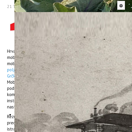
21 Travanj 2026
Hitova: 285
Naš doktorand Ivan Dlačić
mag. ing. agr., po povratku s
HRZZ projekta odlazne
mobilnosti asistenata
(MOBDOK-2023), dao intervju
Hrvatskoj zakladi za znanost. U okviru projekta Odlazna
mobilnost asistenata, Ivan Dlačić proveo je istraživačku
mobilnost na
Institutu za tlo i vodne resurse Helenske
poljoprivredne organizacije „DEMETER” u Thermi (Solun),
Grčka
, u razdoblju od 30. kolovoza 2025. do 1. ožujka 2026.
Mobilnost se nadovezala na njegovo doktorsko istraživanje iz
područja održivog maslinarstva i primjene biostimulatora u
komercijalnom nasadu masline sorte ‘Chalkidiki’. Mentor na
instituciji domaćinu bio je dr. Theocharis Chatzistathis. U
nastavku na poveznici pročitajte navedeni
INTERVJU
Rezultati koje je asistent Ivan Dlačić ostvario svojim radom
predstavljaju vrijedan doprinos razumijevanju zanimljivih
istraživanja koja su dio njegove buduće doktorske disertacije.