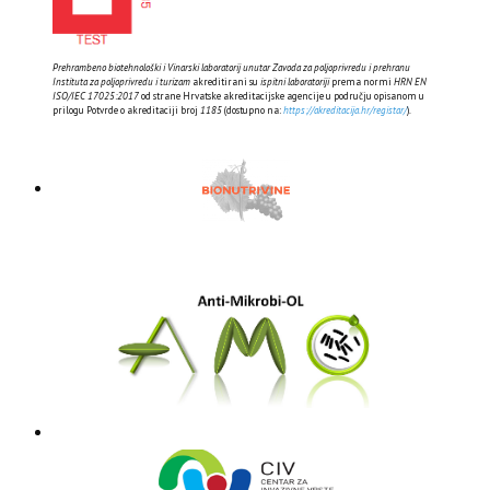
Prehrambeno biotehnološki i Vinarski laboratorij unutar Zavoda za poljoprivredu i prehranu
Instituta za poljoprivredu i turizam
akreditirani su
ispitni laboratoriji
prema normi
HRN EN
ISO/IEC 17025:2017
od strane Hrvatske akreditacijske agencije u području opisanom u
prilogu Potvrde o akreditaciji broj
1185
(dostupno na:
https://akreditacija.hr/registar/
).