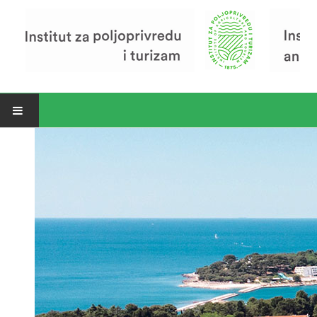
Open menu
Vijesti
Riječ ravnatelja
O Institutu
Povijest Instituta
Organizacija
Zavod za poljoprivredu i prehranu
Zavod za ekonomiku i razvoj poljoprivrede
Zavod za turizam
Pokusno poljoprivredno imanje
Zaposlenici
Euraxess