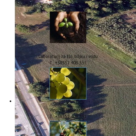
IstraOILFest
ARHIVA PROJEKATA
IstraECOinclusive
Izdavačka djelatnost
Izbor u znanstvena zvanja
Dokumenti
Statut
Strategija
Laboratorij za tlo, biljku i vodu
CIP
T: +38552 408 337
Pravo na pristup informacijama
Zaštita osobnih podataka
Godišnji izvještaj
Javna nabava
Natječaji za radna mjesta
Zakonodavni okvir
Akti Instituta
Vinarski laboratorij
Linkovi
T: +38552 408 331
Kontakt
webmail
Popularizacija znanosti