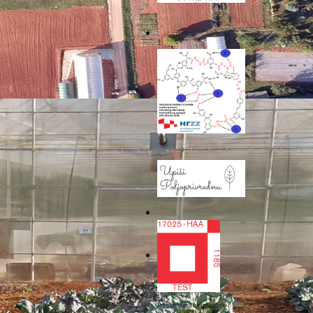
kim društvom. Tijekom
čujući sedam plenarnih
z pet različitih zemalja
izazova u poljoprivredi i
pratnju Jenny Brković i
staknuo snažnu suradnju
za više od 350% u odnosu
vanju autohtonih sorti i
ljoprivrede, šumarstva i
uta.
ć, istaknuo je kako se u
Prehrambeno biotehnološki i
dine uključuju povećanje