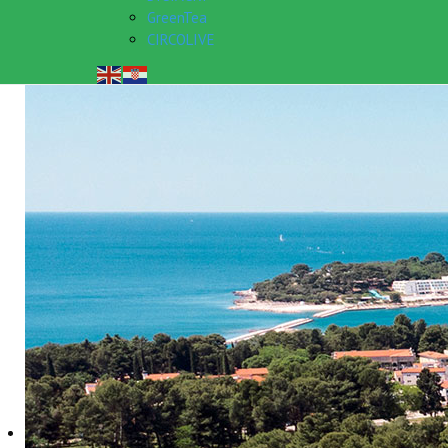
GreenTea
CIRCOLIVE