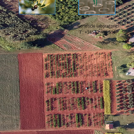
Prehrambeno -
Genetički laboratorij
biotehnološki
T: +38552 408 336
laboratorij
T: +38552 408 348
p "Znanošću do inovacija za 
 turizma"
a 150. obljetnice postojanja, Institut za poljoprivredu i turizam, k
ih institucija u Hrvatskoj, organizirao je znanstveni skup "Znanošću
i turizma". Skup je ostvaren u suradnji s Razredom za prirodne znan