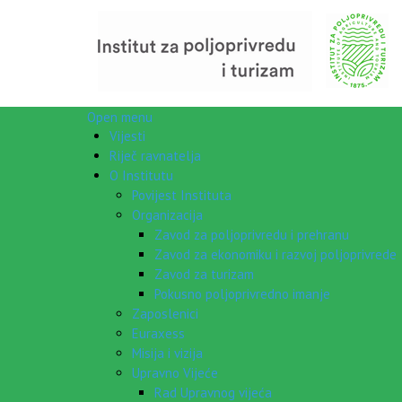
Open menu
Vijesti
Riječ ravnatelja
O Institutu
Povijest Instituta
Organizacija
Zavod za poljoprivredu i prehranu
Zavod za ekonomiku i razvoj poljoprivrede
Zavod za turizam
Pokusno poljoprivredno imanje
Zaposlenici
Euraxess
Misija i vizija
Upravno Vijeće
Rad Upravnog vijeća