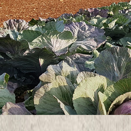
 strateških ciljeva.
rada Poreča, pohvalio je dugogodišnju suradnju Grada i Instituta, 
ve i znanosti.
tvena podrška ključna za postizanje kvalitete lokalnih proizvoda i n
partner znanosti.
deka),
dr. sc. Karolina Brkić Bubola),
rističke zajednice Grada Poreča.