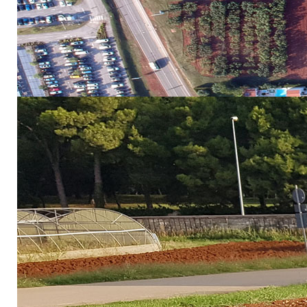
znanosti i umjetnos
dvodnevnog programa p
predavanja, brojne pos
– imali su priliku razmijeniti znanja i dobiti uvid u na
turizmu.
Svečano otvorenje
Skup je svečano otvoren uz glazbeni program Zbora U
violončelista Denisa Brkovića.
U pozdravnom govoru, ravnatelj Instituta dr. sc. Dea
Instituta s lokalnom zajednicom, gospodarstvom i proi
na posljednjih deset godina, što omogućuje nova ulaganj
Podrška iz akademske i političke zajednice
Akademik Ferdo Bašić, u ime Akademije znanosti i umje
razvoju održivih praksi, istaknuvši njegovu jedinstvenu p
Sandra Zokić, ravnateljica Uprave za poljoprivredno ze
ribarstva, istaknula je visoku razinu znanstvenih rezul
Ravnatelj Uprave za znanost i tehnologiju, kao predstav
posljednjih nekoliko godina u istraživanje i razvoj u