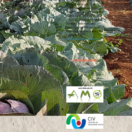
Vinarski laboratorij unutar Zavoda
za poljoprivredu i prehranu
Instituta za poljoprivredu i turizam
akreditirani su
ispitni laboratoriji
kao i zajedničku težnju
prema normi
HRN EN ISO/IEC
17025:2017
od strane Hrvatske
akreditacijske agencije u
području opisanom u prilogu
jihovu konkurentnost na
Potvrde o akreditaciji broj
1185
(dostupno na:
https://akreditacija.hr/registar/
).