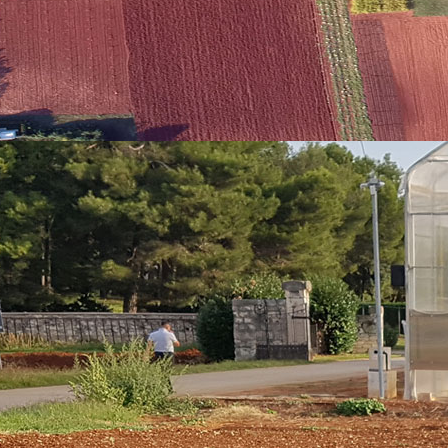
ti, Akademijom poljoprivrednih znanosti te Hrvatskim agronoms
redstavljeno je gotovo 100 znanstveno-istraživačkih radova, uklju
ter prezentacije te predstavljanje projekata. Sudionici – znanstvenici i
čine na koje znanost i inovacije mogu doprinijeti rješavanju suvremenih 
mjetničke škole Poreč, pod ravnanjem Marijane Gulić, uz klavirsku 
n Ban naglasio je važnost održivosti u poljoprivredi i turizmu te i
zvođačima. Zahvaljujući toj suradnji, proračun Instituta porastao je 
a u istraživanje, inovacije i infrastrukturu.
tnosti, pohvalio je ulogu Instituta u znanstvenom razvoju regije, oču
oziciju u Hrvatskoj i Europi.
mljište, biljnu proizvodnju i tržište kao predstavnica Ministarstva po
tata, laboratorijskih kapaciteta i međunarodne prepoznatljivosti Instit
nik Ministarstva znanosti, obrazovanja i mladih, dr. sc. Hrvoje Meštri
 Hrvatskoj uložilo više od milijardu eura, a predviđanja do 2030. go