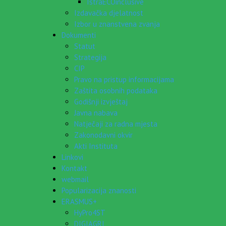
IstraECOinclusive
Izdavačka djelatnost
Izbor u znanstvena zvanja
Dokumenti
Statut
Strategija
CIP
Pravo na pristup informacijama
Zaštita osobnih podataka
Godišnji izvještaj
Javna nabava
Natječaji za radna mjesta
Zakonodavni okvir
Akti Instituta
Linkovi
Kontakt
webmail
Popularizacija znanosti
ERASMUS+
HyPro4ST
DIGIAGRI