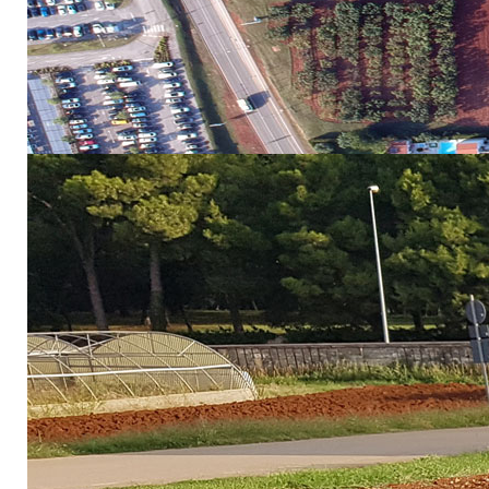
navedenom ovaj dio p
čestica, s gospodarstv
CJENIK USLUGA za utv
Za sve dodatne informacije ili stručne savjete možete
408 333 ili nam možete poslati upit putem e-mail-a n
Pret