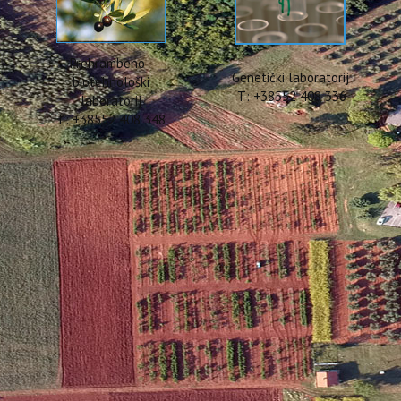
Prehrambeno -
Genetički laboratorij
biotehnološki
T: +38552 408 336
laboratorij
T: +38552 408 348
vrđivanje boniteta tla - Ažur
redu i turizam donio je novi cjenik izrade Elaborata za utvrđivanje
 tržišno procijenjenom vrijednošću posla i s Pravilnikom o mjerilima
P1) i vrijednog obradivog (P2) poljoprivrednog zemljišta NN 151/2013