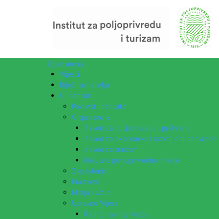
Open menu
Vijesti
Riječ ravnatelja
O Institutu
Povijest Instituta
Organizacija
Zavod za poljoprivredu i prehranu
Zavod za ekonomiku i razvoj poljoprivrede
Zavod za turizam
Pokusno poljoprivredno imanje
Zaposlenici
Euraxess
Misija i vizija
Upravno Vijeće
Rad Upravnog vijeća