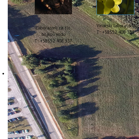
Vinarski laboratorij
Laboratorij za tlo,
T: +38552 408 331
biljku i vodu
T: +38552 408 337
Izrada elaborata za ut
cjenik 2025
17 Siječanj 2025
Hitova: 1118
Institut za poljopriv
usluga usklađena je s
vrijednog obradivog (