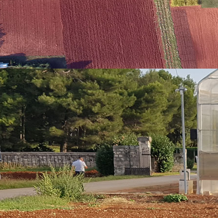
oslovne ponude dodatno pojačava suradnju s fizičkim osobama vl
om te s jedinicama lokalne uprave.
rđivanje boniteta tla - 202
5
 se obratiti
dr.sc. Igoru Palčiću
, a za slanje ponude možete nas kont
a adresu:
ninoslav@iptpo.hr