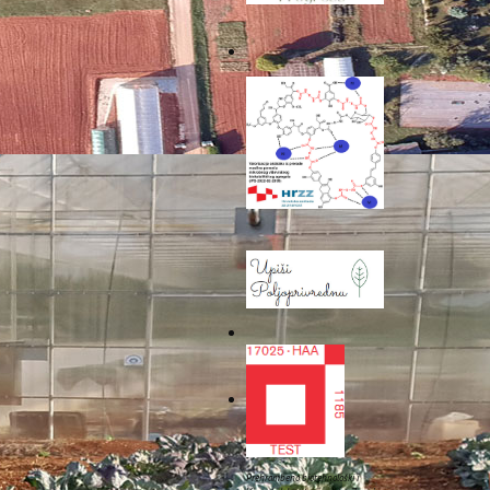
asnicima katastarskih
aktirati na telefon 052
Sljedeće
Prehrambeno biotehnološki i