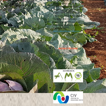
Vinarski laboratorij unutar Zavoda
za poljoprivredu i prehranu
Instituta za poljoprivredu i turizam
akreditirani su
ispitni laboratoriji
prema normi
HRN EN ISO/IEC
17025:2017
od strane Hrvatske
akreditacijske agencije u
području opisanom u prilogu
Potvrde o akreditaciji broj
1185
(dostupno na:
https://akreditacija.hr/registar/
).