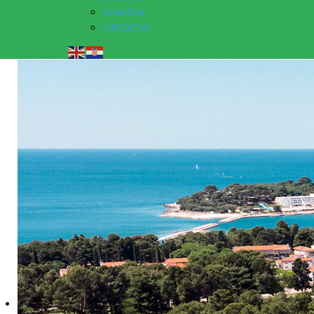
GreenTea
CIRCOLIVE