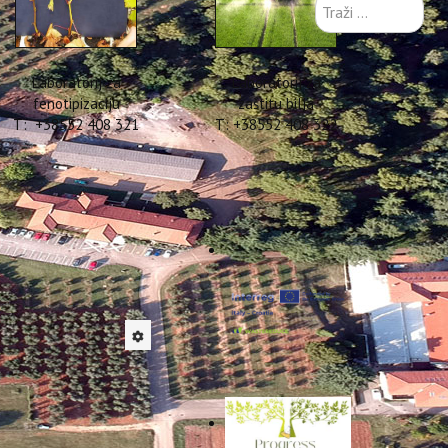
Traži
...
Laboratorij za
Laboratorij za
fenotipizaciju
zaštitu bilja
T: +38552 408 321
T: +38552 408 322
irani
 boniteta tla. Navedena
 za utvrđivanje osobito
 i NN 23/2019. Sukladno