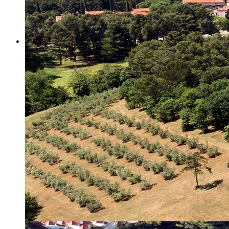
Misija i vizija
Upravno Vijeće
Rad Upravnog vijeća
Znanstveno Vijeće
Rad Znanstvenog vijeća
Etičko povjerenstvo
Etički kodeks
Financiranje
Proračun
Potpore
PROGRAMSKO FINANCIRANJE
Izvještavanje po uredbi
Projekti Instituta
Dialogue4Tourism
REVIVE
WASTEREDUCE
MITOMED+
WINTERMED
CASTWATER
INHERIT
CONSUMLESS PLUS