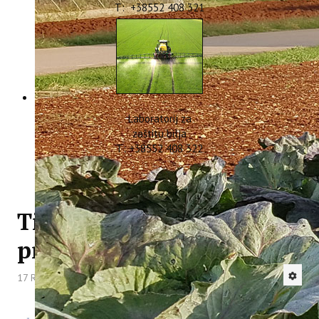
T: +38552 408 321
Laboratorij za
zaštitu bilja
T: +38552 408 322
Tiskovna konferencija
projekta WASTEREDUCE
17 Rujan 2024
Hitova: 1644
Dana 24. srpnja 2024. godine,