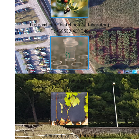
ERASMUS+
HyPro4ST
DIGIAGRI
GreenTea
Prehrambeno - biotehnološki laboratorij
CIRCOLIVE
T: +38552 408 348
Genetički laboratorij
T: +38552 408 336
Laboratorij za fenotipizaciju