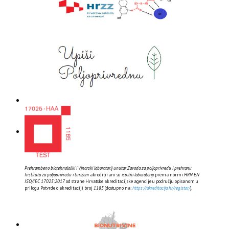
Prehrambeno biotehnološki i Vinarski laboratorij unutar Zavoda za poljoprivredu i prehranu
Instituta za poljoprivredu i turizam
akreditirani su
ispitni laboratoriji
prema normi
HRN EN
ISO/IEC 17025:2017
od strane Hrvatske akreditacijske agencije u području opisanom u
prilogu Potvrde o akreditaciji broj
1185
(dostupno na:
https://akreditacija.hr/registar/
).