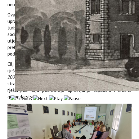
neučinkoviti pristupi.
Ovaj projekt će pomoći u poboljšanju politika i praksi
upravljanja otpadom, podizanju svijesti i promjeni ponašanja
turista, posjetitelja i drugih dionika, smanjenju ekoloških i
socio-ekonomskih troškova upravljanja otpadom i srodnih
utjecaja, te unapređenju suradnje među dionicima na
prekograničnoj, nacionalnoj, regionalnoj i lokalnoj razini u
području upravljanja otpadom.
Cilj za navedena pilot-područja je fokusirati se na moguća
rješenja u vezi s upravljanjem otpadom u područjima
Natura
2000
i zaštićenim područjima. Naglasak je na poboljšanim
strategijama upravljanja otpadom i inovativnim digitalnim
rješenjima koja podržavaju upravljanje otpadom i kružno
gospodarstvo.