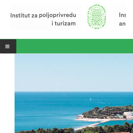
Open menu
Vijesti
Riječ ravnatelja
O Institutu
Povijest Instituta
Organizacija
Zavod za poljoprivredu i prehranu
Zavod za ekonomiku i razvoj poljoprivrede
Zavod za turizam
Pokusno poljoprivredno imanje
Zaposlenici
Euraxess