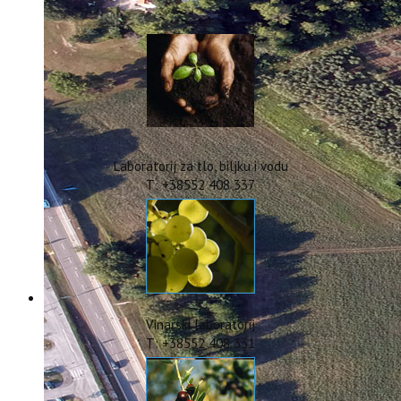
IstraOILFest
ARHIVA PROJEKATA
IstraECOinclusive
Izdavačka djelatnost
Izbor u znanstvena zvanja
Dokumenti
Statut
Strategija
Laboratorij za tlo, biljku i vodu
CIP
T: +38552 408 337
Pravo na pristup informacijama
Zaštita osobnih podataka
Godišnji izvještaj
Javna nabava
Natječaji za radna mjesta
Zakonodavni okvir
Akti Instituta
Vinarski laboratorij
Linkovi
T: +38552 408 331
Kontakt
webmail
Popularizacija znanosti