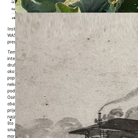
održana je konferencija za
novinare u prostorijama
Instituta za poljoprivredu i
turizam. Vodeći partner,
Institut za poljoprivredu i turizam, predstavio je projekt
WASTEREDUCE. Aktivnosti projekta dodatno su pojasnili
predstavnici Natura Histrica i Istarske županije.
Tema projekta predstavlja nastavak rada na
interdisciplinarnim projektima koji povezuju prirodne i
društvene teme, s posebnim naglaskom na utjecaj turizma na
okoliš. Italija i Hrvatska dijele Jadransko more, kao i izazove
poput zagađenja. Zbog sve većeg broja posjetitelja, otpad se
nekontrolirano gomila na kopnu u zaštićenim područjima i
područjima Natura 2000, što dovodi do zagađenja okoliša.
Osim toga, otpad (npr. prenesen rijekama ili uzrokovan
obalnim turizmom) često završava u Jadranskom moru,
prijeteći vodenom okolišu. Ovaj problem jedan je od
najznačajnijih ekoloških problema s prekograničnim utjecajem,
što zahtijeva zajedničko upravljanje otpadom. Aktivnosti za
smanjenje otpada u zajedničkom području Jadranskog mora
moraju biti usklađene preko granica kako bi se izbjegli