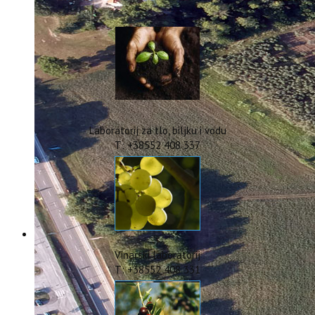
IstraOILFest
ARHIVA PROJEKATA
IstraECOinclusive
Izdavačka djelatnost
Izbor u znanstvena zvanja
Dokumenti
Statut
Strategija
Laboratorij za tlo, biljku i vodu
CIP
T: +38552 408 337
Pravo na pristup informacijama
Zaštita osobnih podataka
Godišnji izvještaj
Javna nabava
Natječaji za radna mjesta
Zakonodavni okvir
Akti Instituta
Vinarski laboratorij
Linkovi
T: +38552 408 331
Kontakt
webmail
Popularizacija znanosti