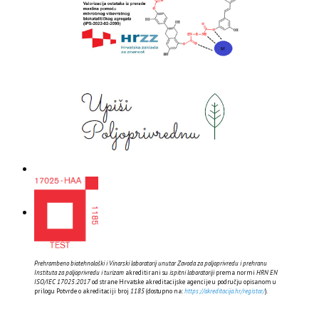
Prehrambeno biotehnološki i Vinarski laboratorij unutar Zavoda za poljoprivredu i prehranu
Instituta za poljoprivredu i turizam
akreditirani su
ispitni laboratoriji
prema normi
HRN EN
ISO/IEC 17025:2017
od strane Hrvatske akreditacijske agencije u području opisanom u
prilogu Potvrde o akreditaciji broj
1185
(dostupno na:
https://akreditacija.hr/registar/
).