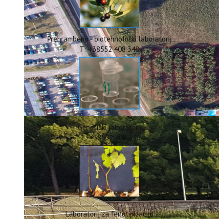
ERASMUS+
HyPro4ST
DIGIAGRI
GreenTea
Prehrambeno - biotehnološki laboratorij
CIRCOLIVE
T: +38552 408 348
Genetički laboratorij
T: +38552 408 336
Laboratorij za fenotipizaciju