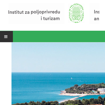
Open menu
Vijesti
Riječ ravnatelja
O Institutu
Povijest Instituta
Organizacija
Zavod za poljoprivredu i prehranu
Zavod za ekonomiku i razvoj poljoprivrede
Zavod za turizam
Pokusno poljoprivredno imanje
Zaposlenici
Euraxess