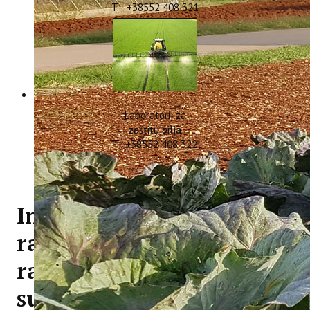
T: +38552 408 321
Laboratorij za
zaštitu bilja
T: +38552 408 322
Informacija po
raspisanom natječaju za
radno mjesto Stručni
suradnik/suradnica na