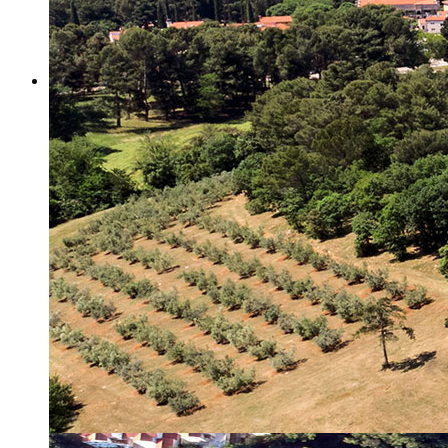
Misija i vizija
Upravno Vijeće
Rad Upravnog vijeća
Znanstveno Vijeće
Rad Znanstvenog vijeća
Etičko povjerenstvo
Etički kodeks
Financiranje
Proračun
Potpore
PROGRAMSKO FINANCIRANJE
Izvještavanje po uredbi
Projekti Instituta
Dialogue4Tourism
REVIVE
WASTEREDUCE
MITOMED+
WINTERMED
CASTWATER
INHERIT
CONSUMLESS PLUS