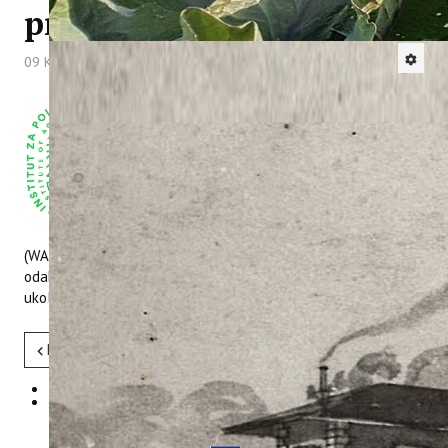
projektu WASTEREDUCE
09 Kolovoz 2024
Hitova: 1291
Po javnom natječaju, koji je objavljen dana 07.
srpnja 2024. godine putem Hrvatskog zavoda
za zapošljavanje, na oglasnoj ploči Instituta i
na mrežnoj stranici Instituta za radno mjesto
Stručni suradnik / suradnica na projektu
„Integrated WASTE REDUCtion stratEgies and
solutions in protected and Natura 2000 areas
(WASTEREDUCE)“, broj izvršitelja 1, na određeno vrijeme nije
odabran ni jedan kandidat, te će natječaj biti ponovo raspisan
ukoliko se utvrdi potreba za istim.
Pret
Sljedeće