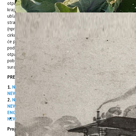
otpadom u zaštićenim i Natura 2000 područjima, korištenjem
krajobraznog pristupa za praćenje, sprječavanje, smanjenje i
ublažavanje utjecaja otpada. Naglasak je na poboljšanim
strategijama upravljanja otpadom i inovativnim rješenjima
(npr. digitalna rješenja) koja podupiru upravljanje otpadom i
cirkularnost. Očekivane promjene koje će projekt polučiti, bit
će poboljšanje politike i prakse upravljanja otpadom,
podizanje svijesti i promjena ljudskog ponašanja prema
otpadu, smanjenje troškova upravljanja otpadom i
poboljšanje prekogranične, nacionalne, regionalne i lokalne
suradnje (javni i privatni sektor).
PREUZMITE BILTENE PROJEKTA
1.
NEWSLETTER HR 1
/
NEWSLETTER ENG 1
/
NEWSLETTER ITA 1
2.
NEWSLETTER HR 2
/
NEWSLETTER ENG 2
/
NEWSLETTER ITA 2
3. NEWSLETTER HR 3 /
NEWSLETTER
ENG 3
/ NEWSLETTER ITA 3
4. NEWSLETTER HR 4 /
NEWSLETTER ENG 4
/ NEWSLETTER ITA 3
Projektni partneri su: