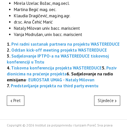
Mirela Uzelac Božac, mag.oecl.
Martina Begić mag. oec.
Klaudia Dragičević, mag.ing.agr.
dr.sc. Ana Čehić Marić
Nataly Milovan univ. bacc. mariscient
Vanja Modrušan, univ. bacc. mariscient
1.
Prvi radni sastanak partnera na projektu WASTEREDUCE
2.
Održan kick-off meeting projekta WASTEREDUCE
3.
Sudjelovanje IPTPO-a na WASTEREDUCE tiskovnoj
konferenciji u Trstu
4.
Tiskovna konferencija projekta WASTEREDUCE
5.
Poziv
dionicima na praćenje projekta
6. Sudjelovanje na radio
emisijama
- EUROSTAR UMAG - Nataly Milovan
7.
Predstavljanje projekta na third party eventu
Pret
Sljedeće
Copyright © 2026 Institut za poljoprivredu i turizam Poreč. Sva prava