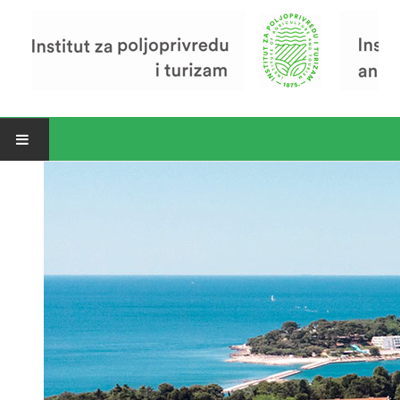
Open menu
Vijesti
Riječ ravnatelja
O Institutu
Povijest Instituta
Organizacija
Zavod za poljoprivredu i prehranu
Zavod za ekonomiku i razvoj poljoprivrede
Zavod za turizam
Pokusno poljoprivredno imanje
Zaposlenici
Euraxess