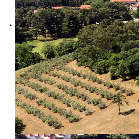
Misija i vizija
Upravno Vijeće
Rad Upravnog vijeća
Znanstveno Vijeće
Rad Znanstvenog vijeća
Etičko povjerenstvo
Etički kodeks
Financiranje
Proračun
Potpore
PROGRAMSKO FINANCIRANJE
Izvještavanje po uredbi
Projekti Instituta
Dialogue4Tourism
REVIVE
WASTEREDUCE
MITOMED+
WINTERMED
CASTWATER
INHERIT
CONSUMLESS PLUS