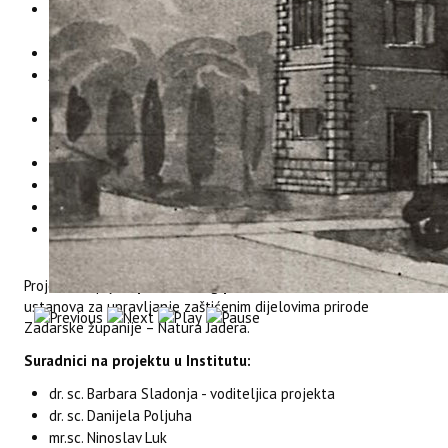
Institut za poljoprivredu i tuirzam - IPTPO (Hrvatska) –
vodeći projektni partner
Istarska županija – IŽ (Hrvatska)
Javna ustanova Natura Histrica – Natura Histrica
(Hrvatska)
Udruga za prirodu, okoliš i održivi razvoj Sunce - SUNCE
(Hrvatska)
University of Trieste – UNITS (Italija)
Etra SpA Societa benefit– ETRA (Italija)
ETIFOR Srl Società Benefit - ETIFOR (Italija)
Regional Agency for Environmental Protection and
Prevention of Veneto – ARPAV (Italija)
Projekt okuplja 1
pridruženog partnera
iz Hrvatske, Javnu
ustanova za upravljanje zaštićenim dijelovima prirode
Zadarske županije – Natura Jadera.
Suradnici na projektu u Institutu:
dr. sc. Barbara Sladonja - voditeljica projekta
dr. sc. Danijela Poljuha
mr.sc. Ninoslav Luk