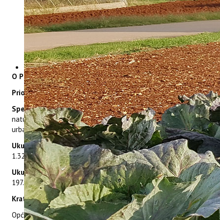
O PROJEKTU:
Prioritet 2:
Green and resilient shared environment
Specifični cilj 2.2:
Enhancing protection and preservation of
nature, biodiversity and green infrastructure, including in
urban areas, and reducing all forms of pollution
Ukupni budžet projekta:
1.657.742 eura, od toga je
1.326.193,78 eura iz ERDF fonda (80 %)
Ukupni budžet IPTPO-a:
246.984,68 eura, od toga je
197.587,74 eura iz ERDF fonda (80 %)
Kratak opis projekta:
Opći cilj projekta WASTEREDUCE je poboljšati upravljanje