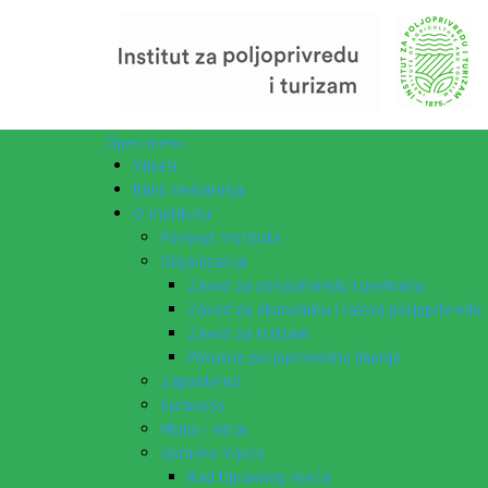
Open menu
Vijesti
Riječ ravnatelja
O Institutu
Povijest Instituta
Organizacija
Zavod za poljoprivredu i prehranu
Zavod za ekonomiku i razvoj poljoprivrede
Zavod za turizam
Pokusno poljoprivredno imanje
Zaposlenici
Euraxess
Misija i vizija
Upravno Vijeće
Rad Upravnog vijeća