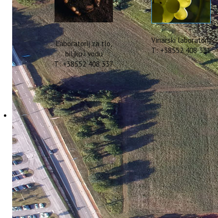
Vinarski laboratorij
Laboratorij za tlo,
T: +38552 408 331
biljku i vodu
T: +38552 408 337
Multiplikativi događaj
u Poreču
12 Lipanj 2024
Hitova: 1754
Projekt DIGIAGRI - Didactic - Digi
Institutu za poljoprivredu i turiza
centar Naklo“ iz Slovenije. Pri