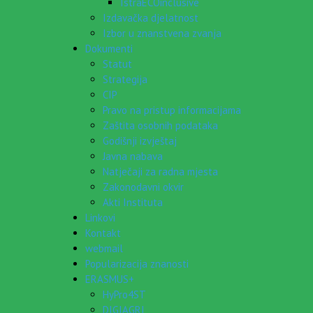
IstraECOinclusive
Izdavačka djelatnost
Izbor u znanstvena zvanja
Dokumenti
Statut
Strategija
CIP
Pravo na pristup informacijama
Zaštita osobnih podataka
Godišnji izvještaj
Javna nabava
Natječaji za radna mjesta
Zakonodavni okvir
Akti Instituta
Linkovi
Kontakt
webmail
Popularizacija znanosti
ERASMUS+
HyPro4ST
DIGIAGRI