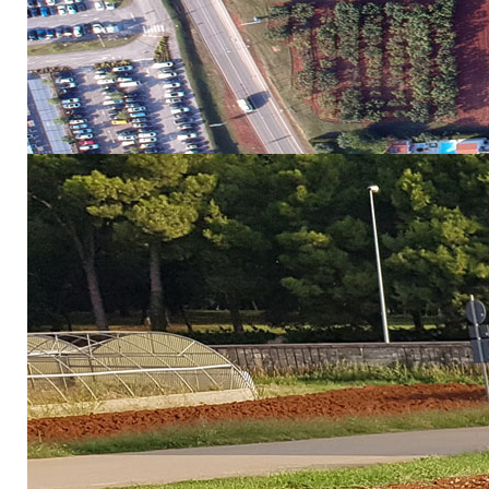
multiplikativnog događanja na kojem
Projekt je bio usmjeren prema izradi kvalitetnog nas
uzgoj rajčice, paprike i vinove loze.
Materijali na projektu izrađeni su na Engleskom, Špa
funkcionira kao obrazovna platforma s više edukacijsk
aplikacije je u potpunosti besplatno za sve.
Aplikaciji je moguće pristupati putem linka
https://dig
modula.
Multiplikativni događaj s ciljem predstavljanja projekt
Poreču i Srednjoj Školi Mate Balota, Poreč s početko
platforme i ponuđenim modulima za testiranje.
Po dovršetku postupka testiranja platforme pre
evaluaciju platforme putem online upitnika.
Evaluacija platforme:
https://1ka.arnes.si/evalvacija
UPUTE
ZA KORIŠTENJE PLATFORME
Pozivamo Vas da već danas isprobate rad ove zanimljiv