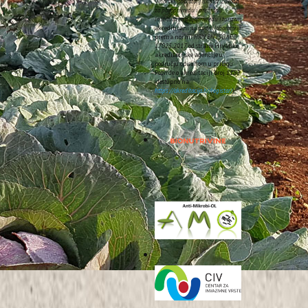
Vinarski laboratorij unutar Zavoda
za poljoprivredu i prehranu
Instituta za poljoprivredu i turizam
akreditirani su
ispitni laboratoriji
prema normi
HRN EN ISO/IEC
17025:2017
od strane Hrvatske
akreditacijske agencije u
području opisanom u prilogu
Potvrde o akreditaciji broj
1185
(dostupno na:
https://akreditacija.hr/registar/
).