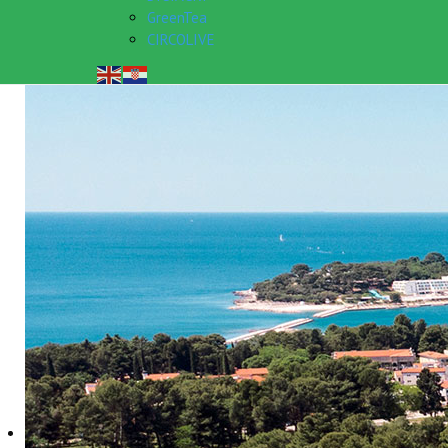
GreenTea
CIRCOLIVE