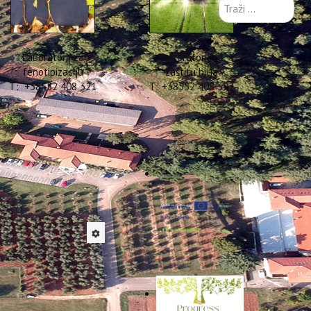
Traži
...
Laboratorij za
Laboratorij za
fenotipizaciju
zaštitu bilja
T: +38552 408 321
T: +38552 408 322
18. lipnja
di se od 01.02.2022. na
i partner je „Biotehnički
iđeno je organiziranje