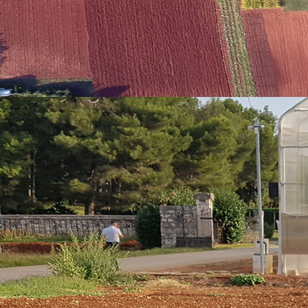
 će biti predstavljen glavni cilj projekta.
tavnog materijala kojim će biti omogućeno učenje na daljinu. Testni 
njolskom, Hrvatskom i Slovenskom jeziku. Aplikacija je besplatna i d
ih razina, korisnih akademskoj i laičkoj razini razumijevanja edukat
iagri.miteam.si
na kojem možete obaviti proces registracije i početi s
a i testiranja platforme odvijati će se od 13. do 18. lipnja 2024. u pr
m u 08:50 sati. Tijekom događanja sudionici će dobiti osnovna znan
dviđeno je da sudionici događanja i on line testiranja kao d
platforme
e aplikacije i da nam pošaljete svoje mišljenje o ovom interesantnom