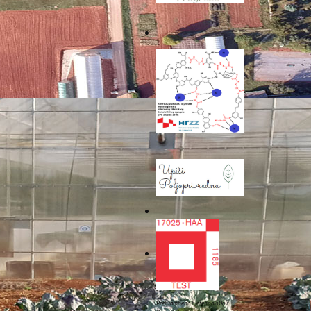
materijali obuhvatio je
ostupna na Internetu, a
ivnih modula. Korištenje
 praćenjem i testiranjem
ostorijama Veleučilišta u
ja i informacije o radu
jela događanja, obave
 edukacijskom iskoraku.
Prehrambeno biotehnološki i