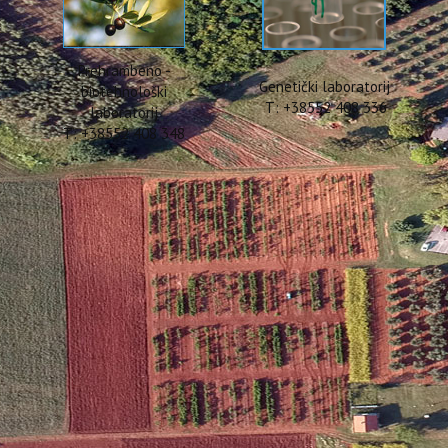
Prehrambeno -
Genetički laboratorij
biotehnološki
T: +38552 408 336
laboratorij
T: +38552 408 348
 projekta DIGIAGRI od 13. do 
tal Tools for Practical Contents Training iz programa ERASMUS+ provo
m. Uz Institut projektni partneri su iz Španjolske i Slovenije, a vodeć
je završetka projekta 31.07.2024. projektnim aktivnostima predv