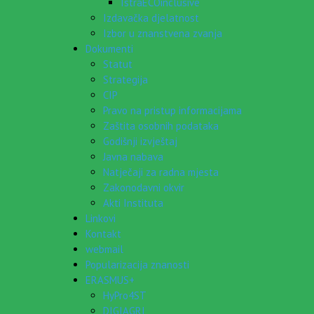
IstraECOinclusive
Izdavačka djelatnost
Izbor u znanstvena zvanja
Dokumenti
Statut
Strategija
CIP
Pravo na pristup informacijama
Zaštita osobnih podataka
Godišnji izvještaj
Javna nabava
Natječaji za radna mjesta
Zakonodavni okvir
Akti Instituta
Linkovi
Kontakt
webmail
Popularizacija znanosti
ERASMUS+
HyPro4ST
DIGIAGRI