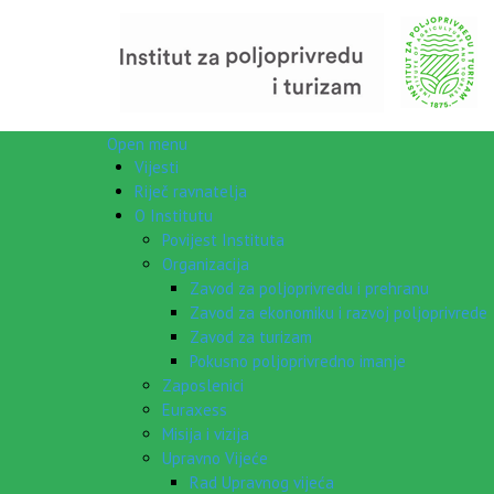
Open menu
Vijesti
Riječ ravnatelja
O Institutu
Povijest Instituta
Organizacija
Zavod za poljoprivredu i prehranu
Zavod za ekonomiku i razvoj poljoprivrede
Zavod za turizam
Pokusno poljoprivredno imanje
Zaposlenici
Euraxess
Misija i vizija
Upravno Vijeće
Rad Upravnog vijeća