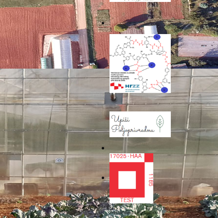
g.oec. Kao predstavnica
 Brčić.
tner, Istarska županija –
nce - SUNCE (Hrvatska),
Agency for Environmental
projektnim partnerima je
nosti svih partnera na
ić, mag.oec., hrvatskim
dnog paketa, iznijeli su
elu odgovornosti svakog
 je osnovan upravljački
nog predstavnika svakog
Prehrambeno biotehnološki i