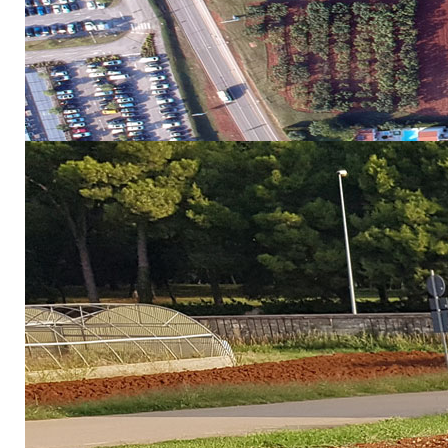
mag.oec., Mirel
Zajedničkog tajništva Interreg - Italy Croatia, ujedno
Sastanku su prisustvovali svi projektni partneri: Instit
IŽ (Hrvatska), Javna ustanova Natura Histrica – Natur
University of Trieste – UNITS (Italija), Etra Spa – ET
Protection and Prevention of Veneto – ARPAV (Italija).
Sastanak je poslužio kako bi se projektni partneri do
predstavila plan upravljanja projektom te dala pr
aktivnostima predviđenim u sklopu svih radnih paketa
partnerima predstavila proces izvještavanja u sklopu p
detaljan plan na koji način će projektno partnerstvo 
pojedinog partnera u tom procesu te su predstavili p
odbor čija je zadaća pružati podršku implementaciji p
projektnog partnera.