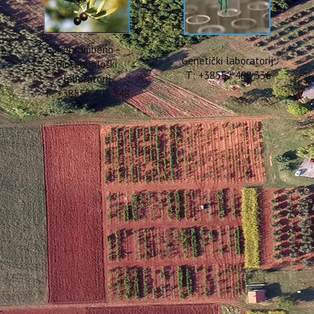
Prehrambeno -
Genetički laboratorij
biotehnološki
T: +38552 408 336
laboratorij
T: +38552 408 348
ing projekta WASTEREDUCE
4. godine, održan je kick-off meeting projekta WASTEREDUCE. Sas
u, u organizaciji Instituta za poljoprivredu i turizam, vodećeg projekt
lo vođenje projekta od strane projektnog tima dr.sc. Barbare Slad
ku su prisustvovali dr.sc. Igor Lukić (pomoćnik ravnatelja Instituta za 
adonja (voditeljica projekta) te suradnici na projektu, dr.sc. Danijela 