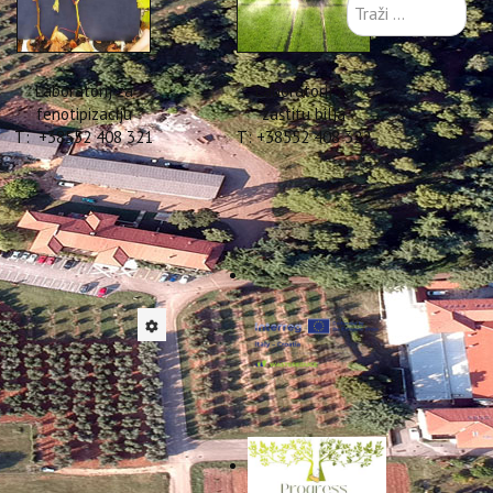
Traži
...
Laboratorij za
Laboratorij za
fenotipizaciju
zaštitu bilja
T: +38552 408 321
T: +38552 408 322
tanak je održan u Domu
nog partnera, s kojim je
onja. Kao predstavnici
poljoprivredu i turizam),
Poljuha, Marija Pičuljan,