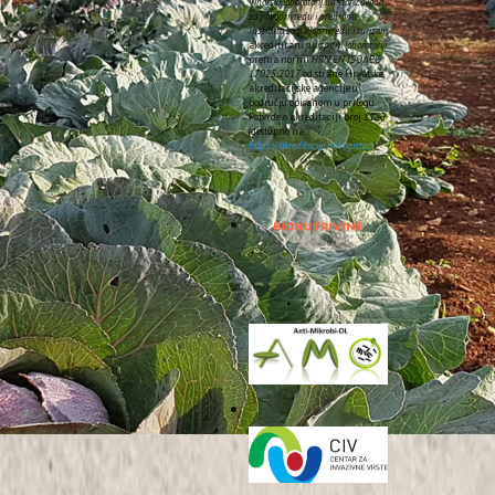
Vinarski laboratorij unutar Zavoda
za poljoprivredu i prehranu
Instituta za poljoprivredu i turizam
akreditirani su
ispitni laboratoriji
prema normi
HRN EN ISO/IEC
17025:2017
od strane Hrvatske
akreditacijske agencije u
području opisanom u prilogu
Potvrde o akreditaciji broj
1185
(dostupno na:
https://akreditacija.hr/registar/
).