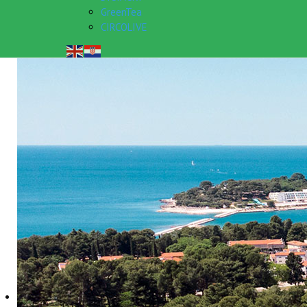
GreenTea
CIRCOLIVE