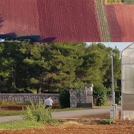
a Uzelac Božac, mag.oecol., mr.sc. Ninoslav Luk i Martina Begić, ma
 i WASTEREDUCE projektni menadžer, sastanku je prisustvovala i Helena
ut za poljoprivredu i turizam - IPTPO (Hrvatska) – vodeći projektni par
a Histrica (Hrvatska), Udruga za prirodu, okoliš i održivi razvoj Su
RA (Italija), ETIFOR Srl Società Benefit - ETIFOR (Italija), Regional 
govorili oko budućih projektnih zadataka. Marija Pičuljan, mag.oec., 
egled ukupno tri radna paketa s naglaskom na raspodjelu odgovor
 te predstavila strategiju za njihovo izvršenje, dok je Martina Beg
rojekta. Predstavnici Sveučilišta u Trstu (UNITS), voditelji prvog ra
izvršiti aktivnosti u sklopu prvog radnog paketa uz detaljnu raspodj
roces izvještavanja namijenjen talijanskim partnerima. Na sastanku
rojekta s upravljačke razine a koji se sastoji od osam članova – jed