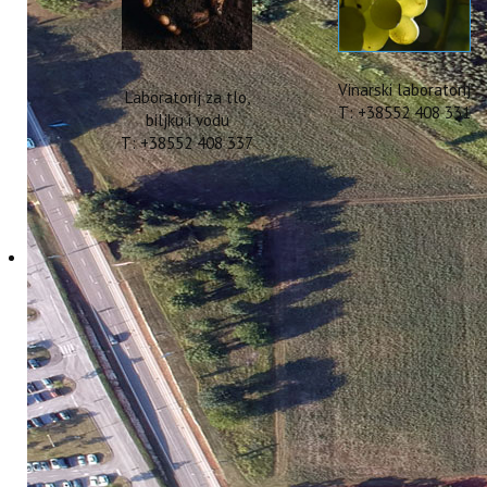
Vinarski laboratorij
Laboratorij za tlo,
T: +38552 408 331
biljku i vodu
T: +38552 408 337
Održan kick-off meet
22 Travanj 2024
Hitova: 2043
Dana 19.04.202
obrtnika u Poreč
službeno započe
Instituta, sastan
dr.sc. Barbara Sl