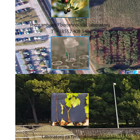
ERASMUS+
HyPro4ST
DIGIAGRI
GreenTea
Prehrambeno - biotehnološki laboratorij
CIRCOLIVE
T: +38552 408 348
Genetički laboratorij
T: +38552 408 336
Laboratorij za fenotipizaciju