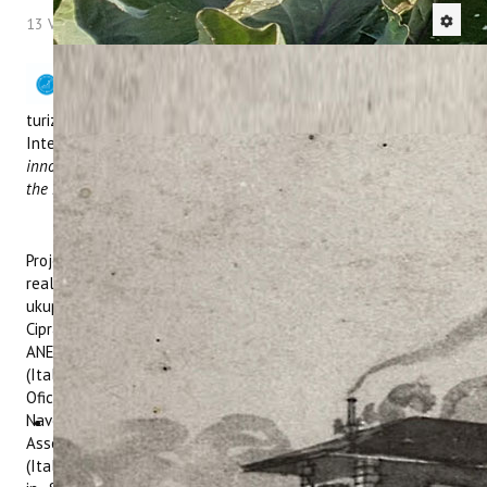
13 Veljača 2024
Hitova: 3437
Institut za
poljoprivredu i
turizam partner je u novom projektu u okviru programa
Interreg Euro-MED pod nazivom „
Developing community based
innovative business models for the revival of the internal areas in
the Mediterranean
- REVIVE“.
Projekt je odobren u studenom prošle godine i započeo je s
realizacijom u siječnju 2024. godine. U projekt je uključeno
ukupno devet partnera iz sedam zemalja. Vodeći partner je iz
Cipra, Larnaca and Famagusta Districts Development Agency -
ANETEL, a ostali partneri su: National Research Council - CNR
(Italija); Institut za poljoprivredu i turizam - IPTPO (Hrvatska);
Oficial Chamber of Commerce, Industry, Services and
Navegation of Mallorca - MCC (Španjolska); National
Association of Italian Municipalities - Tuscany - ANCI Toscana
(Italija); Regional Rural Development Standing Working Group