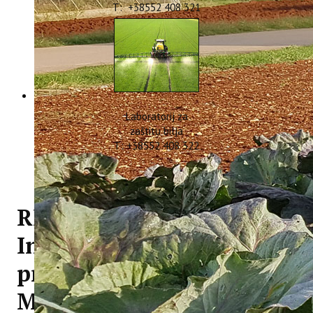
T: +38552 408 321
Laboratorij za
zaštitu bilja
T: +38552 408 322
REVIVE - novi projekt
Instituta financiran iz
programa Interreg Euro-
MED