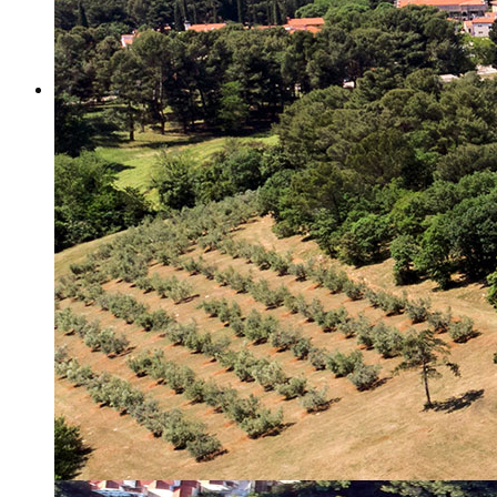
Misija i vizija
Upravno Vijeće
Rad Upravnog vijeća
Znanstveno Vijeće
Rad Znanstvenog vijeća
Etičko povjerenstvo
Etički kodeks
Financiranje
Proračun
Potpore
PROGRAMSKO FINANCIRANJE
Izvještavanje po uredbi
Projekti Instituta
Dialogue4Tourism
REVIVE
WASTEREDUCE
MITOMED+
WINTERMED
CASTWATER
INHERIT
CONSUMLESS PLUS