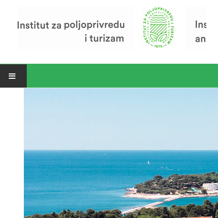
Open menu
Vijesti
Riječ ravnatelja
O Institutu
Povijest Instituta
Organizacija
Zavod za poljoprivredu i prehranu
Zavod za ekonomiku i razvoj poljoprivrede
Zavod za turizam
Pokusno poljoprivredno imanje
Zaposlenici
Euraxess