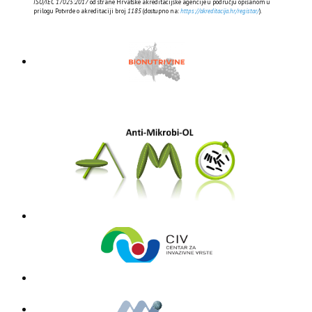
ISO/IEC 17025:2017
od strane Hrvatske akreditacijske agencije u području opisanom u
prilogu Potvrde o akreditaciji broj
1185
(dostupno na:
https://akreditacija.hr/registar/
).