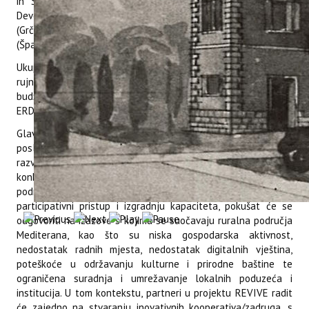
in South East Europe - SWG RRD (Sjeverna Makedonija);
Development Agency of South Aegean Region - READ S.A.
(Grčka); Balearic Islands Agency for Tourism - AETIB
(Španjolska); E-institute - Ezavod (Slovenija).
Ukupno trajanje projekta je 33 mjeseca, od siječnja 2024. do
rujna 2026. godine. Ukupni budžet projekta je 2.380.000 €, a
budžet Instituta je 260.000 €, od čega je 80 % financirano iz
ERDF fonda.
Glavni cilj projekta REVIVE je inicirati razvoj inovativnih
poslovnih modela u ruralnim područjima s ciljem održivog
razvoja gospodarstva, ubrzavajući prijelaz prema
konkurentnim, održivim i otpornim ekosustavima u ruralnim
područjima Mediterana. Realizacijom projekta kroz
participativni pristup i izgradnju kapaciteta, pokušat će se
odgovoriti na izazove s kojima se suočavaju ruralna područja
Mediterana, kao što su niska gospodarska aktivnost,
nedostatak radnih mjesta, nedostatak digitalnih vještina,
poteškoće u održavanju kulturne i prirodne baštine te
ograničena suradnja i umrežavanje lokalnih poduzeća i
institucija. U tom kontekstu, partneri u projektu REVIVE radit
će zajedno na stvaranju inovativnih kooperativa/zadruga, s