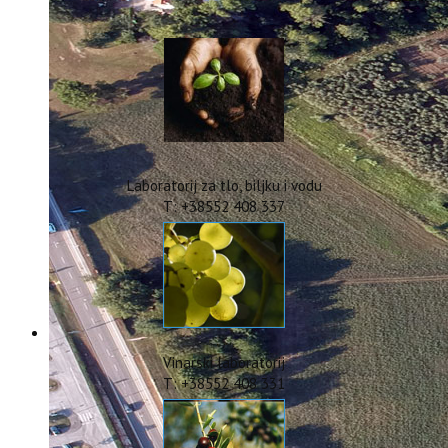
IstraOILFest
ARHIVA PROJEKATA
IstraECOinclusive
Izdavačka djelatnost
Izbor u znanstvena zvanja
Dokumenti
Statut
Strategija
Laboratorij za tlo, biljku i vodu
CIP
T: +38552 408 337
Pravo na pristup informacijama
Zaštita osobnih podataka
Godišnji izvještaj
Javna nabava
Natječaji za radna mjesta
Zakonodavni okvir
Akti Instituta
Vinarski laboratorij
Linkovi
T: +38552 408 331
Kontakt
webmail
Popularizacija znanosti