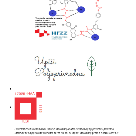
Prehrambeno biotehnološki i Vinarski laboratorij unutar Zavoda za poljoprivredu i prehranu
Instituta za poljoprivredu i turizam
akreditirani su
ispitni laboratoriji
prema normi
HRN EN