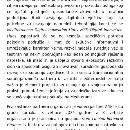
ciljem razvijanja međusobno povezanih proizvoda i usluga koji
će ojačati postojeće gospodarske aktivnosti u ruralnim
područjima. Radi razvijanja digitalnih vještina koje su
potrebne za usvajanje naprednih tehnologija korist će se
Mediterranean Digital Innovation Hubs
.
MED Digital Innovation
Hubs
uspostavit će se na temelju specifičnih potreba
pojedinih područja i imat će isključivo informativni i
umrežavajući karakter. Naime, razvoj modela suradnje već je
testiran na nekim područjima kao jedan od mogućih rješenja
napretka, ali malo ih je uspjelo stvoriti ekosustav različitih
dionika sposobnih osigurati inovativan, suradnički gospodarski
razvoj kroz suradnju zajednice. U tom smislu transnacionalna
suradnja između partnera iz različitih mediteranskih zemalja
važan je element projekta jer omogućuje razmjenu najboljih
praksi i pronalaženje rješenja za zajedničke izazove s kojima
se suočavaju ruralna područja na Mediteranu.
Prvi sastanak partnera organizirao je vodeći partner ANETEL u
gradu Larnaka, 7. veljače 2024. godine, a 8. veljače
organizirana je i radionica na gospodarstvu
Lumina Botanical
Gardens
. Iz Instituta za poljoprivredu i turizam na sastanku su