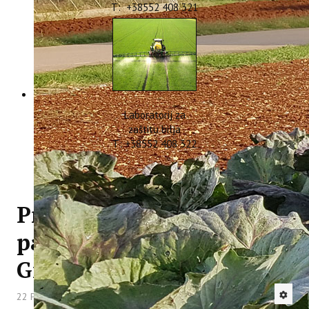
T: +38552 408 321
Laboratorij za
zaštitu bilja
T: +38552 408 322
Prvi radni sastanak
partnera na projektu
GreenTEA
22 Prosinac 2023
Hitova: 2153