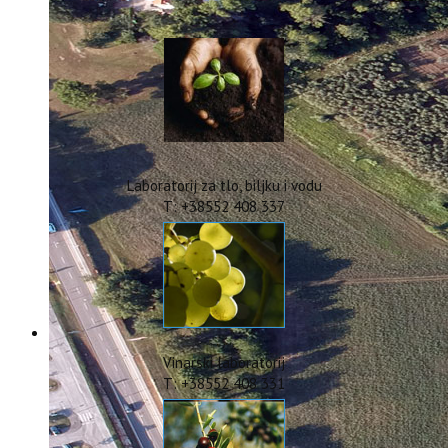
IstraOILFest
ARHIVA PROJEKATA
IstraECOinclusive
Izdavačka djelatnost
Izbor u znanstvena zvanja
Dokumenti
Statut
Strategija
Laboratorij za tlo, biljku i vodu
CIP
T: +38552 408 337
Pravo na pristup informacijama
Zaštita osobnih podataka
Godišnji izvještaj
Javna nabava
Natječaji za radna mjesta
Zakonodavni okvir
Akti Instituta
Vinarski laboratorij
Linkovi
T: +38552 408 331
Kontakt
webmail
Popularizacija znanosti