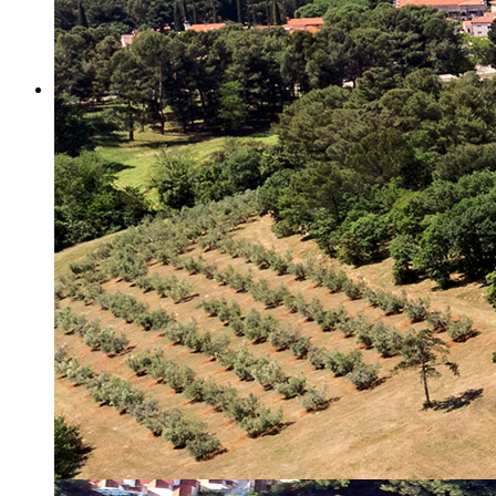
Misija i vizija
Upravno Vijeće
Rad Upravnog vijeća
Znanstveno Vijeće
Rad Znanstvenog vijeća
Etičko povjerenstvo
Etički kodeks
Financiranje
Proračun
Potpore
PROGRAMSKO FINANCIRANJE
Izvještavanje po uredbi
Projekti Instituta
Dialogue4Tourism
REVIVE
WASTEREDUCE
MITOMED+
WINTERMED
CASTWATER
INHERIT
CONSUMLESS PLUS