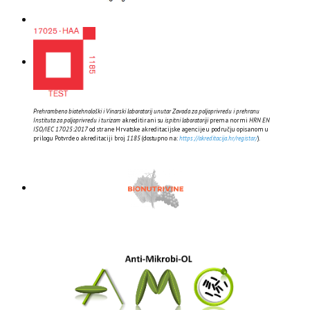
Prehrambeno biotehnološki i Vinarski laboratorij unutar Zavoda za poljoprivredu i prehranu
Instituta za poljoprivredu i turizam
akreditirani su
ispitni laboratoriji
prema normi
HRN EN
ISO/IEC 17025:2017
od strane Hrvatske akreditacijske agencije u području opisanom u
prilogu Potvrde o akreditaciji broj
1185
(dostupno na:
https://akreditacija.hr/registar/
).