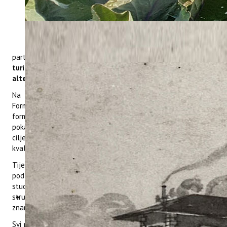
Na Eszterházy Károly Catholic University u
mađarskom gradu Eger u prostorijama
vodećeg partnera na projektu, od 21 – 22.
11. 2023. održan je prvi radni sastanak
partnera na projektu
„Unapređenje obrazovanja o zelenom
turizmu u visokoškolskom sustavu kroz razvoj
alternativnih prilika za učenje“ – GreenTEA.
Na sastanku su sudjelovali predstavnici svih partnera.
Formirani su radni projektni timovi te su nakon upoznavanja
formirani timovi odmah krenuli radno prema definiranju
pokazatelja za implementaciju aktivnosti na projektu, sve s
ciljem bržeg formiranja bazičnih radnih uputa, bitnih za
kvalitetnu realizaciju projekta.
Tijekom radnih sastanaka napravljena je prezentacija e-
podloge važne za izradu edukativnog materijala za edukaciju
studenata i ostalih ciljnih skupina te je definirana bazična
struktura buduće online platforme za učenje i prijenos
znanja.
Svi partneri su usuglasili hodogram nadolazećih aktivnosti, te