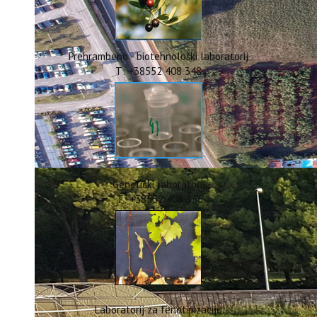
ERASMUS+
HyPro4ST
DIGIAGRI
GreenTea
Prehrambeno - biotehnološki laboratorij
CIRCOLIVE
T: +38552 408 348
Genetički laboratorij
T: +38552 408 336
Laboratorij za fenotipizaciju