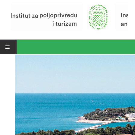
Open menu
Vijesti
Riječ ravnatelja
O Institutu
Povijest Instituta
Organizacija
Zavod za poljoprivredu i prehranu
Zavod za ekonomiku i razvoj poljoprivrede
Zavod za turizam
Pokusno poljoprivredno imanje
Zaposlenici
Euraxess