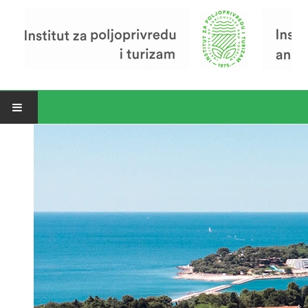
Open menu
Vijesti
Riječ ravnatelja
O Institutu
Povijest Instituta
Organizacija
Zavod za poljoprivredu i prehranu
Zavod za ekonomiku i razvoj poljoprivrede
Zavod za turizam
Pokusno poljoprivredno imanje
Zaposlenici
Euraxess