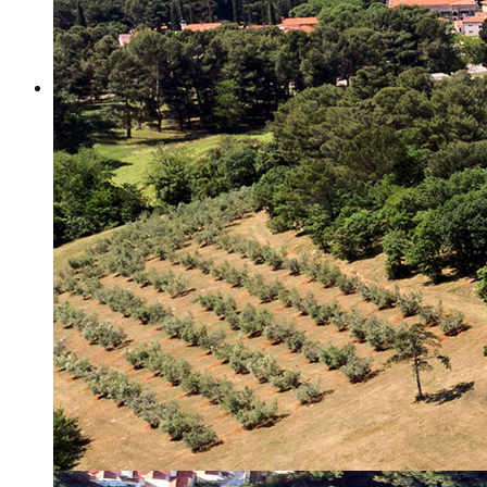
Misija i vizija
Upravno Vijeće
Rad Upravnog vijeća
Znanstveno Vijeće
Rad Znanstvenog vijeća
Etičko povjerenstvo
Etički kodeks
Financiranje
Proračun
Potpore
PROGRAMSKO FINANCIRANJE
Izvještavanje po uredbi
Projekti Instituta
Dialogue4Tourism
REVIVE
WASTEREDUCE
MITOMED+
WINTERMED
CASTWATER
INHERIT
CONSUMLESS PLUS