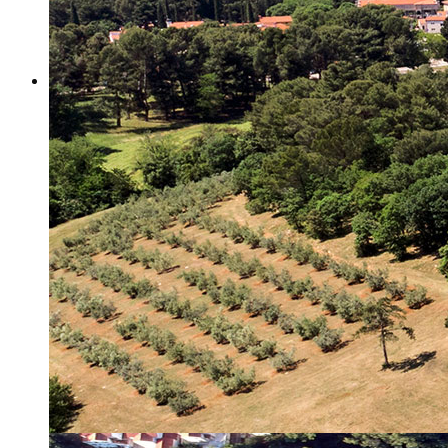
Misija i vizija
Upravno Vijeće
Rad Upravnog vijeća
Znanstveno Vijeće
Rad Znanstvenog vijeća
Etičko povjerenstvo
Etički kodeks
Financiranje
Proračun
Potpore
PROGRAMSKO FINANCIRANJE
Izvještavanje po uredbi
Projekti Instituta
Dialogue4Tourism
REVIVE
WASTEREDUCE
MITOMED+
WINTERMED
CASTWATER
INHERIT
CONSUMLESS PLUS