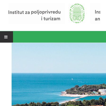
Open menu
Vijesti
Riječ ravnatelja
O Institutu
Povijest Instituta
Organizacija
Zavod za poljoprivredu i prehranu
Zavod za ekonomiku i razvoj poljoprivrede
Zavod za turizam
Pokusno poljoprivredno imanje
Zaposlenici
Euraxess