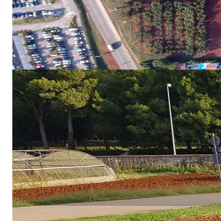
Vrinf3.0
Vino bijelo
Vrinf5.0
Vino bijelo
Garl1.0
Češnjak vez
Garl0.5
Češnjak vez
GarlRINF
Češnjak ri
Cjenik ambalaže
Ambalaža - 
Ambalaža - 
Ambalaža -