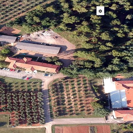
nična cijena
Jedinična cijena
V-om u EUR
s PDV-om u HRK
€
60,28 kn
0 €
90,41 kn
0 €
120,55 kn
0 €
150,69 kn
0 €
406,86 kn
€
52,74 kn
€
22,60 kn