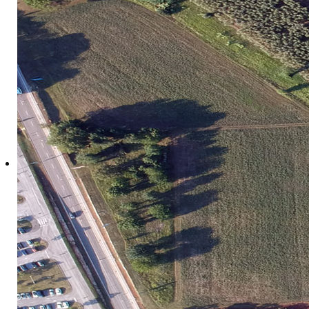
Ažurirano: 27 Svibanj 2025
Šifra usluge
Vrsta proi
MU0.25
Ekstra djev
MU0.50
Ekstra djev
MU0.75
Ekstra djev
MU1.0
Ekstra djev
MU3.0
Ekstra djev
VMal0.75
Vino bijelo
Vrinf1.0
Vino bijelo