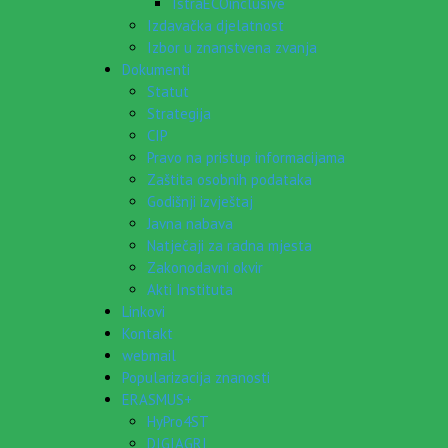
IstraECOinclusive
Izdavačka djelatnost
Izbor u znanstvena zvanja
Dokumenti
Statut
Strategija
CIP
Pravo na pristup informacijama
Zaštita osobnih podataka
Godišnji izvještaj
Javna nabava
Natječaji za radna mjesta
Zakonodavni okvir
Akti Instituta
Linkovi
Kontakt
webmail
Popularizacija znanosti
ERASMUS+
HyPro4ST
DIGIAGRI