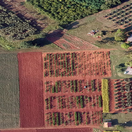
Cjenik / Price list
Jedi
zvoda
s PD
ičansko maslinovo ulje / boca 0,25 L
8,00 
ičansko maslinovo ulje / boca 0,50 L
12,0
ičansko maslinovo ulje / boca 0,75 L
16,0
ičansko maslinovo ulje / limenka 1,0 L
20,0
ičansko maslinovo ulje / limenka 3,0 L
54,0
 Malvazija istarska - Chardonnay "Karlo Hugues" / butelja 0,75 L
7,00 
 Malvazija istarska - Chardonnay, rinfuza 1 L
3,00 