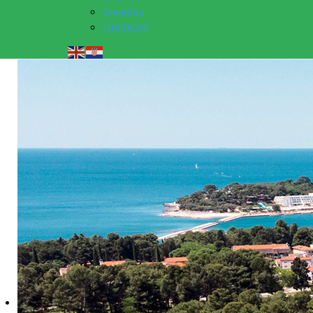
GreenTea
CIRCOLIVE