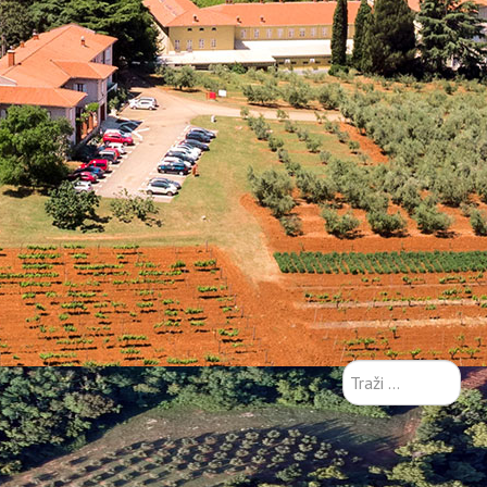
Traži
...