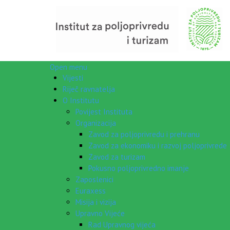
Open menu
Vijesti
Riječ ravnatelja
O Institutu
Povijest Instituta
Organizacija
Zavod za poljoprivredu i prehranu
Zavod za ekonomiku i razvoj poljoprivrede
Zavod za turizam
Pokusno poljoprivredno imanje
Zaposlenici
Euraxess
Misija i vizija
Upravno Vijeće
Rad Upravnog vijeća