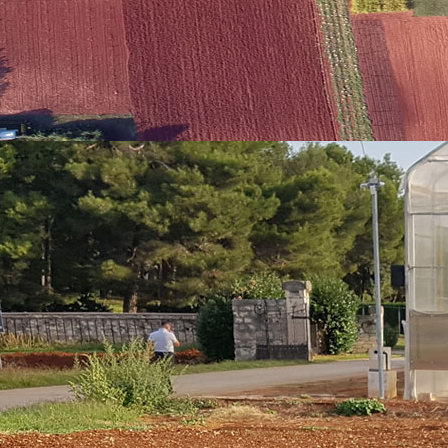
 Malvazija istarska - Chardonnay, rinfuza 3 L
9,00 
 Malvazija istarska - Chardonnay, rinfuza 5 L
15,0
 / Veliki
10,0
 / Mali
8,00 
nfuza kg
7,00 
Plastična boca 1 litra
0,35 
Plastična boca 3 litre
0,85 
 Plastična boca 5 litara
0,90 
Maslinovo ulje / Olive oil - PRODANO / SOLD OUT