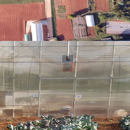
€
67,81 kn
0 €
113,02 kn
0 €
75,35 kn
€
60,28 kn
€
52,74 kn
€
2,64 kn
€
6,40 kn
€
6,78 kn