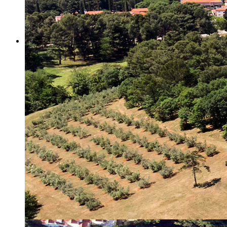
Misija i vizija
Upravno Vijeće
Rad Upravnog vijeća
Znanstveno Vijeće
Rad Znanstvenog vijeća
Etičko povjerenstvo
Etički kodeks
Financiranje
Proračun
Potpore
PROGRAMSKO FINANCIRANJE
Izvještavanje po uredbi
Projekti Instituta
Dialogue4Tourism
REVIVE
WASTEREDUCE
MITOMED+
WINTERMED
CASTWATER
INHERIT
CONSUMLESS PLUS