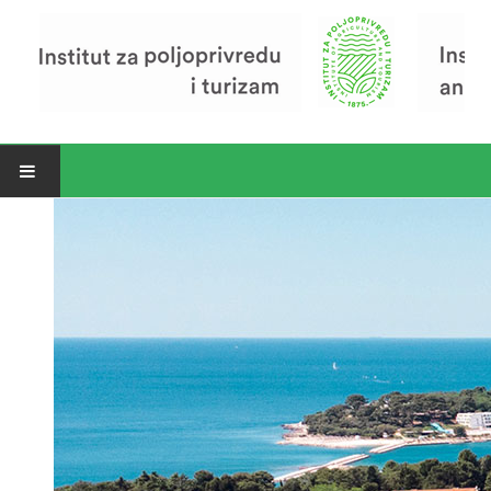
Open menu
Vijesti
Riječ ravnatelja
O Institutu
Povijest Instituta
Organizacija
Zavod za poljoprivredu i prehranu
Zavod za ekonomiku i razvoj poljoprivrede
Zavod za turizam
Pokusno poljoprivredno imanje
Zaposlenici
Euraxess