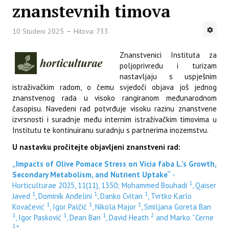
znanstevnih timova
10 Studeni 2025
Hitova: 733
Znanstvenici Instituta za
poljoprivredu i turizam
nastavljaju s uspješnim
istraživačkim radom, o čemu svjedoči objava još jednog
znanstvenog rada u visoko rangiranom međunarodnom
časopisu. Navedeni rad potvrđuje visoku razinu znanstvene
izvrsnosti i suradnje među internim istraživačkim timovima u
Institutu te kontinuiranu suradnju s partnerima inozemstvu.
U nastavku pročitejte objavljeni znanstveni rad:
„Impacts of Olive Pomace Stress on Vicia faba L.’s Growth,
Secondary Metabolism, and Nutrient Uptake“
-
1
Horticulturae 2025, 11(11), 1350; Mohammed Bouhadi
, Qaiser
1
1
1
Javed
, Dominik Anđelini
, Danko Cvitan
, Tvrtko Karlo
1
1
1
Kovačević
, Igor Palčić
, Nikola Major
, Smiljana Goreta Ban
1
1
1
2
, Igor Pasković
, Dean Ban
, David Heath
and Marko ˇCerne
1
,*