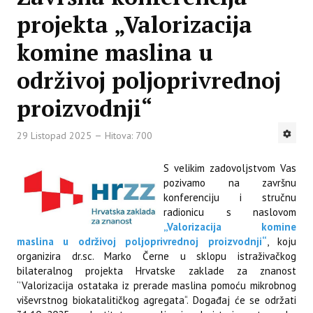
projekta „Valorizacija
komine maslina u
održivoj poljoprivrednoj
proizvodnji“
29 Listopad 2025
Hitova: 700
S velikim zadovoljstvom Vas
pozivamo na završnu
konferenciju i stručnu
radionicu s naslovom
„Valorizacija komine
maslina u održivoj poljoprivrednoj proizvodnji“
, koju
organizira dr.sc. Marko Černe u sklopu istraživačkog
bilateralnog projekta Hrvatske zaklade za znanost
‘’Valorizacija ostataka iz prerade maslina pomoću mikrobnog
viševrstnog biokatalitičkog agregata“. Događaj će se održati