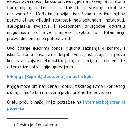
ekosustava i gospodarsku održivost, jer narušavaju autohtonu
floru, mijenjaju kemijski sastav tla i stvaraju ekološke
neravnoteže. Međutim, novija istraživanja ističu njihov
potencijal kao vrijednih resursa. Njihovi sekundarni metaboliti,
alelopatska svojstva i sposobnost prilagodbe otvaraju
mogućnosti za nove primjene, osobito u fitofarmaciji,
proizvodnji energije i poljoprivredi.
Ovo izdanje (Reprint) donosi ključna saznanja o kontroli i
iskorištavanju invazivnih biljnih vrsta, istražujući njihova
kemijska svojstva, ekološki utjecaj, potencijalne primjene te
alternativne strategije upravljanja.
E-knjiga (Reprint) dostupna je u pdf obliku
Knjiga može biti naručena u obliku tiskanog tvrdo ukoričenog
izdanja i može biti naručena preko prethodne poveznice.
Cijelu priču o našoj knjizi potražite na
internetskoj stranici
projekta
Opširnije: Objavljena E-knjiga (Plants Special Issue Reprint)