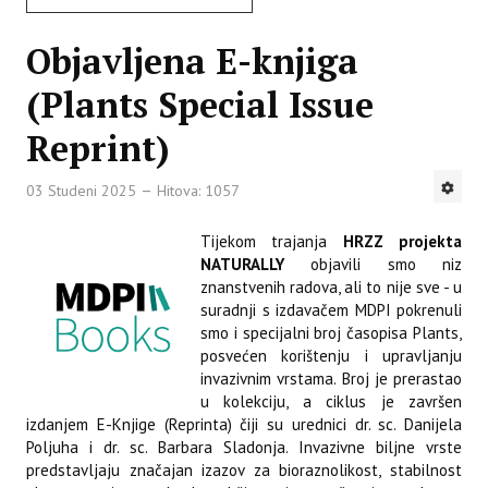
Objavljena E-knjiga
(Plants Special Issue
Reprint)
03 Studeni 2025
Hitova: 1057
Tijekom trajanja
HRZZ projekta
NATURALLY
objavili smo niz
znanstvenih radova, ali to nije sve - u
suradnji s izdavačem MDPI pokrenuli
smo i specijalni broj časopisa Plants,
posvećen korištenju i upravljanju
invazivnim vrstama. Broj je prerastao
u kolekciju, a ciklus je završen
izdanjem E-Knjige (Reprinta) čiji su urednici dr. sc. Danijela
Poljuha i dr. sc. Barbara Sladonja. Invazivne biljne vrste
predstavljaju značajan izazov za bioraznolikost, stabilnost