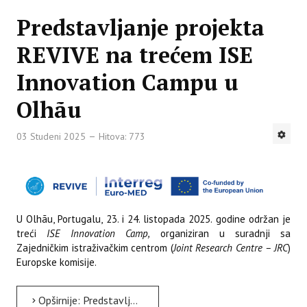
Predstavljanje projekta
REVIVE na trećem ISE
Innovation Campu u
Olhãu
03 Studeni 2025
Hitova: 773
U Olhãu, Portugalu, 23. i 24. listopada 2025. godine održan je
treći
ISE Innovation Camp
,
organiziran u suradnji sa
Zajedničkim istraživačkim centrom (
Joint Research Centre – JRC
)
Europske komisije.
Opširnije: Predstavljanje projekta REVIVE na trećem ISE Innovation Campu u Olhãu