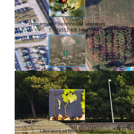
ERASMUS+
HyPro4ST
DIGIAGRI
GreenTea
Prehrambeno - biotehnološki laboratorij
CIRCOLIVE
T: +38552 408 348
Genetički laboratorij
T: +38552 408 336
Laboratorij za fenotipizaciju