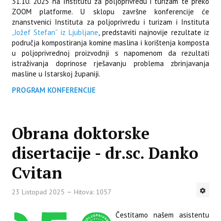
31.10. 2025 na Institutu za poljoprivredu i turizam te preko
ZOOM platforme. U sklopu završne konferencije će
znanstvenici Instituta za poljoprivredu i turizam i Instituta
„Jožef Stefan“ iz Ljubljane
, predstaviti najnovije rezultate iz
područja kompostiranja komine maslina i korištenja komposta
u poljoprivrednoj proizvodnji s napomenom da rezultati
istraživanja doprinose rješavanju problema zbrinjavanja
masline u Istarskoj županiji.
PROGRAM KONFERENCIJE
Obrana doktorske
disertacije - dr.sc. Danko
Cvitan
23 Listopad 2025
Hitova: 1057
Čestitamo našem asistentu