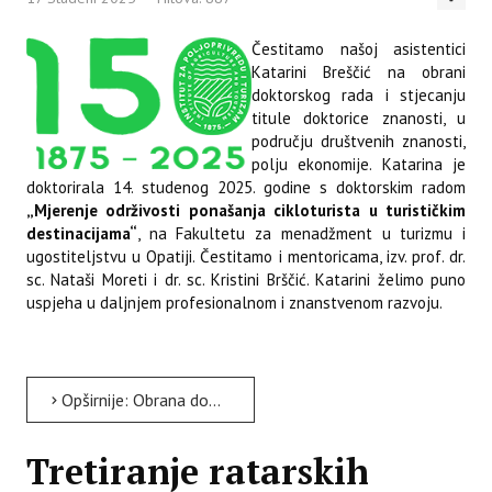
Čestitamo našoj asistentici
Katarini Breščić na obrani
doktorskog rada i stjecanju
titule doktorice znanosti, u
području društvenih znanosti,
polju ekonomije. Katarina je
doktorirala 14. studenog 2025. godine s doktorskim radom
„Mjerenje održivosti ponašanja cikloturista u turističkim
destinacijama“
, na Fakultetu za menadžment u turizmu i
ugostiteljstvu u Opatiji. Čestitamo i mentoricama, izv. prof. dr.
sc. Nataši Moreti i dr. sc. Kristini Brščić. Katarini želimo puno
uspjeha u daljnjem profesionalnom i znanstvenom razvoju.
Opširnije: Obrana doktorskog rada - dr. sc. Katarina Breščić
Tretiranje ratarskih