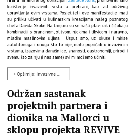
hrana"
financiranog donacijom
Zaklade Adris
, promovirali smo
korištenje invazivnih vrsta u prehrani, kao vid održivog
upravljanja ovim vrstama. Posjetitelji ove manifestacije imali
su priliku uživati u kulinarskim kreacijama našeg poznatog
chefa Davida Skoke. Na tanjuru su se našli plavi rak i čičoka, u
kombinaciji s brancinom, blitvom, njokima i tikvicom i naravno,
mladim maslinovim uljima. Usput smo, uz okuse i mirise
autohtonoga i onoga što to nije, malo popričali o invazivnim
vrstama, izazovima današnjice, znanosti, gastronomiji, prirodi i
svemu što za nju (i nas same) svi mi možemo učiniti.
Opširnije: Invazivne vrste kao nova kulinarska inspiracija
Održan sastanak
projektnih partnera i
dionika na Mallorci u
sklopu projekta REVIVE