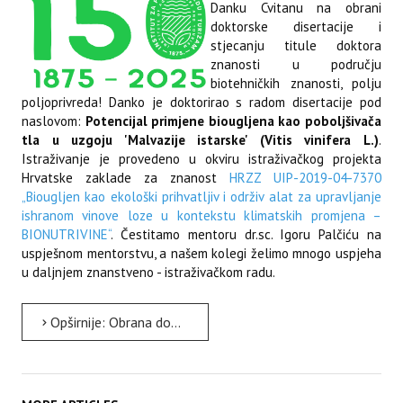
Danku Cvitanu na obrani
doktorske disertacije i
stjecanju titule doktora
znanosti u području
biotehničkih znanosti, polju
poljoprivreda! Danko je doktorirao s radom disertacije pod
naslovom:
Potencijal primjene biougljena kao poboljšivača
tla u uzgoju 'Malvazije istarske' (Vitis vinifera L.)
.
Istraživanje je provedeno u okviru istraživačkog projekta
Hrvatske zaklade za znanost
HRZZ UIP-2019-04-7370
„Biougljen kao ekološki prihvatljiv i održiv alat za upravljanje
ishranom vinove loze u kontekstu klimatskih promjena –
BIONUTRIVINE“
. Čestitamo mentoru dr.sc. Igoru Palčiću na
uspješnom mentorstvu, a našem kolegi želimo mnogo uspjeha
u daljnjem znanstveno - istraživačkom radu.
Opširnije: Obrana doktorske disertacije - dr.sc. Danko Cvitan