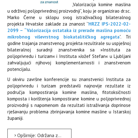
„Valorizacija komine maslina
u održivoj poljoprivrednoj proizvodnji“, koju je organizirao dr.sc.
Marko Černe u sklopu svog istraživačkog bilateralnog
projekta Hrvatske zaklade za znanost ‘'
HRZZ IPS-2022-02-
2099 – “Valorizacija ostataka iz prerade maslina pomoću
mikrobnog viševrstnog biokatalitičkog agregata
”. Tri
godine trajanja znanstvenog projekta rezultirale su uspješnoj
bilateralnoj suradnji znanstvenika sa »Instituta za
poljoprivredu i turizam« i Instituta »Jožef Stefan« u Ljubljani
zahvaljujući njihovoj komplementarnosti i znanstvenom
potencijalu.
U okviru završne konferencije su znanstvenici Instituta za
poljoprivredu i turizam predstavili najnovije rezultate iz
područja kompostiranja komine maslina, fitotoksičnosti
komposta i korištenja kompostirane komine u poljoprivrednoj
proizvodnji s napomenom da rezultati istraživanja doprinose
rješavanju problema zbrinjavanja komine masline u Istarskoj
županiji.
Opširnije: Održana završna konferencija projekta HRZZ IPS-2022-02-2099 – “Valorizacija ostataka iz prerade...