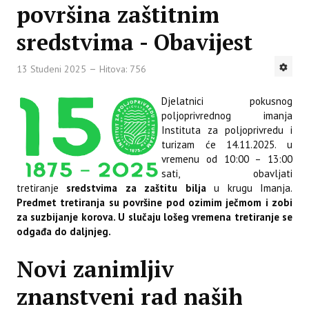
površina zaštitnim
sredstvima - Obavijest
13 Studeni 2025
Hitova: 756
Djelatnici pokusnog
poljoprivrednog imanja
Instituta za poljoprivredu i
turizam će 14.11.2025. u
vremenu od 10:00 – 13:00
sati, obavljati
tretiranje
sredstvima za zaštitu bilja
u krugu Imanja.
Predmet tretiranja su površine pod ozimim ječmom i zobi
za suzbijanje korova. U slučaju lošeg vremena tretiranje se
odgađa do daljnjeg.
Novi zanimljiv
znanstveni rad naših