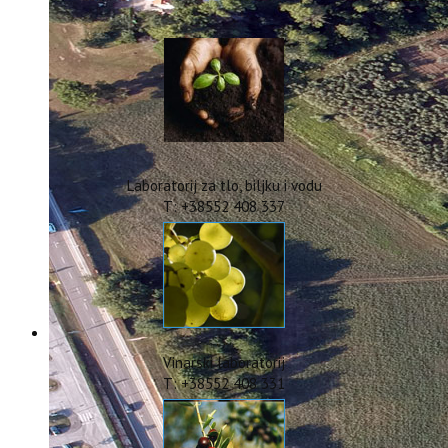
IstraOILFest
ARHIVA PROJEKATA
IstraECOinclusive
Izdavačka djelatnost
Izbor u znanstvena zvanja
Dokumenti
Statut
Strategija
Laboratorij za tlo, biljku i vodu
CIP
T: +38552 408 337
Pravo na pristup informacijama
Zaštita osobnih podataka
Godišnji izvještaj
Javna nabava
Natječaji za radna mjesta
Zakonodavni okvir
Akti Instituta
Vinarski laboratorij
Linkovi
T: +38552 408 331
Kontakt
webmail
Popularizacija znanosti