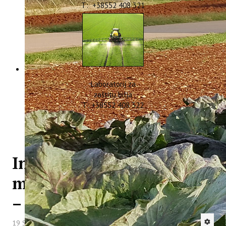
T: +38552 408 321
Laboratorij za
zaštitu bilja
T: +38552 408 322
Institut na Danima
mladog maslinovog ulja
– ISTRAVIRGIN 2025
19 Studeni 2025
Hitova: 989