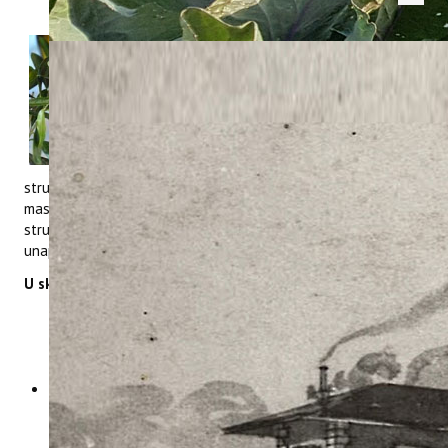
Na 19. Danima mladog
maslinovog ulja u Vodnjanu –
ISTRAVIRGIN, 14. i 15.
studenog 2025., djelatnici
Instituta za poljoprivredu i
turizam sudjelovali su u
programu događanja kroz
stručna predavanja i vođenu degustaciju mladih istarskih
maslinovih ulja, čime su još jednom pridonijeli povezivanju
stručnjaka, proizvođača i šire javnosti u cilju zajedničkog
unapređenja maslinarskog sektora.
U sklopu manifestacije održana su sljedeća izlaganja:
"Interaktivna vođena degustacija istarskih mladih
maslinovih ulja", dr. sc. Karolina Brkić Bubola
"Tehnologija i/ili ekologija u maslinarstvu?", dr. sc.
Marin Krapac
"Smeđa mramorasta stjenica u maslinarstvu: biologija,
štete i mogućnosti suzbijanja", Mihaela Medved, mag.
ing. agr.