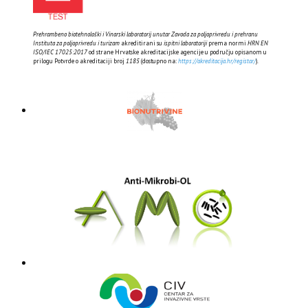
Prehrambeno biotehnološki i Vinarski laboratorij unutar Zavoda za poljoprivredu i prehranu
Instituta za poljoprivredu i turizam
akreditirani su
ispitni laboratoriji
prema normi
HRN EN
ISO/IEC 17025:2017
od strane Hrvatske akreditacijske agencije u području opisanom u
prilogu Potvrde o akreditaciji broj
1185
(dostupno na:
https://akreditacija.hr/registar/
).