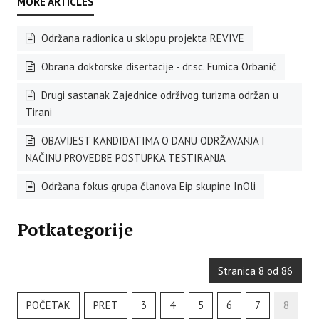
Održana radionica u sklopu projekta REVIVE
Obrana doktorske disertacije - dr.sc. Fumica Orbanić
Drugi sastanak Zajednice održivog turizma održan u
Tirani
OBAVIJEST KANDIDATIMA O DANU ODRŽAVANJA I
NAČINU PROVEDBE POSTUPKA TESTIRANJA
Održana fokus grupa članova Eip skupine InOli
Potkategorije
Stranica 8 od 86
POČETAK
PRET
3
4
5
6
7
8