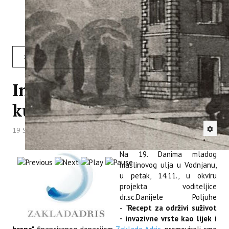
"Valorizacija nusproizvoda u maslinarstvu: iskustva i
primjeri iz CIRCOLIVE projekta", dr. sc. Karolina Brkić
Bubola i Iva Pastor, mag. nutr. clin.
Opširnije: Institut na Danima mladog maslinovog ulja – ISTRAVIRGIN 2025
Invazivne vrste kao nova
kulinarska inspiracija
19 Studeni 2025
Hitova: 937
Na 19. Danima mladog
maslinovog ulja u Vodnjanu,
u petak, 14.11., u okviru
projekta voditeljice
dr.sc.Danijele Poljuhe
-
"Recept za održivi suživot
- invazivne vrste kao lijek i