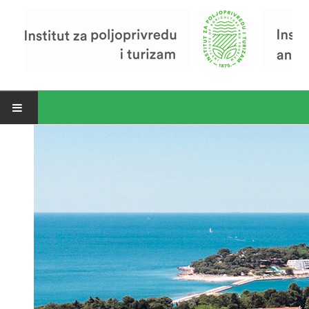
Open menu
Vijesti
Riječ ravnatelja
O Institutu
Povijest Instituta
Organizacija
Zavod za poljoprivredu i prehranu
Zavod za ekonomiku i razvoj poljoprivrede
Zavod za turizam
Pokusno poljoprivredno imanje
Zaposlenici
Euraxess