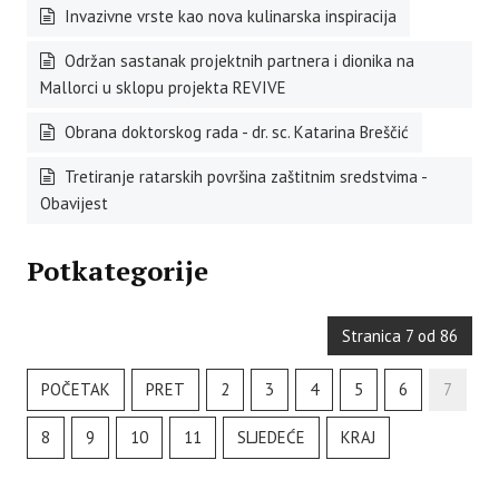
Invazivne vrste kao nova kulinarska inspiracija
Održan sastanak projektnih partnera i dionika na
Mallorci u sklopu projekta REVIVE
Obrana doktorskog rada - dr. sc. Katarina Breščić
Tretiranje ratarskih površina zaštitnim sredstvima -
Obavijest
Potkategorije
Stranica 7 od 86
POČETAK
PRET
2
3
4
5
6
7
8
9
10
11
SLJEDEĆE
KRAJ