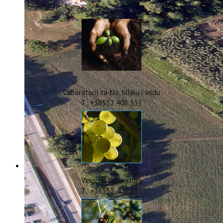
IstraOILFest
ARHIVA PROJEKATA
IstraECOinclusive
Izdavačka djelatnost
Izbor u znanstvena zvanja
Dokumenti
Statut
Strategija
Laboratorij za tlo, biljku i vodu
CIP
T: +38552 408 337
Pravo na pristup informacijama
Zaštita osobnih podataka
Godišnji izvještaj
Javna nabava
Natječaji za radna mjesta
Zakonodavni okvir
Akti Instituta
Vinarski laboratorij
Linkovi
T: +38552 408 331
Kontakt
webmail
Popularizacija znanosti