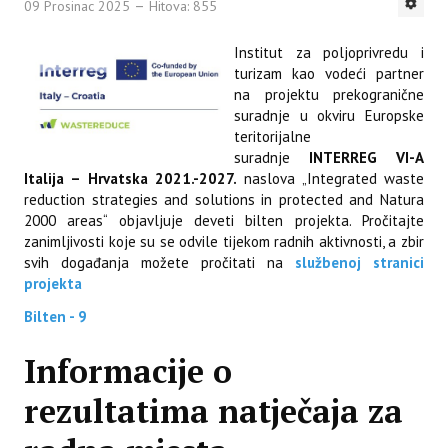
09 Prosinac 2025
Hitova: 855
Institut za poljoprivredu i
turizam kao vodeći partner
na projektu prekogranične
suradnje u okviru Europske
teritorijalne
suradnje
INTERREG VI-A
Italija – Hrvatska 2021.-2027
.
naslova „Integrated waste
reduction strategies and solutions in protected and Natura
2000 areas“ objavljuje deveti bilten projekta. Pročitajte
zanimljivosti koje su se odvile tijekom radnih aktivnosti, a zbir
svih događanja možete pročitati na
službenoj stranici
projekta
Bilten - 9
Informacije o
rezultatima natječaja za