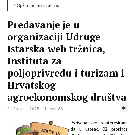
Opširnije: Institut za poljoprivredu i turizam poziva na online događanja u sklopu Interreg Euro-MED...
Predavanje je u
organizaciji Udruge
Istarska web tržnica,
Instituta za
poljoprivredu i turizam i
Hrvatskog
agroekonomskog društva
01 Prosinac 2025
Hitova: 881
Pozivano sve zainteresirane
da u utorak, 02. prosinca