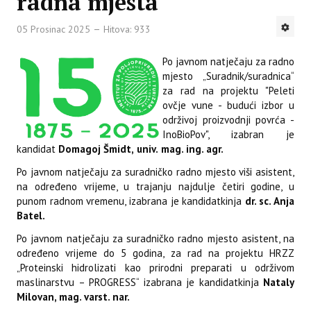
radna mjesta
05 Prosinac 2025
Hitova: 933
Po javnom natječaju za radno
mjesto „Suradnik/suradnica“
za rad na projektu "Peleti
ovčje vune - budući izbor u
održivoj proizvodnji povrća -
InoBioPov", izabran je
kandidat
Domagoj Šmidt,
univ.
mag. ing. agr.
Po javnom natječaju za suradničko radno mjesto viši asistent,
na određeno vrijeme, u trajanju najdulje četiri godine, u
punom radnom vremenu, izabrana je kandidatkinja
dr. sc. Anja
Batel.
Po javnom natječaju za suradničko radno mjesto asistent, na
određeno vrijeme do 5 godina, za rad na projektu HRZZ
„Proteinski hidrolizati kao prirodni preparati u održivom
maslinarstvu – PROGRESS“ izabrana je kandidatkinja
Nataly
Milovan, mag. varst. nar.