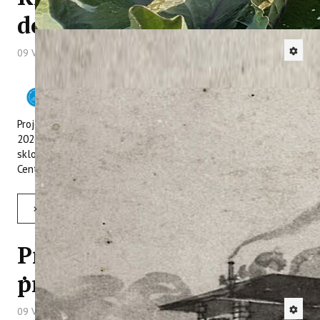
događanju u Buzetu
09 Veljača 2026
Hitova: 980
Projekt
Interreg Euro-MED REVIVE
predstavljen je 3. veljače
2026. u Buzetu, na događanju koje je Grad Buzet organizirao u
sklopu projekta More than a Village, iz programa Interreg
Central Europe.
Opširnije: Predstavljanje Interreg Euro-MED projekta REVIVE i web-platforme REVIVE Istria na događanju u Buzetu
Pročitajte deseti bilten
projekta WASTEREDUCE
09 Veljača 2026
Hitova: 790