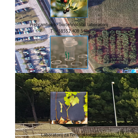
ERASMUS+
HyPro4ST
DIGIAGRI
GreenTea
Prehrambeno - biotehnološki laboratorij
CIRCOLIVE
T: +38552 408 348
Genetički laboratorij
T: +38552 408 336
Laboratorij za fenotipizaciju