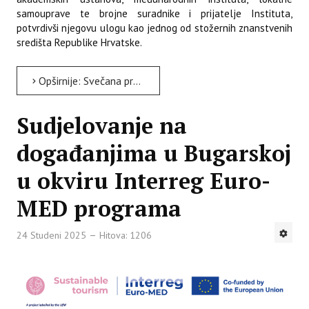
samouprave te brojne suradnike i prijatelje Instituta,
potvrdivši njegovu ulogu kao jednog od stožernih znanstvenih
središta Republike Hrvatske.
Opširnije: Svečana proslava povodom 150. obljetnice Instituta za poljoprivredu i turizam
Sudjelovanje na
događanjima u Bugarskoj
u okviru Interreg Euro-
MED programa
24 Studeni 2025
Hitova: 1206