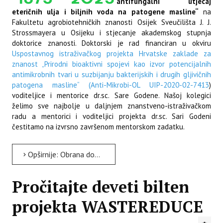
antifungalni utjecaj
eteričnih ulja i biljnih voda na patogene masline“
na
Fakultetu agrobiotehničkih znanosti Osijek Sveučilišta J. J.
Strossmayera u Osijeku i stjecanje akademskog stupnja
doktorice znanosti. Doktorski je rad financiran u okviru
Uspostavnog istraživačkog projekta Hrvatske zaklade za
znanost „Prirodni bioaktivni spojevi kao izvor potencijalnih
antimikrobnih tvari u suzbijanju bakterijskih i drugih gljivičnih
patogena masline“ (Anti-Mikrobi-OL UIP-2020-02-7413
)
voditeljice i mentorice dr.sc. Sare Godene. Našoj kolegici
želimo sve najbolje u daljnjem znanstveno-istraživačkom
radu a mentorici i voditeljici projekta dr.sc. Sari Godeni
čestitamo na izvrsno završenom mentorskom zadatku.
Opširnije: Obrana doktorskog rada - dr. sc. Elena Petrović
Pročitajte deveti bilten
projekta WASTEREDUCE