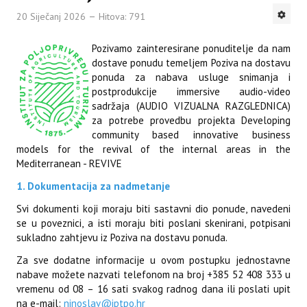
20 Siječanj 2026
Hitova: 791
Pozivamo zainteresirane ponuditelje da nam
dostave ponudu temeljem Poziva na dostavu
ponuda za nabava usluge snimanja i
postprodukcije immersive audio-video
sadržaja (AUDIO VIZUALNA RAZGLEDNICA)
za potrebe provedbu projekta Developing
community based innovative business
models for the revival of the internal areas in the
Mediterranean - REVIVE
1. Dokumentacija za nadmetanje
Svi dokumenti koji moraju biti sastavni dio ponude, navedeni
se u poveznici, a isti moraju biti poslani skenirani, potpisani
sukladno zahtjevu iz Poziva na dostavu ponuda.
Za sve dodatne informacije u ovom postupku jednostavne
nabave možete nazvati telefonom na broj +385 52 408 333 u
vremenu od 08 – 16 sati svakog radnog dana ili poslati upit
na e-mail:
ninoslav@iptpo.hr