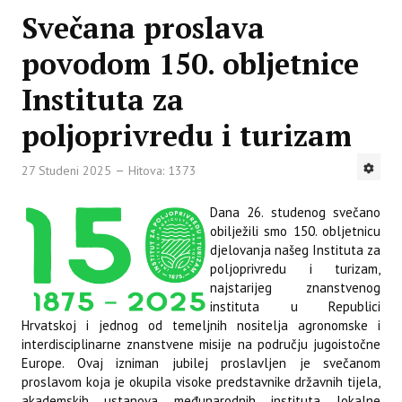
Svečana proslava
povodom 150. obljetnice
Instituta za
poljoprivredu i turizam
27 Studeni 2025
Hitova: 1373
Dana 26. studenog svečano
obilježili smo 150. obljetnicu
djelovanja našeg Instituta za
poljoprivredu i turizam,
najstarijeg znanstvenog
instituta u Republici
Hrvatskoj i jednog od temeljnih nositelja agronomske i
interdisciplinarne znanstvene misije na području jugoistočne
Europe. Ovaj izniman jubilej proslavljen je svečanom
proslavom koja je okupila visoke predstavnike državnih tijela,
akademskih ustanova, međunarodnih instituta, lokalne