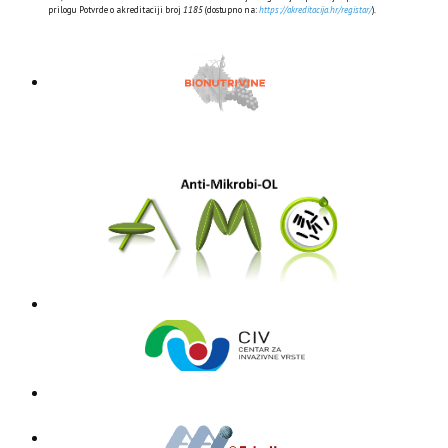
prilogu Potvrde o akreditaciji broj
1185
(dostupno na:
https://akreditacija.hr/registar/
).