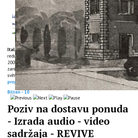
Institut za poljoprivredu i
turizam kao vodeći partner
na projektu prekogranične
suradnje u okviru Europske
teritorijalne
suradnje
INTERREG VI-A
Italija – Hrvatska 2021.-2027
.
naslova „Integrated waste
reduction strategies and solutions in protected and Natura
2000 areas“ objavljuje deseti bilten projekta. Pročitajte
zanimljivosti koje su se odvile tijekom radnih aktivnosti, a zbir
svih događanja možete pročitati na
službenoj stranici
projekta
Bilten -
10
Poziv na dostavu ponuda
- Izrada audio - video
sadržaja - REVIVE