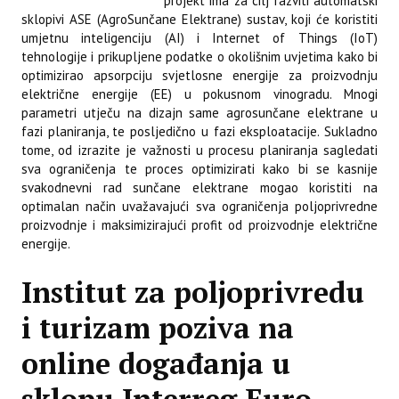
projekt ima za cilj razviti automatski
sklopivi ASE (AgroSunčane Elektrane) sustav, koji će koristiti
umjetnu inteligenciju (AI) i Internet of Things (IoT)
tehnologije i prikupljene podatke o okolišnim uvjetima kako bi
optimizirao apsorpciju svjetlosne energije za proizvodnju
električne energije (EE) u pokusnom vinogradu. Mnogi
parametri utječu na dizajn same agrosunčane elektrane u
fazi planiranja, te posljedično u fazi eksploatacije. Sukladno
tome, od izrazite je važnosti u procesu planiranja sagledati
sva ograničenja te proces optimizirati kako bi se kasnije
svakodnevni rad sunčane elektrane mogao koristiti na
optimalan način uvažavajući sva ograničenja poljoprivredne
proizvodnje i maksimizirajući profit od proizvodnje električne
energije.
Institut za poljoprivredu
i turizam poziva na
online događanja u