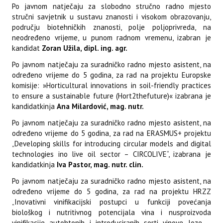
Po javnom natječaju za slobodno stručno radno mjesto
stručni savjetnik u sustavu znanosti i visokom obrazovanju,
području biotehničkih znanosti, polje poljoprivreda, na
neodređeno vrijeme, u punom radnom vremenu, izabran je
kandidat
Zoran Užila, dipl. ing. agr.
Po javnom natječaju za suradničko radno mjesto asistent, na
određeno vrijeme do 5 godina, za rad na projektu Europske
komisije: »Horticultural innovations in soil-friendly practices
to ensure a sustainable future (Hort2thefuture)« izabrana je
kandidatkinja
Ana Milardović, mag. nutr.
Po javnom natječaju za suradničko radno mjesto asistent, na
određeno vrijeme do 5 godina, za rad na ERASMUS+ projektu
„Developing skills for introducing circular models and digital
technologies ino live oil sector – CIRCOLIVE“, izabrana je
kandidatkinja
Iva Pastor, mag. nutr. clin.
Po javnom natječaju za suradničko radno mjesto asistent, na
određeno vrijeme do 5 godina, za rad na projektu HRZZ
„Inovativni vinifikacijski postupci u funkciji povećanja
biološkog i nutritivnog potencijala vina i nusproizvoda
vinifikacije autohtonih i introduciranih sorti vinove loze –