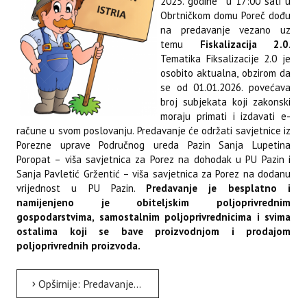
2025. godine u 17:00 sati u
Obrtničkom domu Poreč dođu
na predavanje vezano uz
temu
Fiskalizacija 2.0
.
Tematika Fiksalizacije 2.0 je
osobito aktualna, obzirom da
se od 01.01.2026. povećava
broj subjekata koji zakonski
moraju primati i izdavati e-
račune u svom poslovanju. Predavanje će održati savjetnice iz
Porezne uprave Područnog ureda Pazin Sanja Lupetina
Poropat – viša savjetnica za Porez na dohodak u PU Pazin i
Sanja Pavletić Gržentić – viša savjetnica za Porez na dodanu
vrijednost u PU Pazin.
Predavanje je besplatno i
namijenjeno je obiteljskim poljoprivrednim
gospodarstvima, samostalnim poljoprivrednicima i svima
ostalima koji se bave proizvodnjom i prodajom
poljoprivrednih proizvoda.
Opširnije: Predavanje je u organizaciji Udruge Istarska web tržnica, Instituta za poljoprivredu i turizam i...