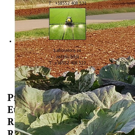
T: +38552 408 321
Laboratorij za
zaštitu bilja
T: +38552 408 322
Predstavljanje Interreg
Euro-MED projekta
REVIVE i web-platforme
REVIVE Istria na