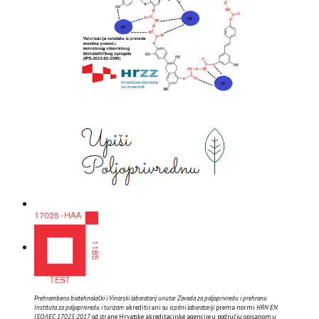
Prehrambeno biotehnološki i Vinarski laboratorij unutar Zavoda za poljoprivredu i prehranu
Instituta za poljoprivredu i turizam
akreditirani su
ispitni laboratoriji
prema normi
HRN EN
ISO/IEC 17025:2017
od strane Hrvatske akreditacijske agencije u području opisanom u