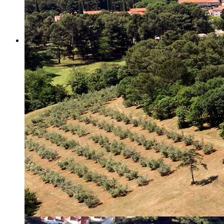
Misija i vizija
Upravno Vijeće
Rad Upravnog vijeća
Znanstveno Vijeće
Rad Znanstvenog vijeća
Etičko povjerenstvo
Etički kodeks
Financiranje
Proračun
Potpore
PROGRAMSKO FINANCIRANJE
Izvještavanje po uredbi
Projekti Instituta
Dialogue4Tourism
REVIVE
WASTEREDUCE
MITOMED+
WINTERMED
CASTWATER
INHERIT
CONSUMLESS PLUS