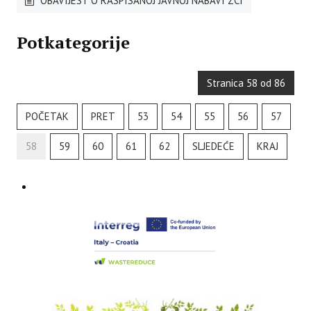
OBAVIJEST O RASPISANOJ JAVNOJ NABAVI ZCI
Potkategorije
Stranica 58 od 86
POČETAK
PRET
53
54
55
56
57
58
59
60
61
62
SLJEDEĆE
KRAJ