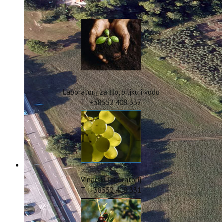
IstraOILFest
ARHIVA PROJEKATA
IstraECOinclusive
Izdavačka djelatnost
Izbor u znanstvena zvanja
Dokumenti
Statut
Strategija
Laboratorij za tlo, biljku i vodu
CIP
T: +38552 408 337
Pravo na pristup informacijama
Zaštita osobnih podataka
Godišnji izvještaj
Javna nabava
Natječaji za radna mjesta
Zakonodavni okvir
Akti Instituta
Vinarski laboratorij
Linkovi
T: +38552 408 331
Kontakt
webmail
Popularizacija znanosti