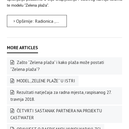
te modelu “Zelena plaža”.
Opširnije: Radionica „POKAZATELJI ODRŽIVOG TURIZMA OBALNIH TURISTIČKIH DESTINACIJA“
Zašto “Zelena plaža” i kako plaža može postati
“Zelena plaža”?
MODEL „ZELENE PLAŽE“ U ISTRI
Rezultati natječaja za radna mjesta, raspisanog 27.
travnja 2018.
ČETVRTI SASTANAK PARTNERA NA PROJEKTU
CASTWATER