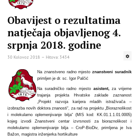
Obavijest o rezultatima
natječaja objavljenog 4.
srpnja 2018. godine
30 Kolovoz 2018
Hitova: 3434
Na znanstveno radno mjesto
znanstveni suradnik
primljen je dr. sc. Igor Palčić
Na suradničko radno mjesto
asistent,
za vrijeme
trajanja projekta Hrvatske zaklade za
znanost
„Projekt razvoja karijera mladih istraživača –
izobrazba novih doktora znanosti“, za rad na projektu „Bioraznolikost
i molekularno oplemenjivanje bilja“ (MIS kod: KK.01.1.1.01.0005)
kojeg izvodi Znanstveni centar izvrsnosti za bioraznolikost i
molekularno oplemenjivanje bilja – CroP-BioDiv, primljena je Iva
Bažon, magistra inženjerka hortikulture