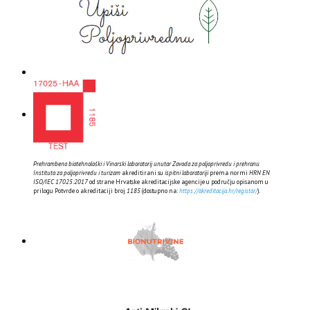
Prehrambeno biotehnološki i Vinarski laboratorij unutar Zavoda za poljoprivredu i prehranu
Instituta za poljoprivredu i turizam
akreditirani su
ispitni laboratoriji
prema normi
HRN EN
ISO/IEC 17025:2017
od strane Hrvatske akreditacijske agencije u području opisanom u
prilogu Potvrde o akreditaciji broj
1185
(dostupno na:
https://akreditacija.hr/registar/
).