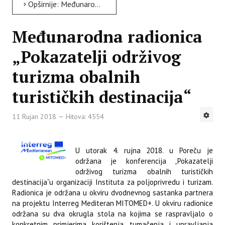
Opširnije: Međunarodna konferencija „10th OTIE International Conference on Islands Tourism – ICIT 2018“ u...
Međunarodna radionica
„Pokazatelji održivog
turizma obalnih
turističkih destinacija“
11 Rujan 2018
Hitova: 4554
U utorak 4. rujna 2018. u Poreču je
održana je konferencija „Pokazatelji
održivog turizma obalnih turističkih
destinacija“u organizaciji Instituta za poljoprivredu i turizam.
Radionica je održana u okviru dvodnevnog sastanka partnera
na projektu Interreg Mediteran MITOMED+. U okviru radionice
održana su dva okrugla stola na kojima se raspravljalo o
konkretnim primjerima korištenja, tumačenja i upravljanja