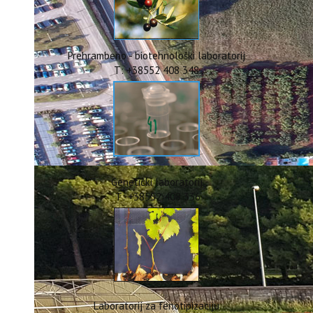
ERASMUS+
HyPro4ST
DIGIAGRI
GreenTea
Prehrambeno - biotehnološki laboratorij
CIRCOLIVE
T: +38552 408 348
Genetički laboratorij
T: +38552 408 336
Laboratorij za fenotipizaciju