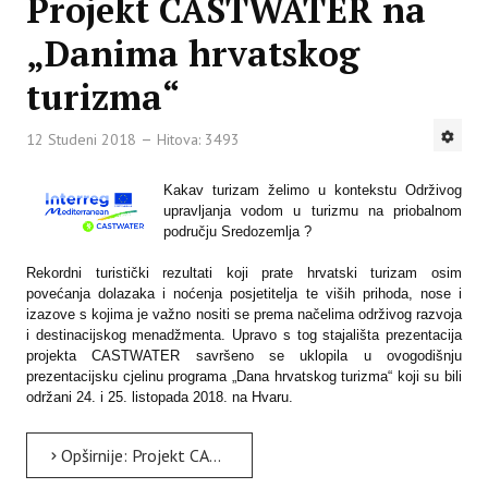
Projekt CASTWATER na
„Danima hrvatskog
turizma“
12 Studeni 2018
Hitova: 3493
Kakav turizam želimo u kontekstu Održivog
upravljanja vodom u turizmu na priobalnom
području Sredozemlja ?
Rekordni turistički rezultati koji prate hrvatski turizam osim
povećanja dolazaka i noćenja posjetitelja te viših prihoda, nose i
izazove s kojima je važno nositi se prema načelima održivog razvoja
i destinacijskog menadžmenta. Upravo s tog stajališta prezentacija
projekta CASTWATER savršeno se uklopila u ovogodišnju
prezentacijsku cjelinu programa „Dana hrvatskog turizma“ koji su bili
održani 24. i 25. listopada 2018. na Hvaru.
Opširnije: Projekt CASTWATER na „Danima hrvatskog turizma“