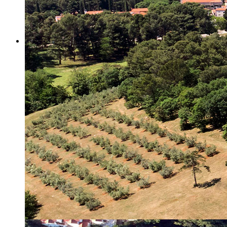
Misija i vizija
Upravno Vijeće
Rad Upravnog vijeća
Znanstveno Vijeće
Rad Znanstvenog vijeća
Etičko povjerenstvo
Etički kodeks
Financiranje
Proračun
Potpore
PROGRAMSKO FINANCIRANJE
Izvještavanje po uredbi
Projekti Instituta
Dialogue4Tourism
REVIVE
WASTEREDUCE
MITOMED+
WINTERMED
CASTWATER
INHERIT
CONSUMLESS PLUS