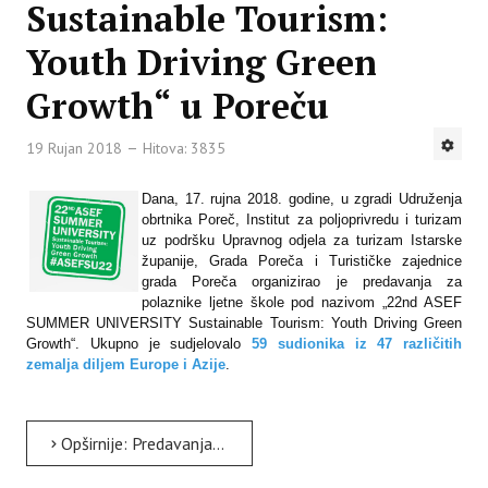
Sustainable Tourism:
Youth Driving Green
Growth“ u Poreču
19 Rujan 2018
Hitova: 3835
Dana, 17. rujna 2018. godine, u zgradi Udruženja
obrtnika Poreč, Institut za poljoprivredu i turizam
uz podršku Upravnog odjela za turizam Istarske
županije, Grada Poreča i Turističke zajednice
grada Poreča organizirao je predavanja za
polaznike ljetne škole pod nazivom „22nd ASEF
SUMMER UNIVERSITY Sustainable Tourism: Youth Driving Green
Growth“. Ukupno je sudjelovalo
59 sudionika iz 47 različitih
zemalja diljem Europe i Azije
.
Opširnije: Predavanja u sklopu ljetne škole „22nd ASEF SUMMER UNIVERSITY Sustainable Tourism: Youth Driving...