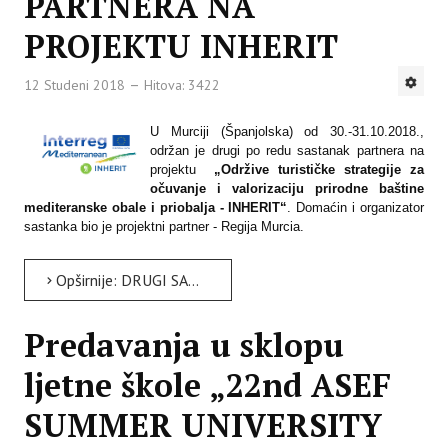
PARTNERA NA
PROJEKTU INHERIT
12 Studeni 2018
Hitova: 3422
U Murciji (Španjolska) od 30.-31.10.2018.,
održan je drugi po redu sastanak partnera na
projektu
„
Održive turističke strategije za
očuvanje i valorizaciju prirodne baštine
mediteranske obale i priobalja - INHERIT“
. Domaćin i organizator
sastanka bio je projektni partner - Regija Murcia.
Opširnije: DRUGI SASTANAK PARTNERA NA PROJEKTU INHERIT
Predavanja u sklopu
ljetne škole „22nd ASEF
SUMMER UNIVERSITY