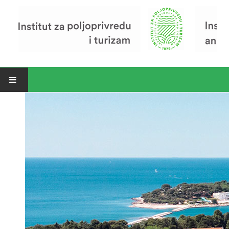
Open menu
Vijesti
Riječ ravnatelja
O Institutu
Povijest Instituta
Organizacija
Zavod za poljoprivredu i prehranu
Zavod za ekonomiku i razvoj poljoprivrede
Zavod za turizam
Pokusno poljoprivredno imanje
Zaposlenici
Euraxess