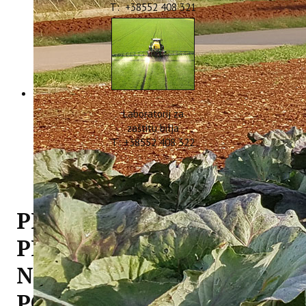
T: +38552 408 321
Laboratorij za
zaštitu bilja
T: +38552 408 322
PREZENTACIJA
PROJEKTA MITOMED+
NA FORUMU EU
POLITIKA U TIRANI