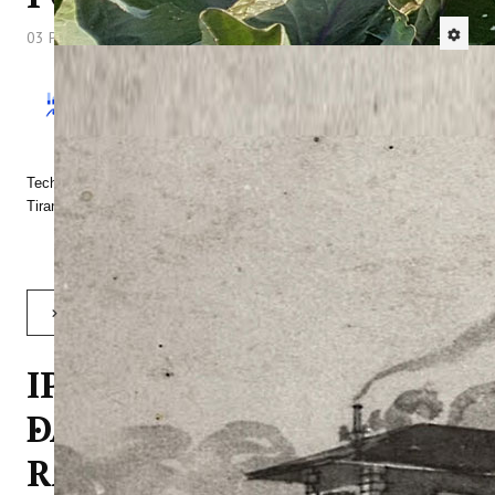
03 Prosinac 2018
Hitova: 3880
Dana 20. i 21. 11. 2018. dr. sc. Kristina Brščić
sudjelovala je na događanju pod nazivom
„FORUM on EU Policies and EU Territorial
Cooperation Opportunities focused on
Technology, Innovation and Youth in the Adriatic-Ionian Area“ u
Tirani.
Opširnije: PREZENTACIJA PROJEKTA MITOMED+ NA FORUMU EU POLITIKA U TIRANI
IPTPO NA EUROPSKOM
DANU TURIZMA I
RADIONICI PROJEKTA