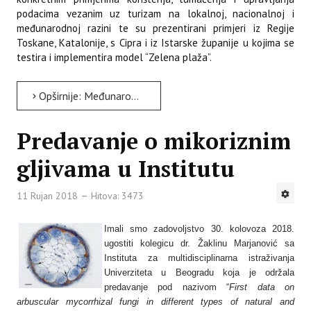
podacima vezanim uz turizam na lokalnoj, nacionalnoj i
međunarodnoj razini te su prezentirani primjeri iz Regije
Toskane, Katalonije, s Cipra i iz Istarske županije u kojima se
testira i implementira model “Zelena plaža”.
Opširnije: Međunarodna radionica „Pokazatelji održivog turizma obalnih turističkih destinacija“
Predavanje o mikoriznim
gljivama u Institutu
11 Rujan 2018
Hitova: 3473
Imali smo zadovoljstvo 30. kolovoza 2018.
ugostiti kolegicu dr. Žaklinu Marjanović sa
Instituta za multidisciplinarna istraživanja
Univerziteta u Beogradu koja je održala
predavanje pod nazivom “
First data on
arbuscular mycorrhizal fungi in different types of natural and