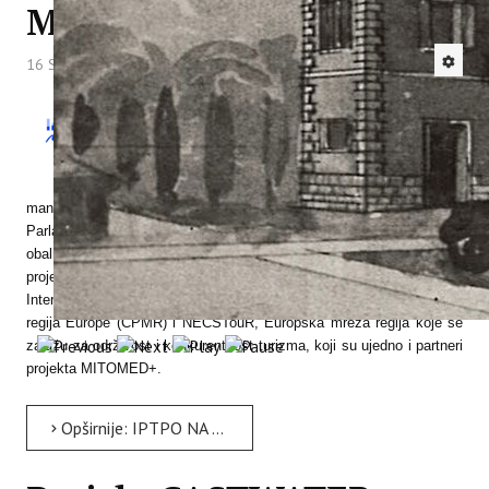
MITOMED+ U BRISELU
16 Studeni 2018
Hitova: 3742
U razdoblju od 5. do 9. studenog 2018. u
Bruxellesu je održana manifestacija «Tjedan
Istre u Europskom parlamentu» tijekom kojega
se Istra predstavila u Bruxellesu. Domaćin ove
manifestacije,
eurozastupnik Ivan Jakovčić (IDS/ALDE), ugostio je u
Parlamentu i Međunarodnu radionicu
«Prema održivim pomorskim i
obalnim turističkim zajednicama» organiziranu
8. studenog
u sklopu
projekta
MITOMED+ (Interreg MED). Radionicu su organizirali
Intermediteranska komisija (IMC)
Konferencije perifernih pomorskih
regija Europe (CPMR) i NECSTouR, Europska mreža regija koje se
zalažu za održivost i konkurentnost turizma, koji su ujedno i partneri
projekta MITOMED+.
Opširnije: IPTPO NA EUROPSKOM DANU TURIZMA I RADIONICI PROJEKTA MITOMED+ U BRISELU