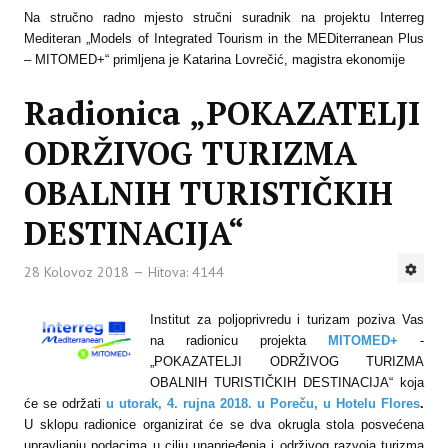
Na stručno radno mjesto stručni suradnik na projektu Interreg
Mediteran
„Models of Integrated Tourism in the MEDiterranean Plus
– MITOMED+“ primljena je Katarina Lovrečić, magistra ekonomije
Radionica „POKAZATELJI
ODRŽIVOG TURIZMA
OBALNIH TURISTIČKIH
DESTINACIJA“
28 Kolovoz 2018
Hitova: 4144
Institut za poljoprivredu i turizam poziva Vas
na radionicu projekta
MITOMED+
-
„POKAZATELJI ODRŽIVOG TURIZMA
OBALNIH TURISTIČKIH DESTINACIJA“ koja
će se održati
u utorak, 4. rujna 2018. u Poreču, u Hotelu Flores
.
U sklopu radionice organizirat će se dva okrugla stola posvećena
upravljanju podacima u cilju unaprjeđenja i održivog razvoja turizma